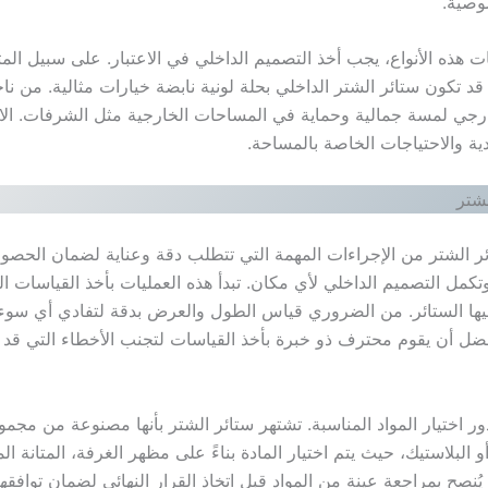
وصية.
 هذه الأنواع، يجب أخذ التصميم الداخلي في الاعتبار. على سبيل المث
د تكون ستائر الشتر الداخلي بحلة لونية نابضة خيارات مثالية. من نا
رجي لمسة جمالية وحماية في المساحات الخارجية مثل الشرفات. الاخت
دية والاحتياجات الخاصة بالمساحة.
شتر
 الشتر من الإجراءات المهمة التي تتطلب دقة وعناية لضمان الحصول 
تكمل التصميم الداخلي لأي مكان. تبدأ هذه العمليات بأخذ القياسات الد
ليها الستائر. من الضروري قياس الطول والعرض بدقة لتفادي أي سوء 
ضل أن يقوم محترف ذو خبرة بأخذ القياسات لتجنب الأخطاء التي قد 
دور اختيار المواد المناسبة. تشتهر ستائر الشتر بأنها مصنوعة من مجم
و البلاستيك، حيث يتم اختيار المادة بناءً على مظهر الغرفة، المتانة 
نصح بمراجعة عينة من المواد قبل اتخاذ القرار النهائي لضمان توافقها 