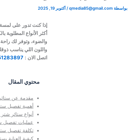
بواسطة
qmedia85@gmail.com
/
أكتوبر 19, 2025
إذا كنت تدور على لمسة
أكثر الأنواع المطلوبة ب
والضوء، وتوفر لك راحة 
واللون اللي يناسب ذوق
اتصل الان :
51283897
محتوي المقال
مقدمة عن ستائر
أهمية تفصيل ستا
أنواع ستائر شتر 
عمليات تفصيل ست
تكلفة تفصيل ستا
كيفية العناية بست