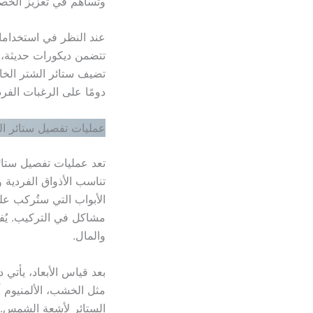
وتساهم في تعزيز الخص
عند النظر في استخدامات
تتضمن ديكورات حديثة، ق
تضيف ستائر الشتر الخا
دومًا على الرغبات الفر
عمليات تفصيل ستائر ال
تعد عمليات تفصيل ستائر
تناسب الأذواق الفردية و
الأبواب التي ستُركب ع
مشاكل في التركيب. يُف
والمال.
بعد قياس الأبعاد، يأتي 
مثل الخشب، الألمنيوم أ
الستائر لأشعة الشمس. يُ