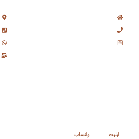
خريطة الموقع
معلو
الصفحة الرئيسية
اتصل بنا
عنا
اء
اع
من
ت
ات
حتك
 وتطوير
ايليت
للتواصل
واتساب