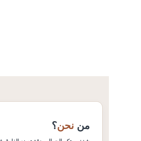
من
نحن
؟