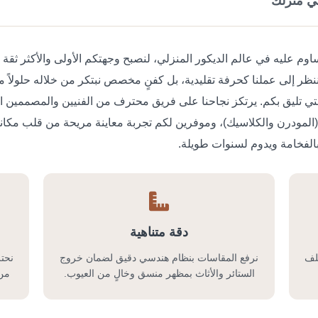
ي منزلك
لا نساوم عليه في عالم الديكور المنزلي، لنصبح وجهتكم الأولى والأكثر ثق
ننظر إلى عملنا كحرفة تقليدية، بل كفنٍ مخصص نبتكر من خلاله حلولاً م
تي تليق بكم. يرتكز نجاحنا على فريق محترف من الفنيين والمصممين الم
(المودرن والكلاسيك)، وموفرين لكم تجربة معاينة مريحة من قلب مكانكم
لفخامة ويدوم لسنوات طويلة.
دقة متناهية
تلف
نرفع المقاسات بنظام هندسي دقيق لضمان خروج
نحتر
الستائر والأثاث بمظهر منسق وخالٍ من العيوب.
من 