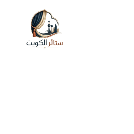
نقدم لك خدمة تفصيل ستائر متكاملة في كافة أنح
الكويت. نحن نجمع بين دقة التنفيذ واختيار أجود أنو
الأقمشة العالمية التي تُرضي كافة الأذواق، بدءاً 
التصاميم الكلاسيكية الفاخرة وصولاً إلى الموديلا
المودرن والناعمة. نحرص تماماً على رفع المقاس
بدقة متناهية لضمان ملاءمة الستائر لتفاصيل مسا
وجعلها تبدو كلوحة فنية متناغمة
جميع الحقوق محفوظة © 2026 لتفصيل ستائر
تصميم