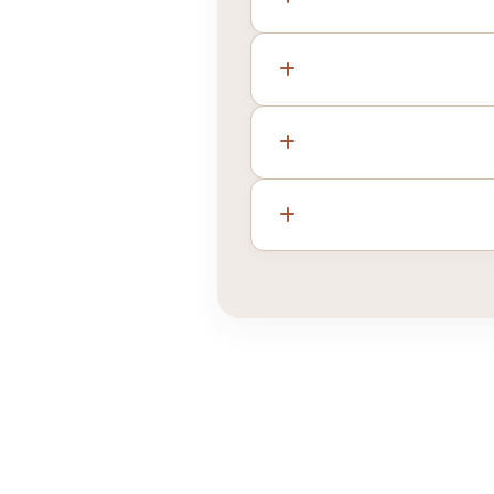
إلى نوعية الأقمشة المختارة
ة.
بأخذ المقاسات بدقة هندسية
 حسب حجم الطلب ونوعية
بيقات الهواتف الذكية والربط