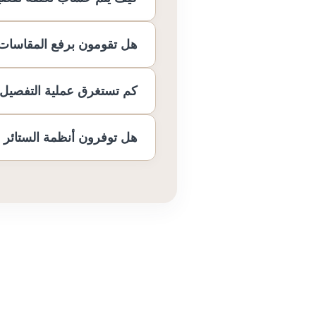
في العاصمة، حولي، الفروانية، ا
هل تقومون برفع المقاسات
تعتمد التكلفة الإجمالية بشكل أ
(مثل المخمل، الشيفون، الكتان،
كم تستغرق عملية التفصيل أ
بالتأكيد، بمجرد تواصلك معنا 
متناهية، ويعرض عليك كتالوجات
هل توفرون أنظمة الستائر ال
نحن نلتزم التزاماً صارماً بال
التصاميم المطلوبة، مع التنسي
نعم، نحن متخصصون في تركيب أن
المنزلي، مع توفير أجود أنواع ا