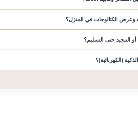
لأحمدي، مبارك الكبير، أو الجهراء.
 وعرض الكتالوجات في المنزل؟
ساسي على أمتار النوافذ أو حجم قطعة الأثاث المراد تنجيدها، بالإضافة 
 أو أقمشة البلاك آوت) ونوع الإكسسوارات أو الأنظمة الذكية المستخدم
و التنجيد حتى التسليم؟
نقوم بتنسيق موعد يزورك فيه الفني المختص في منزلك أو مكتبك ليقوم 
 الأقمشة الحية لتختار ما يناسب إضاءة وديكور مساحتك على الطبيعة.
ذكية (الكهربائية)؟
مواعيد؛ وتستغرق العملية عادةً من أيام قليلة إلى أسبوعين كحد أقصى
ق المسبق للجدول الزمني عند الاتفاق اللحظي لضمان راحتكم.
ظمة الستائر المودرن والذكية التي تعمل بالريموت كنترول أو عبر تط
لمسارات والماكينات الهادئة والمكفولة.