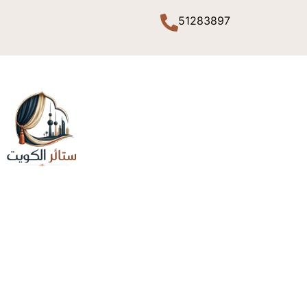
51283897
ح
منذ انطلاقتنا، وضعنا التميز والريادة هدفاً لا نسا
الكويت. نحن لا ننظر إلى عملنا كصناعة تقليدية،
والأناقة التي تليق بكم. يرتكز نجاحنا على فريق م
لكم تجربة معاينة مريحة من قلب مكانكم؛ لن