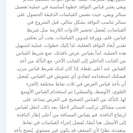
ويفي يعتبر قياس النوافذ خطوة أساسية في عملية تفصيل
ستائر ويفي، حيث تضمن القياسات الدقيقة الحصول على
ستائر تناسب النوافذ بشكل مثالي. قبل الشروع في
القياسات، يُفضل تحضير الأدوات اللازمة مثل شريط
قياس، قلم، وورقة لتدوين القياسات. يجب أن يعكس
تقدير أبعاد النوافذ الفعلية، لذا إليك خطوات عملية لتسهيل
هذه العملية. ابدأ بقياس عرض نافذتك. ضع شريط القياس
من الجانب الداخلي إلى الجانب الآخر، مع التأكد من أخذ
القياس عند أعلى نقطة. إذا كان لديك شريط قياس مرن،
فيمكنك استخدامه لتفادي أي تشويش في القياس. يُفضل
أن تأخذ قياس العرض في ثلاث نقاط مختلفة (الجزء
العلوي، الأوسط، والسفلي) ثم استخدام القياس الأوسع
لها. التأكد من القياس الصحيح في العرض يساعد على
تجنب مشاكل تركيب الستائر لاحقًا. بعد ذلك، انتقل لقياس
ارتفاع النافذة. قم بقياس المسافة من أعلى إطار النافذة
إلى الأسفل. هنا أيضًا، يُفضل إجراء القياسات في نقاط
متعددة، نظرًا لأن السقف قد يكون غير مستوي. يُنصح بأخذ