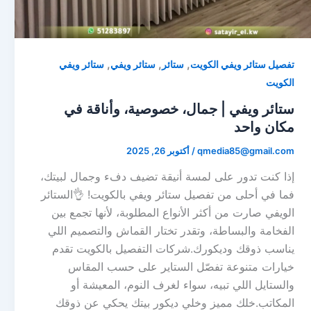
,
,
,
تفصيل ستائر ويفي الكويت
ستائر
ستائر ويفي
ستائر ويفي
الكويت
ستائر ويفي | جمال، خصوصية، وأناقة في
مكان واحد
qmedia85@gmail.com
/
أكتوبر 26, 2025
إذا كنت تدور على لمسة أنيقة تضيف دفء وجمال لبيتك،
فما في أحلى من تفصيل ستائر ويفي بالكويت! 👌الستائر
الويفي صارت من أكثر الأنواع المطلوبة، لأنها تجمع بين
الفخامة والبساطة، وتقدر تختار القماش والتصميم اللي
يناسب ذوقك وديكورك.شركات التفصيل بالكويت تقدم
خيارات متنوعة تفصّل الستاير على حسب المقاس
والستايل اللي تبيه، سواء لغرف النوم، المعيشة أو
المكاتب.خلك مميز وخلي ديكور بيتك يحكي عن ذوقك