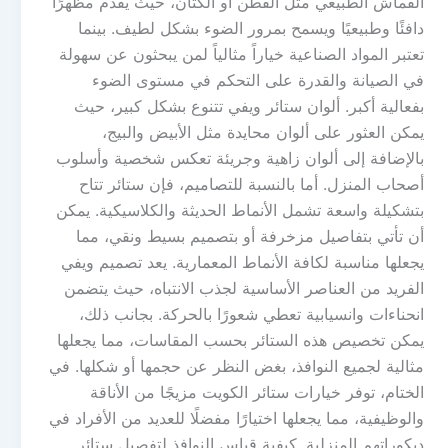
القماش الطبيعي مثل القطن أو الكتان، حيث يقدم مظهرًا
دافئًا وطبيعيًا ويسمح بمرور الضوء بشكل لطيف. بينما
تعتبر المواد الصناعية خياراً مثالياً لمن يبحثون عن سهولة
في الصيانة والقدرة على التحكم في مستوى الضوء
بفعالية أكبر. ألوان ستائر ويفي تتنوع بشكل كبير، حيث
يمكن العثور على ألوان محايدة مثل الأبيض والبيج،
بالإضافة إلى ألوان زاهية وجريئة تعكس شخصية وأسلوب
أصحاب المنزل. أما بالنسبة للتصاميم، فإن ستائر تتاح
بتشكيلة واسعة تشمل الأنماط الحديثة والكلاسيكية. يمكن
أن تأتي بتفاصيل مزخرفة أو بتصميم بسيط ونقي، مما
يجعلها مناسبة لكافة الأنماط المعمارية. يعد تصميم ويفي
الفريد من العناصر الأساسية لجذب الانتباه، حيث يتضمن
انحناءات وانسيابية تعطي شعورًا بالحركة. بجانب ذلك،
يمكن تخصيص هذه الستائر بحسب المقاسات، مما يجعلها
مثالية لجميع النوافذ، بغض النظر عن حجمها أو شكلها. في
الختام، توفر خيارات ستائر الكويت مزيجًا من الأناقة
والوظيفية، مما يجعلها اختيارًا مفضلًا للعديد من الأفراد في
ديكوراتهم المنزلية. كيفية قياس النوافذ لتفصيل ستائر