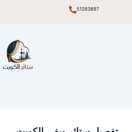
51283897
تفصيل ستائر ويفي الكويت