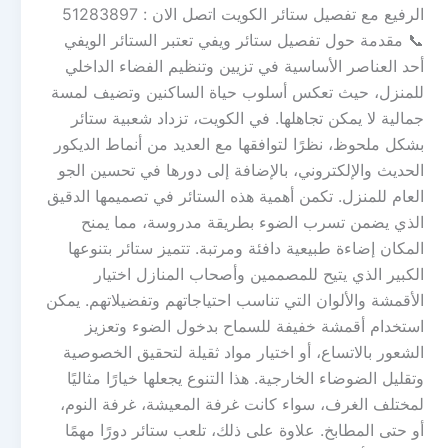
الرفيع مع تفصيل ستائر الكويت اتصل الان : 51283897
📞 مقدمة حول تفصيل ستائر ويفي تعتبر الستائر الويفي
أحد العناصر الأساسية في تزيين وتنظيم الفضاء الداخلي
للمنزل، حيث تعكس أسلوب حياة الساكنين وتضيف لمسة
جمالية لا يمكن تجاهلها. في الكويت، تزداد شعبية ستائر
بشكل ملحوظ، نظرًا لتوافقها مع العديد من أنماط الديكور
الحديث والإلكتروني، بالإضافة إلى دورها في تحسين الجو
العام للمنزل. تكمن أهمية هذه الستائر في تصميمها الدقيق
الذي يضمن تسرب الضوء بطريقة مدروسة، مما يمنح
المكان إضاءة طبيعية دافئة ومرتبة. تتميز ستائر بتنوعها
الكبير الذي يتيح للمصممين وأصحاب المنازل اختيار
الأقمشة والألوان التي تناسب احتياجاتهم وتفضيلاتهم. يمكن
استخدام أقمشة خفيفة للسماح بدخول الضوء وتعزيز
الشعور بالاتساع، أو اختيار مواد ثقيلة لتحقيق الخصوصية
وتقليل الضوضاء الخارجية. هذا التنوع يجعلها خيارًا مثاليًا
لمختلف الغرف، سواء كانت غرفة المعيشة، غرفة النوم،
أو حتى المطابخ. علاوة على ذلك، تلعب ستائر دورًا مهمًا