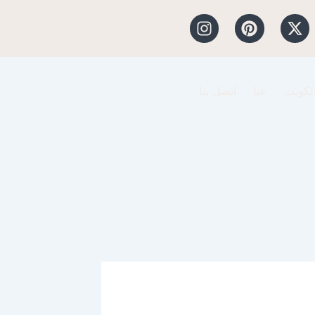
I
P
X
n
i
-
s
n
t
t
t
w
a
e
i
الكويت
عنا
اتصل بنا
g
r
t
r
e
t
a
s
e
m
t
r