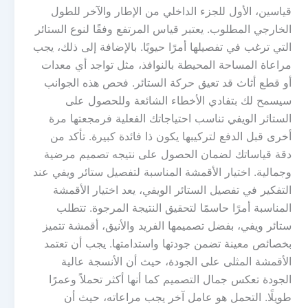
قياسين، الأول للجزء الداخلي من الإطار والآخر للطول
الخارجي المطلوب. يعتبر قياس المرتفع وفقًا لنوع الستائر
التي ترغب في تفصيلها أمرًا حيويًا. بالإضافة إلى ذلك، يجب
مراعاة المساحة المحيطة بالنوافذ، مثل تواجد أي معدات
أو قطع أثاث قد تعيق حركة الستائر. فحص هذه الجوانب
سيسمح لك بتفادي الأخطاء الشائعة وللحصول على
الستائر الويفي تناسب احتياجاتك الفعلية فرمجعتها مرة
أخرى قبل الدفع لتركيبها يكون ذا فائدة كبيرة. تأكد من
دقة قياساتك لضمان الحصول على نتيجه تصميم مرضية
وجمالية. اختيار الأقمشة المناسبة لتفصيل ستائر ويفي عند
التفكير في تفصيل الستائر الويفي، يعد اختيار الأقمشة
المناسبة أمرًا حاسمًا لتحقيق النتيجة المرجوة. تتطلب
ستائر ويفي، بفضل تصميمها الفريد والأنيق، أقمشة تتميز
بخصائص معينة تضمن جودتها واستدامتها. يجب أن تعتمد
الأقمشة المثلى على الجودة، حيث أن الأنسجة عالية
الجودة تعكس جمال التصميم كما أنها أكثر تحملاً وعمرًا
طويلًا. التحمل هو عامل آخر يجب مراعاته، حيث أن