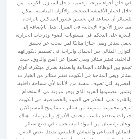
في خلق أجواء مريحة وحميمة داخل المنازل الكويتية. من
خلال اختيار الأقمشة الصحيحة والألوان المناسبة، يمكن
للستائر أن تساعد في تحسين شعور الساكنين بالراحة،
مما يعزز الأجواء الإيجابية في المنزل. هذا، بالإضافة إلى
القدرة على التحكم في مستويات الضوء ودرجات الحرارة،
يجعل ستائر ويفي خيارًا مثاليًا لمن يبحث عن تحقيق
التوازن المثالي بين الجمال والراحة في تصميم ديكوراتهم
الداخلية. تعتبر ستائر ويفي تعبيرًا عن الفن والذوق، حيث
تجمع بين الوظائف الجمالية والعملية بطرق مبتكرة. أنواع
ستائر ويفي المتاحة في الكويت تعتبر ستائر من الخيارات
العصرية التي تضيف لمسة من الأناقة لأي مساحة داخلية،
وتتميز بتصميمها الفريد الذي يوفر مرونة في الاستخدام
والقدرة على التحكم في الضوء والخصوصية. في الكويت،
تتوفر مجموعة متنوعة من ستائر ، مما يتيح للمستهلكين
خيارات متعددة تناسب مختلف الأذواق والميزانيات. هناك
نوعان رئيسيان من المواد المستخدمة في صنع ستائر :
القماش الصناعي والقماش الطبيعي. يفضل بعض الناس