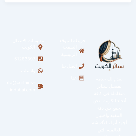
خريطة الموقع
معلومات الاتصال
الصفحة
الكويت
الرئيسية
51283897
اتصل بنا
واتساب
عنا
نقدم لك خدمة
info@curtains-
تفصيل ستائر
indubai.com
متكاملة في كافة
أنحاء الكويت. نحن
نجمع بين دقة
التنفيذ واختيار
أجود أنواع الأقمشة
العالمية التي