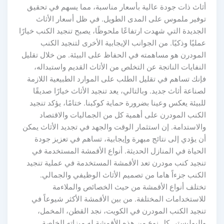
أثاث ذات جودة عالية بأسعار مناسبة، مما يسهم في تحقيق
توفير ملموس على المدى الطويل. في ظل أسعار الأثاث
الجديدة التي شهدت ارتفاعًا ملحوظًا، يصبح تنجيد الكنب خيارًا
عمليًا وذكيًا. من الجوانب الإيجابية الأخرى لتنجيد الكنب
المودرن هو مساهمته في الحفاظ على البيئة. من خلال تقليل
النفايات الناتجة عن التخلص من الأثاث القديم واستبداله،
فإنك تساهم في تقليل الطلب على الموارد الطبيعية اللازمة
لصناعة أثاث جديد. وبالتالي، يعد تنجيد الأثاث خيارًا صديقًا
للبيئة يعكس وعينا بضرورة حماية كوكبنا. ختامًا، يؤكد تنجيد
الكنب المودرن على أهمية كل من الجماليات والاقتصاد
والاستدامة. إن استثمار الوقت والجهد في تجديد الأثاث يمكن
أن يؤدي إلى نتائج مبهرة وإيجابية، تساهم في تعزيز جودة
الحياة في المنازل الحديثة. أنواع الأقمشة المستخدمة في
تنجيد كنب مودرن تعد الأقمشة المستخدمة في عملية تنجيد
الكنب جزءاً هاما من تصميم الأثاث الوظيفي والجمالي.
تختلف أنواع الأقمشة من حيث الخصائص والملاءمة
للاستخدامات المختلفة. من بين الأقمشة الأكثر شيوعاً في
تنجيد الكنب المودرن في الكويت، نجد القطن، المخمل،
والبوليستر. كل نوع من هذه الأقمشة له ميزاته الخاصة.