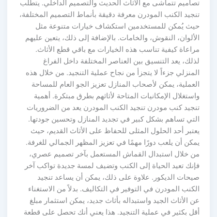
تصاميم تتماشى مع الأثاث الحديث والتصميم الداخلي. يتطلب
تنجيد الكنب المودرن معرفة دقيقة بأنماط التصميم المختلفة،
حيث يُمكن للمستخدمين استكشاف خيارات متنوعة مثل
الألوان، النقوش، والخامات. بالإضافة إلى ذلك، يتعين عليهم
مراعاة كيفية تناسب هذه الخيارات مع باقي قطع الأثاث.
لذلك، يعد التنسيق بين العناصر المختلفة داخل الفراغ
المنزلي جزءاً لا يتجزأ من نجاح عملية التنجيد. من خلال هذه
العملية، يمكن لأصحاب المنازل تعزيز الجو العام للمساحة
واستغلال الإمكانيات المتاحة لأثاثهم بطرق مبتكرة. أهمية
تنجيد كنب مودرن تنجيد الكنب المودرن يعد من الضروريات
التي تساهم بشكل كبير في تجديد المنازل وتحسين جودتها.
يعتبر أحد الحلول المثلى للحفاظ على الأثاث القديم، حيث
يمكن أن يلعب دورًا مهمًا في تعزيز المظهر الجمالي للغرفة.
من خلال استبدال القماش المستعمل بآخر تصميم عصري،
فإنك تعيد الحياة إلى الكنب وتضيف لمسة جديدة تواكب آخر
صيحات الديكور. علاوة على ذلك، يمكن أن يساعد تنجيد
الكنب المودرن في التوفير في التكاليف. بدلاً من الاستغناء
عن الأثاث الجيد واستبداله بأثاث جديد، يمكن استثمار مبلغ
أقل بكثير في عملية التنجيد. هذا يعني أنك تحصل على قطعة