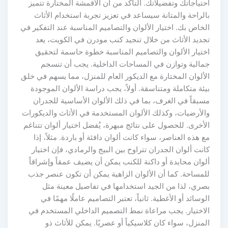
احتياجاتك وتفضيلاتك. التأكد من أن الأقمشة المختارة تتميز
بالراحة والمتانة سيساعد في تعزيز تجربة استخدام الأثاث
الخاص بك. اختيار الألوان والتصاميم المناسبة عند التفكير في
تجديد الأثاث من خلال تنجيد كنب مودرن في الكويت، يعد
اختيار الألوان والتصاميم المناسبة خطوة حاسمة لتحقيق
جمالية وتوازن في المساحات الداخلية. يجب أن تنسجم
الألوان المختارة مع الديكور العام للمنزل، مما يسهم في خلق
بيئة متكاملة ومتناسقة. أولاً، يجب دراسة الألوان الموجودة
مسبقاً في الغرف، بما في ذلك الألوان الأساسية للجدران
والأرضيات، وكذلك الألوان المستخدمة في الأثاث والديكورات
الأخرى. للحصول على نتائج مبهرة، يُفضل اختيار ألوان تتناغم
مع هذه العناصر، سواء كانت ألوان دافئة أو باردة. مثلاً، إذا
كانت ألوان الجدران تتراوح بين البيج والرمادي، فإن اختيار
ألوان محايدة أو داكنة للكنب يمكن أن يضيف عمقاً وإشراقاً
للمساحة. كما أن الألوان الزاهية يمكن أن تكون عنصر جذب
بصري، لذا من الجيد استخدامها في تفاصيل معينة مثل
الوسائد أو الأغطية. ثانياً، تعتبر التصاميم عاملًا مهمًا في
الاختيار. يجب مراعاة نمط التصميم الداخلي المستخدم في
المنزل، سواء كان كلاسيكياً أو عصريًا. يمكن للأثاث ذو