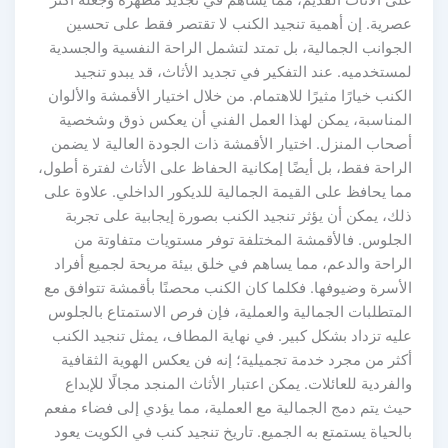
عصرية. إن أهمية تنجيد الكنب لا تقتصر فقط على تحسين
الجوانب الجمالية، بل تمتد لتشمل الراحة النفسية والجسدية
لمستخدميه. عند التفكير في تجديد الأثاث، قد يبدو تنجيد
الكنب خيارًا مثيرًا للاهتمام. من خلال اختيار الأقمشة والألوان
المناسبة، يمكن لهذا العمل الفني أن يعكس ذوق وشخصية
أصحاب المنزل. اختيار الأقمشة ذات الجودة العالية لا يضمن
الراحة فقط، بل أيضًا إمكانية الحفاظ على الأثاث لفترة أطول،
مما يحافظ على القيمة الجمالية للديكور الداخلي. علاوة على
ذلك، يمكن أن يؤثر تنجيد الكنب بصورة إيجابية على تجربة
الجلوس. فالأقمشة المختلفة توفر مستويات متفاوتة من
الراحة والدعم، مما يساهم في خلق بيئة مريحة لجميع أفراد
الأسرة وضيوفها. فكلما كان الكنب محصنًا بأقمشة تتوافق مع
المتطلبات الجمالية والعملية، فإن فرص الاستمتاع بالجلوس
عليه تزداد بشكل كبير. في نهاية المطاف، يمثل تنجيد الكنب
أكثر من مجرد خدمة تجميلية؛ إنه فن يعكس الهوية الثقافية
والفردية للعائلات. يمكن اعتبار الأثاث المنجد مجالًا للإبداع
حيث يتم دمج الجمالية مع العملية، مما يؤدي إلى فضاء مفعم
بالحياة يستمتع به الجميع. تاريخ تنجيد كنب في الكويت يعود