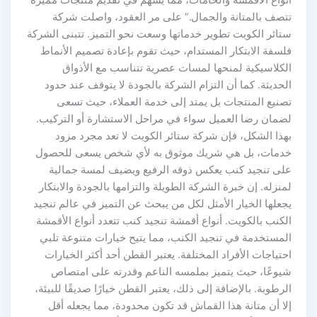
تتصف بالمتانة والجمال.” على مر العقود، واصلت شركة
ستائر الكويت تطوير خدماتها وسعت نحو التميز. تتبنى الشركة
فلسفة الابتكار المستدام، حيث تقوم بإعادة تصميم الأنماط
الكلاسيكية لمنحها لمسات عصرية تتناسب مع الأذواق
الحديثة. كما أن التزام الشركة بالجودة لا يتوقف عند حدود
تصنيع المنتجات بل يمتد إلى خدمة العملاء، حيث تسعى
لضمان رضا العميل سواء في مراحل الاستشارة أو التركيب.
بهذا الشكل، فإن شركة ستائر الكويت لا تعد مجرد مزود
خدمات، بل هي شريك موثوق به لأي شخص يسعى للحصول
على تنجيد كنب يعكس ذوقه الرفيع ويضيف لمسة جمالية
لمنزله. إن خبرة الشركة الطويلة والتزامها بالجودة والابتكار
يجعلها الخيار الأمثل لكل من يبحث عن التميز في عالم تنجيد
الكنب بالكويت. أنواع أقمشة تنجيد كنب تتعدد أنواع الأقمشة
المستخدمة في تنجيد الكنب، مما يتيح خيارات متنوعة تلبي
احتياجات الأفراد المختلفة. يعتبر القطن أحد أكثر الخيارات
شيوعًا، حيث يتميز بملمسه الناعم وقدرته على امتصاص
الرطوبة. بالإضافة إلى ذلك، يعتبر القطن خيارًا صديقًا للبيئة،
إلا أن متانة هذا القماش قد تكون محدودة، مما يجعله أقل