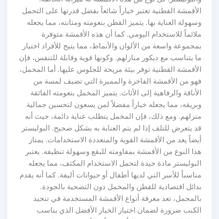
الأقمشة القطنية تعتبر خياراً شائعاً بفضل قدرتها على التحمل
وسهولة العناية بها. يتميز القطن بنعومته ومتانته، مما يجعله
ملائماً للاستخدام اليومي. كما أن هذه الأقمشة متوفرة
بمجموعة واسعة من الألوان والأنماط، مما يتيح للأفراد اختيار
ما يتناسب مع ديكور منازلهم. وكونها قوية وقابلة للتنفس، فإن
الأقمشة القطنية توفر بيئة مريحة للجلوس عليها. أما المخمل،
فهو من الأقمشة الفاخرة والمميزة التي تضيف لمسة من
الأناقة والرفاهية إلى الأثاث. يتميز المخمل بنعومته الفائقة
وبريقه، مما يجعله خياراً مفضلاً لمن يسعون لتحسين جمالية
منزلهم. ومع ذلك، فإن المخمل يتطلب عناية دائمة، حيث أنه
قد يتعرض للتلف إذا لم يتم العناية به بشكل صحيح. البوليستر
أيضاً يعد من الأقمشة القوية والمتعددة الاستخدامات. يمتاز
هذا النوع من الأقمشة بمقاومته للبقع وسهولة تنظيفه. يعتبر
البوليستر مادة جيدة لتحمل الاستخدام المكثف، مما يجعله
مناسباً للأسر التي لديها أطفال أو حيوانات أليفة. كما أنه يقدم
بدائل اقتصادية للقطن والمخمل دون التضحية بالجودة.
بالمجمل، تعد معرفة أنواع الأقمشة المستخدمة في تنجيد
الكنب ضرورة لضمان اختيار الخيار الأفضل الذي يناسب