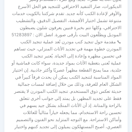
الديكورات، صار التنفيد الاحترافي للتنجيد هو الحل الأسرع
والأوفر لإعادة الكنب كأنه جديد. تقدم شركتنا بالكويت خدمات
متنوعة تشمل اختيار الأقمشة، التفصيل الدقيق، والتشطيب
الاحترافي، وكلها تتم بخبرة فنيين يعرفون شلون يضبطون
الموديل ويطلّعون البيت بأرقى صورة. اتصل الان : 51283897
📞 مقدمة حول تنجيد كنب مودرن تُعد عملية تنجيد الكنب
المودرن خطوة مهمة في تجديد الأثاث المنزلي، حيث تساهم
في تحسين مظهره وإعادة إلى الحياة. يُعتبر تنجيد الكنب
عملية تُعنى بتغطية الأثاث بمواد جديدة، سواء كانت قماشية أو
جلدية، مما يمنح القطعة مظهراً عصريًا وأكثر جاذبية. إن اختيار
المواد المناسبة لتنجيد الكنب يمكن أن يحدث فرقاً كبيراً في
الشكل العام للغرفة، وذلك من خلال إضافة لمسات جمالية
حديثة تعكس ذوق المستخدم. تنجيد الكنب المودرن لا يقتصر
فقط على تجديد المظهر، بل يمتد إلى جوانب أخرى تتعلق
بالراحة والمتانة. إذ أن الأثاث المنجّد بشكل جيد يسهم في
تحسين راحة الاستخدام، مما يجعله خياراً مثالياً للعائلات
وأماكن الاستراحة. مع التوجه المتزايد نحو الفنون والتصميم
العصري، أصبح المستهلكون يميلون إلى تجديد كنبهم واختيار