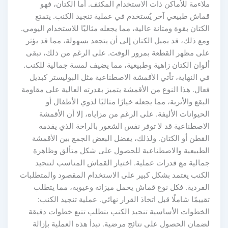
ملاءمة للأماكن ذات الاستخدام المكثف. أما الكتان، فهو
قماش طبيعي آخر يُستخدم في عملية تنجيد الكنب. يتمتع
الكتان بقوة ومتانة عالية، مما يجعله مثاليًا للاستخدام اليومي.
ومع ذلك، قد يميل الكتان إلى أن يتجعد بسهولة، مما قد يؤثر
على مظهر القطعة بمرور الوقت. على الرغم من ذلك، تبقى
ألوان الكتان زاهية وطبيعية، مما يضيف لمسة جمالية للكنب.
في النهاية، تأتي الأقمشة الاصطناعية مثل البوليستر كبديل
فعال. هذا النوع من الأقمشة يتميز بقدرته العالية على مقاومة
البقع والأتربة، مما يجعله خيارًا مثاليًا لذوي الأطفال أو
الحيوانات الأليفة. على الرغم من مزاياه، إلا أن الأقمشة
الاصطناعية قد لا توفر نفس الشعور بالراحة الذي يقدمه
القطن أو الكتان. ولذلك، يفضل البعض الجمع بين الأقمشة
الطبيعية والاصطناعية للحصول على شكل متألق وظاهرة
جمالية مع قدرات عملية. اختيار القماش المناسب لتنجيد
الكنب يعتمد بشكل كبير على الاستخدام المقصود والمتطلبات
الفردية. فكل نوع قماش يحمل ميزاته وعيوبه، مما يتطلب
تقييمًا شاملًا قبل اتخاذ القرار نهائي. عملية تنجيد الكنب:
الخطوات الأساسية تنجيد الكنب يتطلب تتبع خطوات دقيقة
لضمان الحصول على نتائج مرضية. تبدأ هذه العملية بإزالة