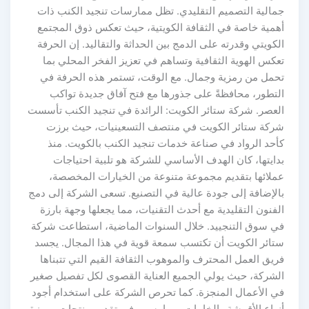
جمالية التصميم التقليدي. تظل ممارسات تنجيد الكنب ذات
أهمية خاصة في الثقافة الكويتية، حيث تعكس ذوق المجتمع
الكويتي وقدرته على الدمج بين الحداثة والتقاليد. إن الحرفة
تعكس الهوية الثقافية وتساهم في تعزيز الفخر المحلي بما
تحمل من رمزية وجمال. مع الوقت، تستمر هذه الحرفة في
التطور، محافظةً على جذورها مع فتح آفاق جديدة تواكب
العصر. شركة ستائر الكويت: الرائدة في تنجيد الكنب تأسست
شركة ستائر الكويت في منتصف التسعينيات، حيث برزت
كأحد الرواد في صناعة خدمات تنجيد الكنب بالكويت. منذ
بدايتها، كان الهدف الأساسي للشركة هو تلبية احتياجات
عملائها بتقديم مجموعة متنوعة من الخيارات المخصصة،
بالإضافة إلى جودة عالية في التصنيع. تسعى الشركة إلى دمج
الفنون التقليدية مع أحدث التقنيات، مما يجعلها وجهة بارزة
في سوق التنجييد. خلال السنوات الماضية، استطاعت شركة
ستائر الكويت أن تكتسب سمعة قوية في هذا المجال. يجسد
فريق العمل المحترف والموهوب الثقافة القيم التي تتبناها
الشركة، حيث يولي الجميع العناية القصوى لكل تفصيل صغير
في الأعمال المنجزة. كما تحرص الشركة على استخدام أجود
أنواع الأقمشة والخامات، مما يسهم في تقديم منتجات مميزة