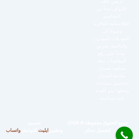
تُرضي كافة
الأذواق، بدءاً من
التصاميم
الكلاسيكية الفاخرة
وصولاً إلى
الموديلات المودرن
والناعمة. نحرص
تماماً على رفع
المقاسات بدقة
متناهية لضمان
ملاءمة الستائر
لتفاصيل مساحتك
وجعلها تبدو كلوحة
فنية متناغمة
جميع الحقوق محفوظة © 2026
تصميم
لتفصيل ستائر
وتطوير
ايليت
للتواصل
واتساب