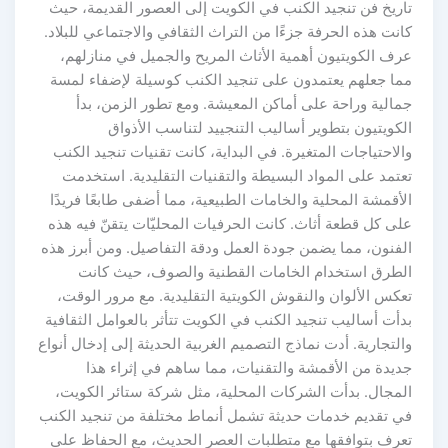
تاريخ فن تنجيد الكنب في الكويت إلى العصور القديمة، حيث
كانت هذه الحرفة جزءًا من التراث الثقافي والاجتماعي للبلاد.
عرف الكويتيون أهمية الأثاث المريح والجميل في منازلهم،
مما جعلهم يعتمدون على تنجيد الكنب كوسيلة لإضفاء لمسة
جمالية وراحة على أماكن المعيشة. ومع تطور الزمن، بدأ
الكويتيون بتطوير أساليب التنجييد لتناسب الأذواق
والاحتياجات المتغيرة. في البداية، كانت تقنيات تنجيد الكنب
تعتمد على المواد البسيطة والتقنيات التقليدية. استخدمت
الأقمشة المحلية والخامات الطبيعية، مما أضفى طابعًا فريدًا
على كل قطعة أثاث. كانت الحرفيات المحليّات يتقنّ فيه هذه
الفنون، مما يضمن جودة العمل ودقة التفاصيل. ومن أبرز هذه
الطرق استخدام الخامات القطنية والصوف، حيث كانت
تعكس الألوان والنقوش الكويتية التقليدية. مع مرور الوقت،
بدأت أساليب تنجيد الكنب في الكويت تتأثر بالعوامل الثقافية
والتجارية. أدت نماذج التصميم الغربية الحديثة إلى إدخال أنواع
جديدة من الأقمشة والتقنيات، مما ساهم في إثراء هذا
المجال. بدأت الشركات المحلية، مثل شركة ستائر الكويت،
في تقديم خدمات حديثة تشمل أنماط مختلفة من تنجيد الكنب
تعرف بتوافقها مع متطلبات العصر الحديث، مع الحفاظ على