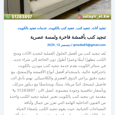
,
,
,
تنجيد أثاث
تنجيد كنب
تنجيد كنب بالكويت
خدمات تنجيد بالكويت
تنجيد كنب بأقمشة فاخرة ولمسة عصرية
qmedia85@gmail.com
/
ديسمبر 13, 2025
يُعد تنجيد كنب من أفضل الحلول العملية لتجديد الأثاث ومنح
الكنب مظهرًا أنيقًا وعمرًا أطول دون الحاجة إلى شراء جديد.
في ستائر الكويت نقدم خدمة تنجيد كنب مودرن بالكويت
باحترافية عالية، باستخدام أفضل أنواع الأقمشة والإسفنج، مع
تنفيذ دقيق يراعي الذوق العصري والكلاسيكي. نهتم بأدق الت
فاصيل لنمنحك كنبًا مريحًا، متينًا، ومتناسقًا مع ديكور منزلك،
وبأسعار تنافسية وجودة مضمونة. اتصل الان : 51283897 📞
مقدمة عن تنجيد كنب بالكويت تعتبر عملية تنجيد الكنب واحدة
من الفنون الداخلية الهامة التي تعزز من جمال وأناقة
المساحات الحياتية. حيث يقوم تنجيد الكنب بإضفاء الحياة
على الأثاث القديم، مما يساهم في تجديد مظهره وجعله أكثر