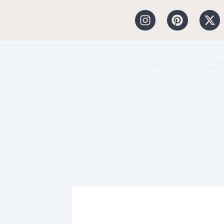
I
P
X
n
i
-
s
n
t
t
t
w
a
e
i
الكويت
عنا
اتصل بنا
g
r
t
r
e
t
a
s
e
m
t
r