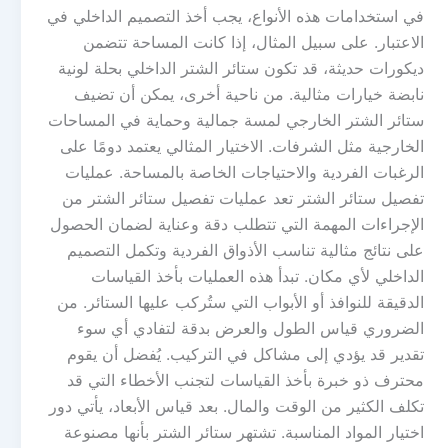
في استخدامات هذه الأنواع، يجب أخذ التصميم الداخلي في
الاعتبار. على سبيل المثال، إذا كانت المساحة تتضمن
ديكورات حديثة، قد تكون ستائر الشتر الداخلي بحلة لونية
نابضة خيارات مثالية. من ناحية أخرى، يمكن أن تضيف
ستائر الشتر الخارجي لمسة جمالية وحماية في المساحات
الخارجية مثل الشرفات. الاختيار المثالي يعتمد دومًا على
الرغبات الفردية والاحتياجات الخاصة بالمساحة. عمليات
تفصيل ستائر الشتر تعد عمليات تفصيل ستائر الشتر من
الإجراءات المهمة التي تتطلب دقة وعناية لضمان الحصول
على نتائج مثالية تناسب الأذواق الفردية وتكمل التصميم
الداخلي لأي مكان. تبدأ هذه العمليات بأخذ القياسات
الدقيقة للنوافذ أو الأبواب التي ستُركب عليها الستائر. من
الضروري قياس الطول والعرض بدقة لتفادي أي سوء
تقدير قد يؤدي إلى مشاكل في التركيب. يُفضل أن يقوم
محترف ذو خبرة بأخذ القياسات لتجنب الأخطاء التي قد
تكلف الكثير من الوقت والمال. بعد قياس الأبعاد، يأتي دور
اختيار المواد المناسبة. تشتهر ستائر الشتر بأنها مصنوعة