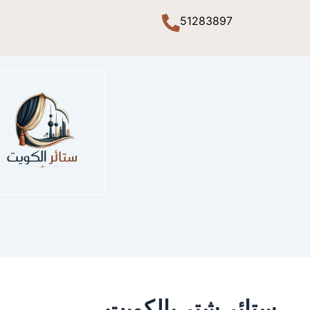
51283897
ستائر شتر بالكويت