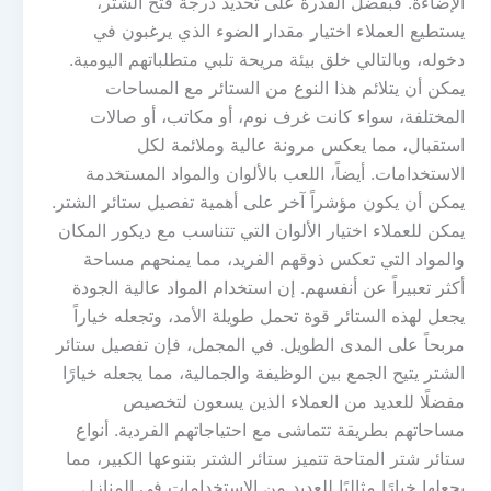
الإضاءة. فبفضل القدرة على تحديد درجة فتح الشتر،
يستطيع العملاء اختيار مقدار الضوء الذي يرغبون في
دخوله، وبالتالي خلق بيئة مريحة تلبي متطلباتهم اليومية.
يمكن أن يتلائم هذا النوع من الستائر مع المساحات
المختلفة، سواء كانت غرف نوم، أو مكاتب، أو صالات
استقبال، مما يعكس مرونة عالية وملائمة لكل
الاستخدامات. أيضاً، اللعب بالألوان والمواد المستخدمة
يمكن أن يكون مؤشراً آخر على أهمية تفصيل ستائر الشتر.
يمكن للعملاء اختيار الألوان التي تتناسب مع ديكور المكان
والمواد التي تعكس ذوقهم الفريد، مما يمنحهم مساحة
أكثر تعبيراً عن أنفسهم. إن استخدام المواد عالية الجودة
يجعل لهذه الستائر قوة تحمل طويلة الأمد، وتجعله خياراً
مربحاً على المدى الطويل. في المجمل، فإن تفصيل ستائر
الشتر يتيح الجمع بين الوظيفة والجمالية، مما يجعله خيارًا
مفضلًا للعديد من العملاء الذين يسعون لتخصيص
مساحاتهم بطريقة تتماشى مع احتياجاتهم الفردية. أنواع
ستائر شتر المتاحة تتميز ستائر الشتر بتنوعها الكبير، مما
يجعلها خيارًا مثاليًا للعديد من الاستخدامات في المنازل