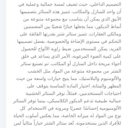
التصميم الداخلي، حيث تضيف لمسة جمالية وعملية في
آن واحد للمنازل والمكاتب. تتميز هذه الستائر بتصميمها
الأنيق الذي يمكن أن يتناسب مع مجموعة متنوعة من
أنماط الديكور، مما يجعلها خيارًا شعبيًا بين المصممين
ومالكي العقارات. تتميز ستائر شتر بقدرتها الفائقة على
التحكم في مستوى الإضاءة والخصوصية. بفضل تصميمها
الفريد، يمكن للمستخدمين ضبط زاوية الألواح للحصول
على كمية الضوء المرغوبة، الأمر الذي يساعد في خلق
أجواء مريحة داخل المنازل أو المكاتب. تم تصنيع ستائر
الشتر من مجموعة متنوعة من المواد مثل الخشب
والألومنيوم والبلاستيك، مما يتيح خيارات واسعة من حيث
المظهر والمتانة. اختيار المادة المناسبة يتوقف على
احتياجات المستخدمين، فمثلاً، توفر الستائر الخشبية
جمالية طبيعية تدعم الديكور الكلاسيكي، بينما توفر الستائر
الألومنيومية إحساسًا عصريًا ومرونة في الاستخدام. كل
نوع من المواد له ميزاته الخاصة، مما يعكس أسلوب الحياة
للأفراد الذين يستخدمونه. تُعد ستائر الشتر خياراً مثالياً لمن