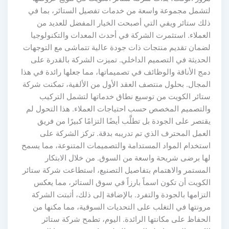
لتشمل مجموعة واسعة من خدمات تفصيل الستائر، بما في
ذلك ستائر ويفي التي أصبحت الخيار المفضل للعديد من
العملاء. استثمرت الشركة في أحدث المعدات والتكنولوجيا
لضمان تقديم منتجات ذات جودة عالية تتماشى مع التوجهات
الحديثة في التصميم الداخلي. تميزت الشركة بالقدرة على
دمج الأناقة والوظائف في تصميماتها، مما جعلها رائدة في هذا
المجال. بحلول منتصف العقد الأول من الألفية، تمكنت شركة
ستائر الكويت من توسيع نطاق خدماتها لتشمل التركيب
والتصميم المخصص حسب احتياجات العملاء. هذا التحول لم
يقتصر على الجودة بل تطلَّب أيضًا التزامًا كبيرًا من فريق
العمل المحترف الذي تم تدريبه بدقة. تركز الشركة على
استخدام المواد المستدامة والتصميمات المتنوعة، مما يسمح
لها برضى شريحة واسعة من السوق. من خلال الابتكار
المستمر والاهتمام بتفاصيل التصنيع، استطاعت شركة ستائر
الكويت أن تكون اسماً بارزاً في سوق الستائر، مما يعكس
التزامها بالجودة والتفرد. بالإضافة إلى ذلك، أثبتت الشركة
مرونتها في التغلب على التحديات السوقية، مما مكنها من
الحفاظ على مكانتها الرائدة. اليوم، تطمح شركة ستائر