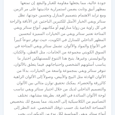
جودة عالية، مما يجعلها مقاومة للغبار والبقع. إن تمتعها
بمظهر أنيق وثابت يضمن استمرارية جاذبيتها على مر الزمن.
ومع تزايد الاهتمام بتصميم المنازل وتحسين جودتها، تظل
ستائر ويفي الخيار الأمثل للكثيرين الباحثين عن الأناقة والراحة
في كل زاوية من زوايا منازلهم أو مكاتبهم. أنواع ستائر ويفي
المتاحة تعتبر ستائر ويفي من الخيارات المميزة لتحسين
المظهر الداخلي للمنازل في الكويت، حيث توفر تنوعاً كبيراً
في الأنواع والمواد والألوان. تشمل ستائر ويفي المتاحة في
السوق الكويتي مجموعة من الخامات، مثل القطن، والكتان،
والبوليستر، وغيرها. يتيح هذا التنوع للمستهلكين اختيار ما
يناسب أسلوبهم الشخصي واحتياجاتهم. فيما يتعلق بالألوان،
تتوفر ستائر ويفي بمجموعة واسعة من الخيارات، بدءًا من
الألوان الهادئة مثل البيج والأبيض، وصولاً إلى الألوان الزاهية
كالزرقة والخضراء. يمكنك تحقيق توازن مثالي بين الألوان
والتصميم الداخلي لديك من خلال اختيار ستائر ويفي تناسب
لوحة الألوان السائدة في الغرفة. بطريقة مشابهة، تختلف
التصاميم من الكلاسيكية إلى الحديثة، مما يسمح لك بتخصيص
المساحة الخاصة بك حسب ذوقك الشخصي. عند النظر إلى
أنواع ستائر ويفي المناسبة لكل نوع من الديكورات، يجب