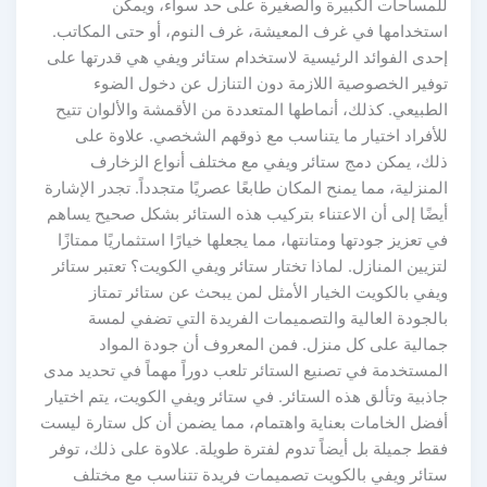
للمساحات الكبيرة والصغيرة على حد سواء، ويمكن
استخدامها في غرف المعيشة، غرف النوم، أو حتى المكاتب.
إحدى الفوائد الرئيسية لاستخدام ستائر ويفي هي قدرتها على
توفير الخصوصية اللازمة دون التنازل عن دخول الضوء
الطبيعي. كذلك، أنماطها المتعددة من الأقمشة والألوان تتيح
للأفراد اختيار ما يتناسب مع ذوقهم الشخصي. علاوة على
ذلك، يمكن دمج ستائر ويفي مع مختلف أنواع الزخارف
المنزلية، مما يمنح المكان طابعًا عصريًا متجدداً. تجدر الإشارة
أيضًا إلى أن الاعتناء بتركيب هذه الستائر بشكل صحيح يساهم
في تعزيز جودتها ومتانتها، مما يجعلها خيارًا استثماريًا ممتازًا
لتزيين المنازل. لماذا تختار ستائر ويفي الكويت؟ تعتبر ستائر
ويفي بالكويت الخيار الأمثل لمن يبحث عن ستائر تمتاز
بالجودة العالية والتصميمات الفريدة التي تضفي لمسة
جمالية على كل منزل. فمن المعروف أن جودة المواد
المستخدمة في تصنيع الستائر تلعب دوراً مهماً في تحديد مدى
جاذبية وتألق هذه الستائر. في ستائر ويفي الكويت، يتم اختيار
أفضل الخامات بعناية واهتمام، مما يضمن أن كل ستارة ليست
فقط جميلة بل أيضاً تدوم لفترة طويلة. علاوة على ذلك، توفر
ستائر ويفي بالكويت تصميمات فريدة تتناسب مع مختلف