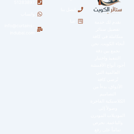
51283897
اتصل بنا
واتساب
عنا
نقدم لك خدمة
info@curtains-
تفصيل ستائر
indubai.com
متكاملة في كافة
أنحاء الكويت. نحن
نجمع بين دقة
التنفيذ واختيار
أجود أنواع الأقمشة
العالمية التي
تُرضي كافة
الأذواق، بدءاً من
التصاميم
الكلاسيكية الفاخرة
وصولاً إلى
الموديلات المودرن
والناعمة. نحرص
تماماً على رفع