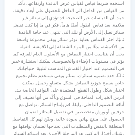
استخدم شريط قياس لقياس عرض النافذة وارتفاعها. تأكد
من القياس من الداخل إلى الداخل للحصول على أبعاد دقيقة،
حيث أن القياسات غير الصحيحة قد تؤدي إلى ستائر غير
ملائمة. يعد قياس الطول أيضًا هاماً، فكر في ما إذا كنت تفضل
ستائر تصل إلى الأرض أو تلك التي تنتهي عند حافة النافذة.
ثانيًا، اختَر القماش بعناية. توفر ستائر ويفي مجموعة واسعة
من الأقمشة، بدءًا من المواد الشفافة إلى الأقمشة الثقيلة.
يجب أن يتناسب اختيار القماش مع الأسلوب العام للغرفة كما
يؤثر في مستويات الإضاءة والخصوصية. يمكنك استشارة خبير
في التصميم عند اختيار القماش المناسب لتلبية احتياجاتك.
ثالثًا، حدد تصميم ستائرك. ستائر ويفي تستخدم نظام تجميع
خاص يسمح بتوزيع القماش بشكل متساوٍ وجميل. يمكنك
اختيار شكل وطول القطع المعتمدة على النوافذ الخاصة بك.
ادرس الخيارات المتاحة في السوق وتأكّد من أنها تضيف إلى
أناقة التصميم الداخلي. رابعًا، قم بإنتاج الستائر. تواصل مع
حرفيين أو ورش متخصصين في تفصيل الستائر لضمان
الحصول على منتج نهائي بجودة عالية. وضّح لهم كل التفاصيل
المتعلقة بالنقش والمتطلبات التي تحتاجها لضمان توافقها مع
رؤيتك. أخيرًا، التركيب هو المرحلة الأخيرة. بعد استلام الستائر