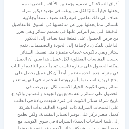
أذواق العملاء. كل تصميم يجمع بين الأناقة والعصرية، مما
يجعلها خياراً مثاليًا لكل من يرغب في تجديد ديكور منزله.
تضاف إلى ذلك تفاصيل فنية رائعة تضيف عمقاً وجاذبية
للستائر، مما يجعلها تبرز عن منافسيها في السوق. فالتفاصيل
الدقيقة التي يتم التركيز عليها في تصميم ستائر ويفي تعزز
من فرص الحصول على قطعة فنية تضاف إلى الديكور
الداخلي للمكان. بالإضافة إلى الجودة والتصميمات، تقدم
ستائر ويفي بالكويت خدمات متميزة مثل تفصيل الستائر
بحسب المقاسات المطلوبة لكل عميل. هذا يعني أن العميل
يمكنه الحصول على ستارة تناسب تماماً حجم النافذة أو الباب
في منزله. هذه الخدمة تضمن أيضاً أن كل عميل يحصل على
منتج فريد يتناسب تماماً مع رؤيته الشخصية. في النهاية، تعتبر
ستائر ويفي الكويت الخيار الأنسب لكل من يرغب في
الحصول على ستائر رائعة تجمع بين الجودة والتصميم والإبداع.
تاريخ شركة ستائر الكويت في فترة شهدت زيادة في الطلب
على المنتجات المنزلية ذات الجودة العالية. بدأت الشركة
كعمل صغير يركز على توفير الستائر التقليدية، ولكن تطمح
إلى تلبية احتياجات العملاء المتزايدة في سوق الكويت. مع
مرور الوقت، بدأت شركة ستائر الكويت في تنويع عروضها