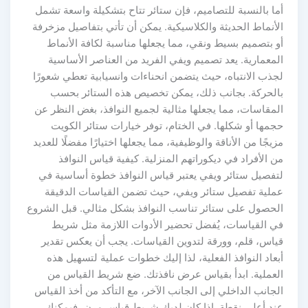
أما بالنسبة للتصاميم، فإن ستائر تتاح بتشكيلة واسعة تشمل
الأنماط الحديثة والكلاسيكية. يمكن أن تأتي بتفاصيل مزخرفة
أو بتصميم بسيط ونقي، مما يجعلها مناسبة لكافة الأنماط
المعمارية. يعد تصميم ويفي الفريد من العناصر الأساسية
لجذب الانتباه، حيث يتضمن انحناءات وانسيابية تعطي شعورًا
بالحركة. بجانب ذلك، يمكن تخصيص هذه الستائر بحسب
المقاسات، مما يجعلها مثالية لجميع النوافذ، بغض النظر عن
حجمها أو شكلها. في الختام، توفر خيارات ستائر الكويت
مزيجًا من الأناقة والوظيفية، مما يجعلها اختيارًا مفضلًا للعديد
من الأفراد في ديكوراتهم المنزلية. كيفية قياس النوافذ
لتفصيل ستائر ويفي يعتبر قياس النوافذ خطوة أساسية في
عملية تفصيل ستائر ويفي، حيث تضمن القياسات الدقيقة
الحصول على ستائر تناسب النوافذ بشكل مثالي. قبل الشروع
في القياسات، يُفضل تحضير الأدوات اللازمة مثل شريط
قياس، قلم، وورقة لتدوين القياسات. يجب أن يعكس تقدير
أبعاد النوافذ الفعلية، لذا إليك خطوات عملية لتسهيل هذه
العملية. ابدأ بقياس عرض نافذتك. ضع شريط القياس من
الجانب الداخلي إلى الجانب الآخر، مع التأكد من أخذ القياس
عند أعلى نقطة. إذا كان لديك شريط قياس مرن، فيمكنك