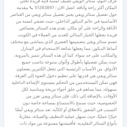
غرف النوم، ستائر الويفي تضيف لمسة فنية فريدة تخلي
المكان أكثر راحة وأناقة. اتصل الان : 51283897 📞 مقدمة
حول تفصيل ستائر ويفي يعتبر تفصيل ستائر ويفي من العناصر
الأساسية في عالم الديكور الداخلي، حيث تضفي لمسة من
الأناقة والراحة على أي مكان. تقدم هذه الستائر بخصائص
فريدة تجعلها الخيار المثالي للعديد من العملاء في الكويت.
تتسم ستائر ويفي بتصميمها العصري الذي يتماشى مع مختلف
أنماط الديكور، مما يجعلها شائعة الاستخدام في المنازل
والمكاتب على حد سواء. كما أن هذه الستائر تتميز بالمرونة،
حيث يمكن تفصيلها بأطوال وألوان متنوعة تناسب جميع
الأذواق. من الأسباب الرئيسية التي تجعل الكثيرين يفضلون
ستائر ويفي هي قدرتها على تنظيم دخول الضوء إلى الغرفة.
فهي تمكن المستخدمين من التحكم بمستوى الإضاءة الداخلية
بسهولة، مما يساهم في خلق أجواء مريحة ومناسبة لكل
الأوقات. بالإضافة إلى ذلك، فإن ستائر ويفي تعزز من
الخصوصية، حيث تسمح بالاستمتاع بمساحة خاصة دون
التسبب في الشعور بالانغلاق أو الكآبة. تعد ستائر ويفي أيضًا
خيارًا عمليًا، حيث تسهل عملية التنظيف والصيانة، مقارنةً
بأنواع الستائر التقليدية. فأقمشتها مصنوعة من مواد ذات