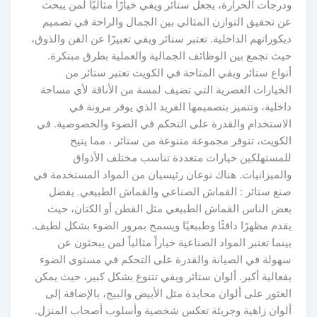
ودرجات الحرارة، يجعل ستائر ويفي خيارًا مثاليًا لمن يبحث
عن تحقيق التوازن المثالي بين الجمال والراحة في تصميم
ديكوراتهم الداخلية. تعتبر ستائر ويفي تعبيرًا عن الفن والذوق،
حيث تجمع بين الوظائف الجمالية والعملية بطرق مبتكرة.
أنواع ستائر ويفي المتاحة في الكويت تعتبر ستائر من
الخيارات العصرية التي تضيف لمسة من الأناقة لأي مساحة
داخلية، وتتميز بتصميمها الفريد الذي يوفر مرونة في
الاستخدام والقدرة على التحكم في الضوء والخصوصية. في
الكويت، تتوفر مجموعة متنوعة من ستائر ، مما يتيح
للمستهلكين خيارات متعددة تناسب مختلف الأذواق
والميزانيات. هناك نوعان رئيسيان من المواد المستخدمة في
صنع ستائر : القماش الصناعي والقماش الطبيعي. يفضل
بعض الناس القماش الطبيعي مثل القطن أو الكتان، حيث
يقدم مظهرًا دافئًا وطبيعيًا ويسمح بمرور الضوء بشكل لطيف.
بينما تعتبر المواد الصناعية خياراً مثالياً لمن يبحثون عن
سهولة في الصيانة والقدرة على التحكم في مستوى الضوء
بفعالية أكبر. ألوان ستائر ويفي تتنوع بشكل كبير، حيث يمكن
العثور على ألوان محايدة مثل الأبيض والبيج، بالإضافة إلى
ألوان زاهية وجريئة تعكس شخصية وأسلوب أصحاب المنزل.