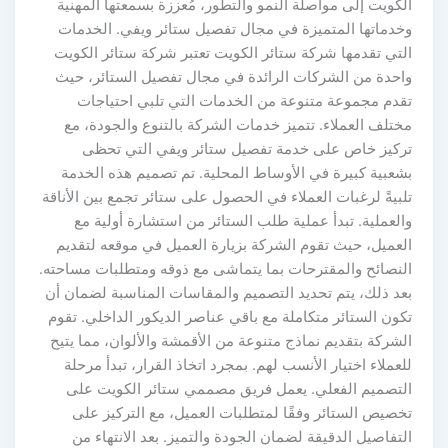
الكويت إلى مواصلة النمو والتطور، مُعززة بسمعتها المهنية
وخدماتها المتميزة في مجال تفصيل ستائر ويفي. الخدمات
التي تقدمها شركة ستائر الكويت تعتبر شركة ستائر الكويت
واحدة من الشركات الرائدة في مجال تفصيل الستائر، حيث
تقدم مجموعة متنوعة من الخدمات التي تلبي احتياجات
مختلف العملاء. تتميز خدمات الشركة بالتنوع والجودة، مع
تركيز خاص على خدمة تفصيل ستائر ويفي التي تحظى
بشعبية كبيرة في الأوساط المحلية. تم تصميم هذه الخدمة
تلبيةً لرغبات العملاء في الحصول على ستائر تجمع بين الأناقة
والعملية. تبدأ عملية طلب الستائر من استشارة أولية مع
العميل، حيث تقوم الشركة بزيارة العميل في موقعه لتقديم
النصائح والمقترحات بما يتماشى مع ذوقه ومتطلبات مساحته.
بعد ذلك، يتم تحديد التصميم والمقاسات المناسبة لضمان أن
تكون الستائر متكاملة مع باقي عناصر الديكور الداخلي. تقوم
الشركة بتقديم نماذج متنوعة من الأقمشة والألوان، مما يتيح
للعملاء اختيار الأنسب لهم. بمجرد اتخاذ القرار، تبدأ مرحلة
التصميم الفعلي. يعمل فريق مصممي ستائر الكويت على
تخصيص الستائر وفقًا لمتطلبات العميل، مع التركيز على
التفاصيل الدقيقة لضمان الجودة والتميز. بعد الانتهاء من