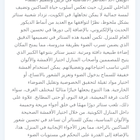
الداخلي للمنزل، حيث تعكس أسلوب حياة الساكنين وتضيف
لمسة جمالية لا يمكن تجاهلها. في الكويت، تزداد شعبية ستائر
بشكل ملحوظ، نظرًا لتوافقها مع العديد من أنماط الديكور
الحديث والإلكتروني، بالإضافة إلى دورها في تحسين الجو
العام للمنزل. تكمن أهمية هذه الستائر في تصميمها الدقيق
الذي يضمن تسرب الضوء بطريقة مدروسة، مما يمنح المكان
إضاءة طبيعية دافئة ومرتبة. تتميز ستائر بتنوعها الكبير الذي
يتيح للمصممين وأصحاب المنازل اختيار الأقمشة والألوان
التي تناسب احتياجاتهم وتفضيلاتهم. يمكن استخدام أقمشة
خفيفة للسماح بدخول الضوء وتعزيز الشعور بالاتساع، أو
اختيار مواد ثقيلة لتحقيق الخصوصية وتقليل الضوضاء
الخارجية. هذا التنوع يجعلها خيارًا مثاليًا لمختلف الغرف، سواء
كانت غرفة المعيشة، غرفة النوم، أو حتى المطابخ. علاوة على
ذلك، تلعب ستائر دورًا مهمًا في خلق أجواء مريحة وحميمة
داخل المنازل الكويتية. من خلال اختيار الأقمشة الصحيحة
والألوان المناسبة، يمكن للستائر أن تساعد في تحسين شعور
الساكنين بالراحة، مما يعزز الأجواء الإيجابية في المنزل. هذا،
بالإضافة إلى القدرة على التحكم في مستويات الضوء