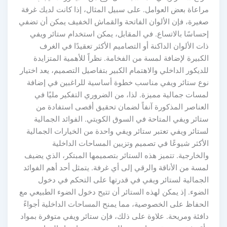
مراعاة بعض العوامل. على سبيل المثال، إذا كانت لديك غرفة
صغيرة، فإن الألوان الفاتحة والقماش الخفيف يمكن أن تضفي
إحساسًا بالاتساع. في المقابل، يمكن استخدام ستائر ويفي
ذات الألوان الداكنة أو التصاميم الأكثر تعقيدًا في الغرف
الكبيرة لإضافة لمسة من الفخامة. نظراً للأهمية المتزايدة
للديكور الداخلي والاهتمام الكبير بتفاصيل التصميم، يعد اختيار
نوع ستائر ويفي مناسب خطوة أساسية للراغبين في إضافة
لمسات جمالية مميزة. لذا، من الضروري التفكير مليًا في
العناصر المذكورة آنفاً لضمان تحقيق أقصى استفادة من
ستائر ويفي المتاحة في السوق الكويتي. الفوائد الجمالية
لستائر ويفي تعتبر ستائر ويفي واحدة من الخيارات الجمالية
الأكثر شيوعًا في تصميم وتزيين المساحات الداخلية
والخارجية. تتميز هذه الستائر بتصميمها المبتكر، الذي يضيف
لمسة من الأناقة والرقي إلى أي غرفة. يتمثل أحد أهم الفوائد
الجمالية لستائر ويفي في قدرتها على التحكم في دخول
الضوء. إذ يمكن لهذه الستائر أن تتيح دخول الضوء الطبيعي مع
الحفاظ على الخصوصية، مما يمنح المساحات الداخلية أجواءً
دافئة ومريحة. علاوة على ذلك، فإن ستائر ويفي متوفرة بمواد