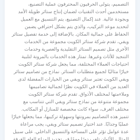
التصميم، يتولى الحرفيون المحترفون عملية التصنيع،
مستخدمين أحدث التقنيات لضمان إنتاج ستائر طويلة الأمد
وبجودة عالية. عند إكمال التصنيع، يتم التنسيق مع العميل
لتحديد موعد التركيب، والذي يتم بشكل احترافي يضمن
الحفاظ على جمالية المكان. بالإضافة إلى خدمة تفصيل ستائر
ويفي، تقدم شركة ستائر الكويت مجموعة من الخدمات
الأخرى مثل تصميم الستائر التقليدية والعصرية وخدمات
التنجيد للأثاث وغيرها. تمتاز هذه الخدمات بالمرونة لتلبية
احتياجات العملاء المختلفة، مما يجعل شركة ستائر الكويت
خيارًا مثاليًا لجميع متطلبات الستائر. نماذج من تصاميم ستائر
ويفي الكويت تعتبر ستائر ويفي من الخيارات المفضلة لدى
العديد من العملاء في الكويت نظرًا لجمالية تصاميمها
وملاءمتها لمختلف الأذواق. تقدم شركة ستائر الكويت
مجموعة متنوعة من نماذج ستائر ويفي التي تتناسب مع
مختلف الغرف، سواء كانت مخصصة للمنازل أو المكاتب.
تتميز هذه التصاميم بمرونتها وسهولة تركيبها، مما يجعلها خيارًا
عمليًا وجذابًا. عند اختيار تصميم ستائر ويفي، يجب مراعاة
عدة عوامل تؤثر على المساحة والتنسيق الداخلي. على سبيل
المثال، الألوان تلعب دورًا مهمًا في تحديد المزاج العام للغرفة.