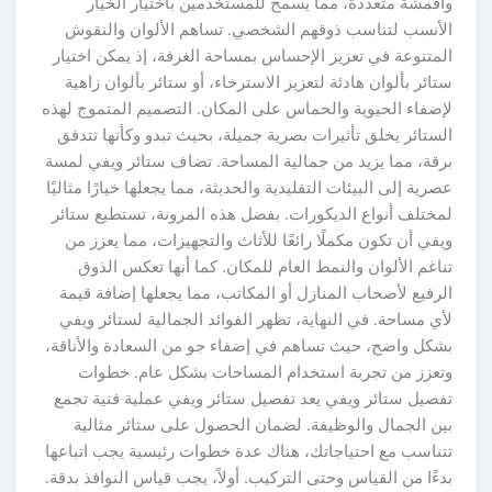
وأقمشة متعددة، مما يسمح للمستخدمين باختيار الخيار
الأنسب لتناسب ذوقهم الشخصي. تساهم الألوان والنقوش
المتنوعة في تعزيز الإحساس بمساحة الغرفة، إذ يمكن اختيار
ستائر بألوان هادئة لتعزيز الاسترخاء، أو ستائر بألوان زاهية
لإضفاء الحيوية والحماس على المكان. التصميم المتموج لهذه
الستائر يخلق تأثيرات بصرية جميلة، بحيث تبدو وكأنها تتدفق
برقة، مما يزيد من جمالية المساحة. تضاف ستائر ويفي لمسة
عصرية إلى البيئات التقليدية والحديثة، مما يجعلها خيارًا مثاليًا
لمختلف أنواع الديكورات. بفضل هذه المرونة، تستطيع ستائر
ويفي أن تكون مكملًا رائعًا للأثاث والتجهيزات، مما يعزز من
تناغم الألوان والنمط العام للمكان. كما أنها تعكس الذوق
الرفيع لأصحاب المنازل أو المكاتب، مما يجعلها إضافة قيمة
لأي مساحة. في النهاية، تظهر الفوائد الجمالية لستائر ويفي
بشكل واضح، حيث تساهم في إضفاء جو من السعادة والأناقة،
وتعزز من تجربة استخدام المساحات بشكل عام. خطوات
تفصيل ستائر ويفي يعد تفصيل ستائر ويفي عملية فنية تجمع
بين الجمال والوظيفة. لضمان الحصول على ستائر مثالية
تتناسب مع احتياجاتك، هناك عدة خطوات رئيسية يجب اتباعها
بدءًا من القياس وحتى التركيب. أولاً، يجب قياس النوافذ بدقة.