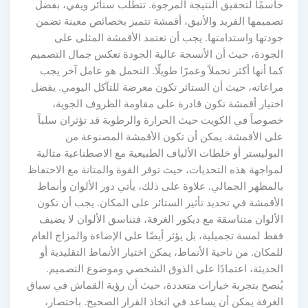
حاسمًا لتحقيق النتيجة المرجوة. تتطلب ستائر ويفي، بفضل
تصميمها الفريد والأنيق، أقمشة تتميز بخصائص معينة تضمن
جودتها واستدامتها. يجب أن تعتمد الأقمشة المثلى على
الجودة، حيث أن الأنسجة عالية الجودة تعكس جمال التصميم
كما أنها أكثر تحملاً وعمرًا طويلًا. التحمل هو عامل آخر يجب
مراعاته، حيث أن الستائر تكون معرضة للتآكل اليومي. يفضل
اختيار أقمشة تكون قادرة على مقاومة الظروف الجوية،
خصوصاً في الكويت حيث الحرارة والرطوبة قد تؤثران سلباً
على الأقمشة. يمكن أن تكون الأقمشة المصنوعة من
البوليستر أو خلطات الألياف الطبيعية مع الاصطناعية مثالية
لمواجهة هذه التحديات، حيث توفر القوة والمتانة مع الاحتفاظ
بالمظهر الجمالي. علاوة على ذلك، يأتي دور الألوان وأنماط
الأقمشة في تحديد تأثير الستائر على المكان. يجب أن تكون
الألوان متناسقة مع ديكور الغرفة، فتناسق الألوان لا يضيف
فقط لمسة تجميلية، بل يؤثر أيضًا على الإضاءة والمزاج العام
للمكان. من ناحية الأنماط، يمكن اختيار الأنماط التقليدية أو
الحديثة، اعتمادًا على الذوق الشخصي وموضوع التصميم.
يُنصح بتجربة خيارات متعددة، حيث أن رؤية القماش في سياق
الغرفة يمكن أن يساعد في اتخاذ القرار الصحيح. باختصار،