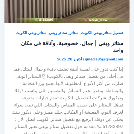
,
,
,
تفصيل ستائر ويفي الكويت
ستائر
ستائر ويفي
ستائر ويفي الكويت
ستائر ويفي | جمال، خصوصية، وأناقة في مكان
واحد
qmedia85@gmail.com
/
أكتوبر 26, 2025
إذا كنت تدور على لمسة أنيقة تضيف دفء وجمال لبيتك، فما
في أحلى من تفصيل ستائر ويفي بالكويت! 👌الستائر الويفي
صارت من أكثر الأنواع المطلوبة، لأنها تجمع بين الفخامة
والبساطة، وتقدر تختار القماش والتصميم اللي يناسب ذوقك
وديكورك.شركات التفصيل بالكويت تقدم خيارات متنوعة
تفصّل الستاير على حسب المقاس والستايل اللي تبيه، سواء
لغرف النوم، المعيشة أو المكاتب.خلك مميز وخلي ديكور بيتك
يحكي عن ذوقك الرفيع مع تفصيل ستائر الكويت اتصل الان :
51283897 📞 مقدمة حول تفصيل ستائر ويفي تعتبر الستائر
الويفي أحد العناصر الأساسية في تزيين وتنظيم الفضاء