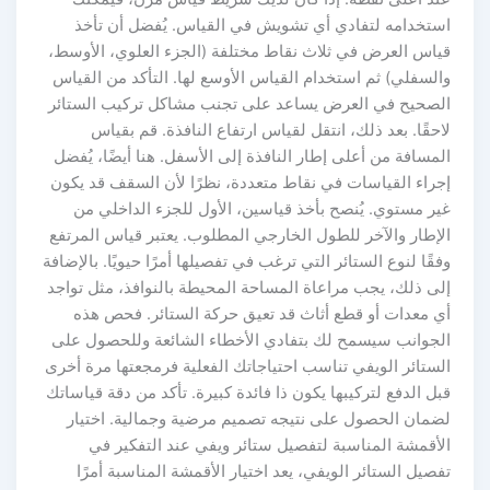
استخدامه لتفادي أي تشويش في القياس. يُفضل أن تأخذ
قياس العرض في ثلاث نقاط مختلفة (الجزء العلوي، الأوسط،
والسفلي) ثم استخدام القياس الأوسع لها. التأكد من القياس
الصحيح في العرض يساعد على تجنب مشاكل تركيب الستائر
لاحقًا. بعد ذلك، انتقل لقياس ارتفاع النافذة. قم بقياس
المسافة من أعلى إطار النافذة إلى الأسفل. هنا أيضًا، يُفضل
إجراء القياسات في نقاط متعددة، نظرًا لأن السقف قد يكون
غير مستوي. يُنصح بأخذ قياسين، الأول للجزء الداخلي من
الإطار والآخر للطول الخارجي المطلوب. يعتبر قياس المرتفع
وفقًا لنوع الستائر التي ترغب في تفصيلها أمرًا حيويًا. بالإضافة
إلى ذلك، يجب مراعاة المساحة المحيطة بالنوافذ، مثل تواجد
أي معدات أو قطع أثاث قد تعيق حركة الستائر. فحص هذه
الجوانب سيسمح لك بتفادي الأخطاء الشائعة وللحصول على
الستائر الويفي تناسب احتياجاتك الفعلية فرمجعتها مرة أخرى
قبل الدفع لتركيبها يكون ذا فائدة كبيرة. تأكد من دقة قياساتك
لضمان الحصول على نتيجه تصميم مرضية وجمالية. اختيار
الأقمشة المناسبة لتفصيل ستائر ويفي عند التفكير في
تفصيل الستائر الويفي، يعد اختيار الأقمشة المناسبة أمرًا