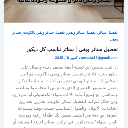
,
,
,
تفصيل ستائر
تفصيل ستائر ويفي
تفصيل ستائر ويفي بالكويت
ستائر
ويفي
تفصيل ستائر ويفي | ستائر تناسب كل ديكور
qmedia85@gmail.com
/
أكتوبر 18, 2025
إذا كنتِ تبحثين عن لمسة أنيقة تضيف دفء وجمال على
ديكور بيتك، فاختيار تفصيل ستائر ويفي بالكويت هو الحل
المثالي لك. ستائر الويفي تعتبر من أحدث صيحات الديكور،
بفضل تصميمها العصري الذي يجمع بين الفخامة والبساطة،
وتتماشى مع جميع أنماط الأثاث سواء الكلاسيكي أو المودرن.
ومن خلال شركتنا لتفصيل ستائر الكويت، تقدرين تختارين
الخامات، الألوان، والطول المناسب حسب ذوقك ومساحة
الغرفة، مع دقة في التنفيذ تضمن لك إطلالة راقية ومريحة
للعين. سواء كنتِ تفكرين في تركيب ستائر لغرفة المعيشة أو