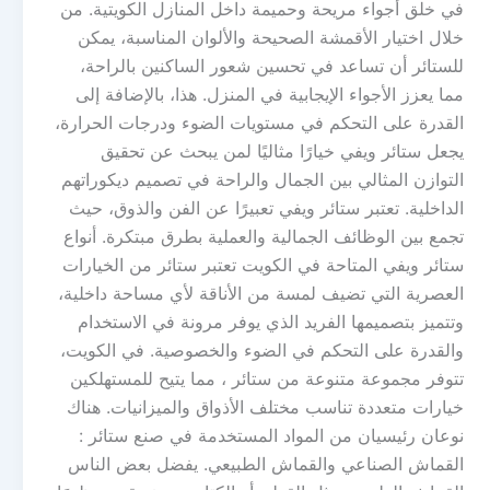
في خلق أجواء مريحة وحميمة داخل المنازل الكويتية. من
خلال اختيار الأقمشة الصحيحة والألوان المناسبة، يمكن
للستائر أن تساعد في تحسين شعور الساكنين بالراحة،
مما يعزز الأجواء الإيجابية في المنزل. هذا، بالإضافة إلى
القدرة على التحكم في مستويات الضوء ودرجات الحرارة،
يجعل ستائر ويفي خيارًا مثاليًا لمن يبحث عن تحقيق
التوازن المثالي بين الجمال والراحة في تصميم ديكوراتهم
الداخلية. تعتبر ستائر ويفي تعبيرًا عن الفن والذوق، حيث
تجمع بين الوظائف الجمالية والعملية بطرق مبتكرة. أنواع
ستائر ويفي المتاحة في الكويت تعتبر ستائر من الخيارات
العصرية التي تضيف لمسة من الأناقة لأي مساحة داخلية،
وتتميز بتصميمها الفريد الذي يوفر مرونة في الاستخدام
والقدرة على التحكم في الضوء والخصوصية. في الكويت،
تتوفر مجموعة متنوعة من ستائر ، مما يتيح للمستهلكين
خيارات متعددة تناسب مختلف الأذواق والميزانيات. هناك
نوعان رئيسيان من المواد المستخدمة في صنع ستائر :
القماش الصناعي والقماش الطبيعي. يفضل بعض الناس