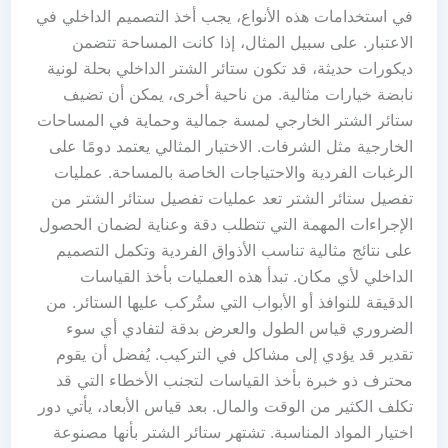
في استخدامات هذه الأنواع، يجب أخذ التصميم الداخلي في
الاعتبار. على سبيل المثال، إذا كانت المساحة تتضمن
ديكورات حديثة، قد تكون ستائر الشتر الداخلي بحلة لونية
نابضة خيارات مثالية. من ناحية أخرى، يمكن أن تضيف
ستائر الشتر الخارجي لمسة جمالية وحماية في المساحات
الخارجية مثل الشرفات. الاختيار المثالي يعتمد دومًا على
الرغبات الفردية والاحتياجات الخاصة بالمساحة. عمليات
تفصيل ستائر الشتر تعد عمليات تفصيل ستائر الشتر من
الإجراءات المهمة التي تتطلب دقة وعناية لضمان الحصول
على نتائج مثالية تناسب الأذواق الفردية وتكمل التصميم
الداخلي لأي مكان. تبدأ هذه العمليات بأخذ القياسات
الدقيقة للنوافذ أو الأبواب التي ستُركب عليها الستائر. من
الضروري قياس الطول والعرض بدقة لتفادي أي سوء
تقدير قد يؤدي إلى مشاكل في التركيب. يُفضل أن يقوم
محترف ذو خبرة بأخذ القياسات لتجنب الأخطاء التي قد
تكلف الكثير من الوقت والمال. بعد قياس الأبعاد، يأتي دور
اختيار المواد المناسبة. تشتهر ستائر الشتر بأنها مصنوعة