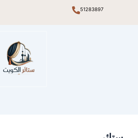
51283897
ستائر