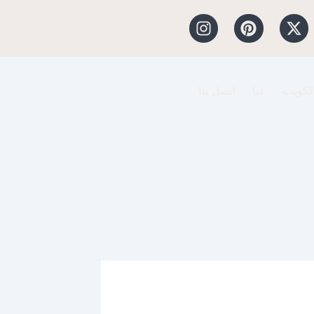
I
P
X
n
i
-
s
n
t
t
t
w
a
e
i
الكويت
عنا
اتصل بنا
g
r
t
r
e
t
a
s
e
m
t
r