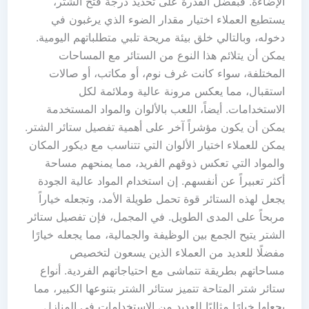
الإضاءة. فبفضل القدرة على تحديد درجة فتح الشتر،
يستطيع العملاء اختيار مقدار الضوء الذي يرغبون في
دخوله، وبالتالي خلق بيئة مريحة تلبي متطلباتهم اليومية.
يمكن أن يتلائم هذا النوع من الستائر مع المساحات
المختلفة، سواء كانت غرف نوم، أو مكاتب، أو صالات
استقبال، مما يعكس مرونة عالية وملائمة لكل
الاستخدامات. أيضاً، اللعب بالألوان والمواد المستخدمة
يمكن أن يكون مؤشراً آخر على أهمية تفصيل ستائر الشتر.
يمكن للعملاء اختيار الألوان التي تتناسب مع ديكور المكان
والمواد التي تعكس ذوقهم الفريد، مما يمنحهم مساحة
أكثر تعبيراً عن أنفسهم. إن استخدام المواد عالية الجودة
يجعل لهذه الستائر قوة تحمل طويلة الأمد، وتجعله خياراً
مربحاً على المدى الطويل. في المجمل، فإن تفصيل ستائر
الشتر يتيح الجمع بين الوظيفة والجمالية، مما يجعله خيارًا
مفضلًا للعديد من العملاء الذين يسعون لتخصيص
مساحاتهم بطريقة تتماشى مع احتياجاتهم الفردية. أنواع
ستائر شتر المتاحة تتميز ستائر الشتر بتنوعها الكبير، مما
يجعلها خيارًا مثاليًا للعديد من الاستخدامات في المنازل