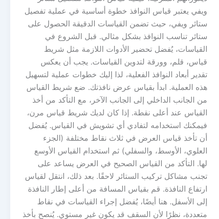
ويفي يعتبر قياس النوافذ خطوة أساسية في عملية تفصيل
ستائر ويفي، حيث تضمن القياسات الدقيقة الحصول على
ستائر تناسب النوافذ بشكل مثالي. قبل الشروع في
القياسات، يُفضل تحضير الأدوات اللازمة مثل شريط
قياس، قلم، وورقة لتدوين القياسات. يجب أن يعكس
تقدير أبعاد النوافذ الفعلية، لذا إليك خطوات عملية لتسهيل
هذه العملية. ابدأ بقياس عرض نافذتك. ضع شريط القياس
من الجانب الداخلي إلى الجانب الآخر، مع التأكد من أخذ
القياس عند أعلى نقطة. إذا كان لديك شريط قياس مرن،
فيمكنك استخدامه لتفادي أي تشويش في القياس. يُفضل
أن تأخذ قياس العرض في ثلاث نقاط مختلفة (الجزء
العلوي، الأوسط، والسفلي) ثم استخدام القياس الأوسع
لها. التأكد من القياس الصحيح في العرض يساعد على
تجنب مشاكل تركيب الستائر لاحقًا. بعد ذلك، انتقل لقياس
ارتفاع النافذة. قم بقياس المسافة من أعلى إطار النافذة
إلى الأسفل. هنا أيضًا، يُفضل إجراء القياسات في نقاط
متعددة، نظرًا لأن السقف قد يكون غير مستوي. يُنصح بأخذ