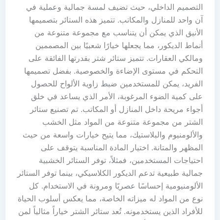
التصميم الداخلي، حيث تضيف لمسة جمالية وعملية في
آن واحد للمنازل والمكاتب. تتميز هذه الستائر بتصميمها
الأنيق الذي يمكن أن يتناسب مع مجموعة متنوعة من
أنماط الديكور، مما يجعلها خيارًا شعبيًا بين المصممين
ومالكي العقارات. تتميز ستائر شتر بقدرتها الفائقة على
التحكم في مستوى الإضاءة والخصوصية. بفضل تصميمها
الفريد، يمكن للمستخدمين ضبط زاوية الألواح للحصول
على كمية الضوء المرغوبة، الأمر الذي يساعد في خلق
أجواء مريحة داخل المنازل أو المكاتب. تم تصنيع ستائر
الشتر من مجموعة متنوعة من المواد مثل الخشب
والألومنيوم والبلاستيك، مما يتيح خيارات واسعة من حيث
المظهر والمتانة. اختيار المادة المناسبة يتوقف على
احتياجات المستخدمين، فمثلاً، توفر الستائر الخشبية
جمالية طبيعية تدعم الديكور الكلاسيكي، بينما توفر الستائر
الألومنيومية إحساسًا عصريًا ومرونة في الاستخدام. كل
نوع من المواد له ميزاته الخاصة، مما يعكس أسلوب الحياة
للأفراد الذين يستخدمونه. تُعد ستائر الشتر خياراً مثالياً لمن