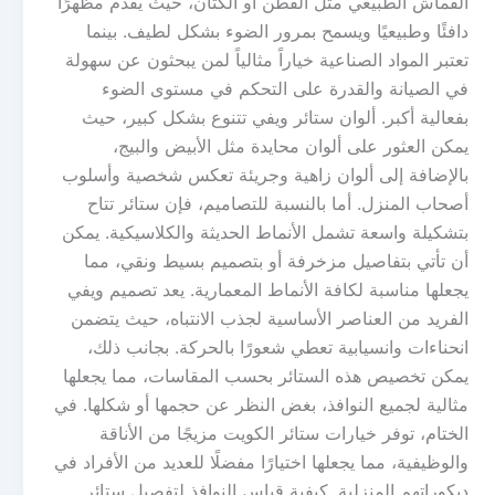
القماش الطبيعي مثل القطن أو الكتان، حيث يقدم مظهرًا
دافئًا وطبيعيًا ويسمح بمرور الضوء بشكل لطيف. بينما
تعتبر المواد الصناعية خياراً مثالياً لمن يبحثون عن سهولة
في الصيانة والقدرة على التحكم في مستوى الضوء
بفعالية أكبر. ألوان ستائر ويفي تتنوع بشكل كبير، حيث
يمكن العثور على ألوان محايدة مثل الأبيض والبيج،
بالإضافة إلى ألوان زاهية وجريئة تعكس شخصية وأسلوب
أصحاب المنزل. أما بالنسبة للتصاميم، فإن ستائر تتاح
بتشكيلة واسعة تشمل الأنماط الحديثة والكلاسيكية. يمكن
أن تأتي بتفاصيل مزخرفة أو بتصميم بسيط ونقي، مما
يجعلها مناسبة لكافة الأنماط المعمارية. يعد تصميم ويفي
الفريد من العناصر الأساسية لجذب الانتباه، حيث يتضمن
انحناءات وانسيابية تعطي شعورًا بالحركة. بجانب ذلك،
يمكن تخصيص هذه الستائر بحسب المقاسات، مما يجعلها
مثالية لجميع النوافذ، بغض النظر عن حجمها أو شكلها. في
الختام، توفر خيارات ستائر الكويت مزيجًا من الأناقة
والوظيفية، مما يجعلها اختيارًا مفضلًا للعديد من الأفراد في
ديكوراتهم المنزلية. كيفية قياس النوافذ لتفصيل ستائر