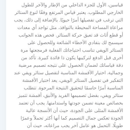
قياسين، الأول للجزء الداخلي من الإطار والآخر للطول
الخارجي المطلوب. يعتبر قياس المرتفع وفقًا لنوع الستائر
التي ترغب في تفصيلها أمرًا حيويًا. بالإضافة إلى ذلك، يجب
مراعاة المساحة المحيطة بالنوافذ، مثل تواجد أي معدات
أو قطع أثاث قد تعيق حركة الستائر. فحص هذه الجوانب
سيسمح لك بتفادي الأخطاء الشائعة وللحصول على
الستائر الويفي تناسب احتياجاتك الفعلية فرمجعتها مرة
أخرى قبل الدفع لتركيبها يكون ذا فائدة كبيرة. تأكد من
دقة قياساتك لضمان الحصول على نتيجه تصميم مرضية
وجمالية. اختيار الأقمشة المناسبة لتفصيل ستائر ويفي عند
التفكير في تفصيل الستائر الويفي، يعد اختيار الأقمشة
المناسبة أمرًا حاسمًا لتحقيق النتيجة المرجوة. تتطلب
ستائر ويفي، بفضل تصميمها الفريد والأنيق، أقمشة تتميز
بخصائص معينة تضمن جودتها واستدامتها. يجب أن تعتمد
الأقمشة المثلى على الجودة، حيث أن الأنسجة عالية
الجودة تعكس جمال التصميم كما أنها أكثر تحملاً وعمرًا
طويلًا. التحمل هو عامل آخر يجب مراعاته، حيث أن