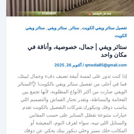
,
,
,
تفصيل ستائر ويفي الكويت
ستائر
ستائر ويفي
ستائر ويفي
الكويت
ستائر ويفي | جمال، خصوصية، وأناقة في
مكان واحد
qmedia85@gmail.com
/
أكتوبر 26, 2025
إذا كنت تدور على لمسة أنيقة تضيف دفء وجمال لبيتك،
فما في أحلى من تفصيل ستائر ويفي بالكويت! 👌الستائر
الويفي صارت من أكثر الأنواع المطلوبة، لأنها تجمع بين
الفخامة والبساطة، وتقدر تختار القماش والتصميم اللي
يناسب ذوقك وديكورك.شركات التفصيل بالكويت تقدم
خيارات متنوعة تفصّل الستاير على حسب المقاس
والستايل اللي تبيه، سواء لغرف النوم، المعيشة أو
المكاتب.خلك مميز وخلي ديكور بيتك يحكي عن ذوقك