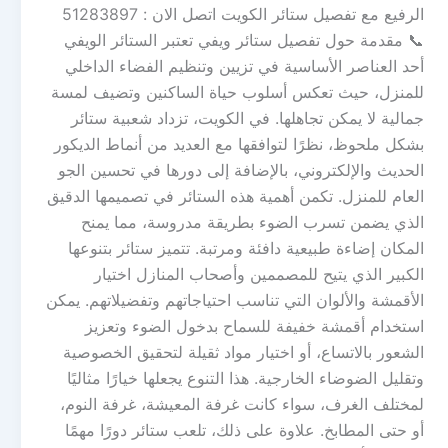
الرفيع مع تفصيل ستائر الكويت اتصل الان : 51283897
📞 مقدمة حول تفصيل ستائر ويفي تعتبر الستائر الويفي
أحد العناصر الأساسية في تزيين وتنظيم الفضاء الداخلي
للمنزل، حيث تعكس أسلوب حياة الساكنين وتضيف لمسة
جمالية لا يمكن تجاهلها. في الكويت، تزداد شعبية ستائر
بشكل ملحوظ، نظرًا لتوافقها مع العديد من أنماط الديكور
الحديث والإلكتروني، بالإضافة إلى دورها في تحسين الجو
العام للمنزل. تكمن أهمية هذه الستائر في تصميمها الدقيق
الذي يضمن تسرب الضوء بطريقة مدروسة، مما يمنح
المكان إضاءة طبيعية دافئة ومرتبة. تتميز ستائر بتنوعها
الكبير الذي يتيح للمصممين وأصحاب المنازل اختيار
الأقمشة والألوان التي تناسب احتياجاتهم وتفضيلاتهم. يمكن
استخدام أقمشة خفيفة للسماح بدخول الضوء وتعزيز
الشعور بالاتساع، أو اختيار مواد ثقيلة لتحقيق الخصوصية
وتقليل الضوضاء الخارجية. هذا التنوع يجعلها خيارًا مثاليًا
لمختلف الغرف، سواء كانت غرفة المعيشة، غرفة النوم،
أو حتى المطابخ. علاوة على ذلك، تلعب ستائر دورًا مهمًا