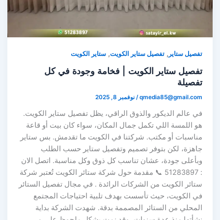
,
,
تفصيل ستاير
تفصيل ستاير الكويت
ستاير الكويت
تفصيل ستاير الكويت | فخامة وجودة في كل
تفصيلة
qmedia85@gmail.com
/
نوفمبر 8, 2025
في عالم الديكور والذوق الراقي، يظل تفصيل ستاير الكويت.
هو اللمسة اللي تكمل جمال المكان، سواء كان بيت أو قاعة
مناسبات أو مكتب. شركتنا في الكويت ما تقدمش. بس ستاير
جاهزة، لكن بتوفر تصميم وتفصيل ستاير حسب الطلب
وبأعلى جودة، عشان تناسب كل ذوق وكل مناسبة. اتصل الان
: 51283897 📞 مقدمة حول شركة ستائر الكويت تُعتبر شركة
ستائر الكويت من الشركات الرائدة . في مجال تفصيل الستائر
في الكويت، حيث تأسست بهدف تلبية احتياجات المجتمع
المحلي من الستائر المصممة بدقة. شهدت الشركة بداية
نشأتها منذ عدة سنوات، وقد نمت بشكل ملحوظ على مر