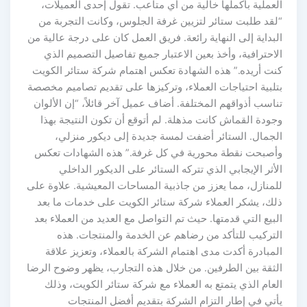
العملية بأكملها خالية من أي متاعب. تقول إحدى العميلات،
“لقد طلبت ستائر لتزيين غرفة الجلوس، وكانت التجربة من
البداية إلى النهاية رائعة. فريق العمل كان على درجة عالية من
الاحترافية، وأخذ بعين الاعتبار جميع تفاصيل التصميم الذي
كنت أريده.” هذه الشهادة تعكس اهتمام شركة ستائر الكويت
بتلبية احتياجات العملاء، وتركيزها على تقديم تصاميم مخصصة
تناسب أذواقهم المختلفة. أضاف عميل آخر قائلاً، “إن الألوان
وجودة القماش كانت مذهلة. لم أتوقع أن تكون النتيجة بهذا
الجمال. الستائر أضفت لمسة جديدة إلى ديكور منزلي،
وأصبحت نقطة محورية في كل غرفة.” هذه الشهادات تعكس
الأثر الإيجابي الذي تتركه الستائر على الديكور الداخلي
للمنازل، مما يعزز من جاذبية المساحات المعيشية. علاوة على
ذلك، يشكر العملاء شركة ستائر الكويت على خدمات ما بعد
البيع التي قدمتها. حيث تم التواصل مع العديد من العملاء بعد
التركيب للتأكد من رضاهم عن الخدمة والمنتجات. هذه
المبادرة أكدت مدى اهتمام الشركة بالعملاء، وتعزيز علاقة
الثقة بين الطرفين. من خلال هذه التجارب، يظهر وضوح الرضا
العام الذي يتمتع به العملاء مع شركة ستائر الكويت، وذلك
يأتي في إطار التزام الشركة بتقديم أفضل المنتجات