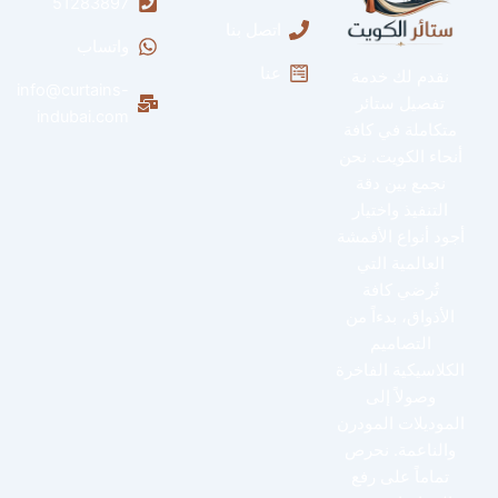
51283897
اتصل بنا
واتساب
عنا
نقدم لك خدمة
info@curtains-
تفصيل ستائر
indubai.com
متكاملة في كافة
أنحاء الكويت. نحن
نجمع بين دقة
التنفيذ واختيار
أجود أنواع الأقمشة
العالمية التي
تُرضي كافة
الأذواق، بدءاً من
التصاميم
الكلاسيكية الفاخرة
وصولاً إلى
الموديلات المودرن
والناعمة. نحرص
تماماً على رفع