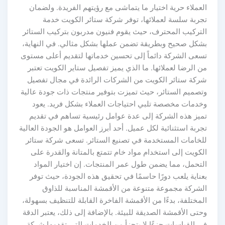
العملاء حرية اختيار ما يتماشى مع رؤيتهم الفريدة. ولضمان
تجربة سلسة لعملائها، توفر شركة ستائر الكويت خدمة
التركيب المحترف، حيث يقوم فنيون مدربون بتركيب الستائر
بشكل صحيح وبطريقة تضمن عملها بشكل مثالي. في النهاية،
تسعى الشركة دائماً إلى تحسين خدماتها لتقديم أعلى مستوى
من الرضا لعملائها. ما الذي يميز تفصيل ستاير الكويت تعتبر
شركة ستائر الكويت من الشركات الرائدة في مجال تفصيل
وتصميم الستائر، حيث تميزت بتوفير منتجات ذات جودة عالية
وخدمات مخصصة تلبي احتياجات العملاء بشكل فريد. يعود
تميز هذه الشركة إلى عدة عوامل رئيسية تساهم في تقديم
تجربة استثنائية لكل عميل. أحد أبرز العوامل هو الجودة العالية
للخامات المستخدمة في تصنيع الستائر. تسعى شركة ستائر
الكويت إلى استخدام مواد خام تتمتع بالمتانة والقدرة على
التحمل، مما يضمن طول عمر المنتجات. إن اختيار المواد
بعناية يلعب دورًا حاسمًا في تحقيق هذه الجودة، حيث توفر
الشركة مجموعة متنوعة من الأقمشة المناسبة للذاوق
المختلفة، بدءًا من الأقمشة الفاخرة القابلة للتنظيف بسهولة،
وحتى الأقمشة الصديقة للبيئة. بالإضافة إلى ذلك، يعتبر الدقة
في القياسات جزءًا لا يتجزأ من الخدمات التي تقدمها شركة