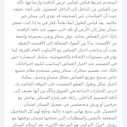
استخدم شريط قياس لقياس عرض النافذة وارتفاعها. تأكد
من القياس من الداخل إلى الداخل للحصول على أبعاد دقيقة،
حيث أن القياسات غير الصحيحة قد تؤدي إلى ستائر غير
ملائمة. يعد قياس الطول أيضًا هاماً، فكر في ما إذا كنت تفضل
ستائر تصل إلى الأرض أو تلك التي تنتهي عند حافة النافذة.
ثانيًا، اختَر القماش بعناية. توفر ستائر ويفي مجموعة واسعة
من الأقمشة، بدءًا من المواد الشفافة إلى الأقمشة الثقيلة.
يجب أن يتناسب اختيار القماش مع الأسلوب العام للغرفة كما
يؤثر في مستويات الإضاءة والخصوصية. يمكنك استشارة خبير
في التصميم عند اختيار القماش المناسب لتلبية احتياجاتك.
ثالثًا، حدد تصميم ستائرك. ستائر ويفي تستخدم نظام تجميع
خاص يسمح بتوزيع القماش بشكل متساوٍ وجميل. يمكنك
اختيار شكل وطول القطع المعتمدة على النوافذ الخاصة بك.
ادرس الخيارات المتاحة في السوق وتأكّد من أنها تضيف إلى
أناقة التصميم الداخلي. رابعًا، قم بإنتاج الستائر. تواصل مع
حرفيين أو ورش متخصصين في تفصيل الستائر لضمان
الحصول على منتج نهائي بجودة عالية. وضّح لهم كل التفاصيل
المتعلقة بالنقش والمتطلبات التي تحتاجها لضمان توافقها مع
رؤيتك. أخيرًا، التركيب هو المرحلة الأخيرة. بعد استلام الستائر