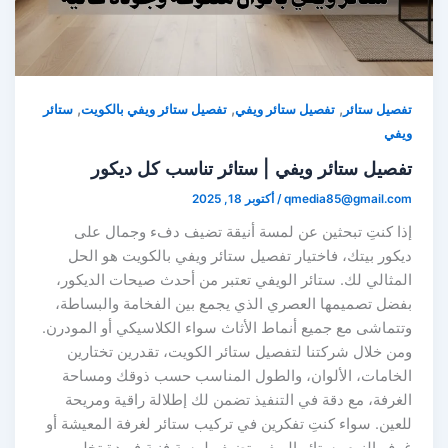
,
,
,
تفصيل ستائر
تفصيل ستائر ويفي
تفصيل ستائر ويفي بالكويت
ستائر
ويفي
تفصيل ستائر ويفي | ستائر تناسب كل ديكور
qmedia85@gmail.com
/
أكتوبر 18, 2025
إذا كنتِ تبحثين عن لمسة أنيقة تضيف دفء وجمال على
ديكور بيتك، فاختيار تفصيل ستائر ويفي بالكويت هو الحل
المثالي لك. ستائر الويفي تعتبر من أحدث صيحات الديكور،
بفضل تصميمها العصري الذي يجمع بين الفخامة والبساطة،
وتتماشى مع جميع أنماط الأثاث سواء الكلاسيكي أو المودرن.
ومن خلال شركتنا لتفصيل ستائر الكويت، تقدرين تختارين
الخامات، الألوان، والطول المناسب حسب ذوقك ومساحة
الغرفة، مع دقة في التنفيذ تضمن لك إطلالة راقية ومريحة
للعين. سواء كنتِ تفكرين في تركيب ستائر لغرفة المعيشة أو
غرف النوم، ستائر الويفي تضيف لمسة فنية فريدة تخلي