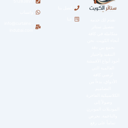
51283897
اتصل بنا
واتساب
عنا
نقدم لك خدمة
info@curtains-
تفصيل ستائر
indubai.com
متكاملة في كافة
أنحاء الكويت. نحن
نجمع بين دقة
التنفيذ واختيار
أجود أنواع الأقمشة
العالمية التي
تُرضي كافة
الأذواق، بدءاً من
التصاميم
الكلاسيكية الفاخرة
وصولاً إلى
الموديلات المودرن
والناعمة. نحرص
تماماً على رفع