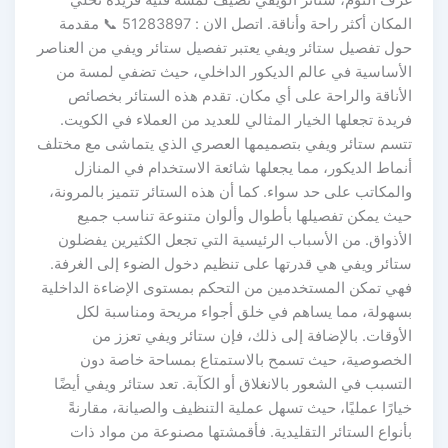
المكان أكثر راحة وأناقة. اتصل الان : 51283897 📞 مقدمة
حول تفصيل ستائر ويفي يعتبر تفصيل ستائر ويفي من العناصر
الأساسية في عالم الديكور الداخلي، حيث تضفي لمسة من
الأناقة والراحة على أي مكان. تقدم هذه الستائر بخصائص
فريدة تجعلها الخيار المثالي للعديد من العملاء في الكويت.
تتسم ستائر ويفي بتصميمها العصري الذي يتماشى مع مختلف
أنماط الديكور، مما يجعلها شائعة الاستخدام في المنازل
والمكاتب على حد سواء. كما أن هذه الستائر تتميز بالمرونة،
حيث يمكن تفصيلها بأطوال وألوان متنوعة تناسب جميع
الأذواق. من الأسباب الرئيسية التي تجعل الكثيرين يفضلون
ستائر ويفي هي قدرتها على تنظيم دخول الضوء إلى الغرفة.
فهي تمكن المستخدمين من التحكم بمستوى الإضاءة الداخلية
بسهولة، مما يساهم في خلق أجواء مريحة ومناسبة لكل
الأوقات. بالإضافة إلى ذلك، فإن ستائر ويفي تعزز من
الخصوصية، حيث تسمح بالاستمتاع بمساحة خاصة دون
التسبب في الشعور بالانغلاق أو الكآبة. تعد ستائر ويفي أيضًا
خيارًا عمليًا، حيث تسهل عملية التنظيف والصيانة، مقارنةً
بأنواع الستائر التقليدية. فأقمشتها مصنوعة من مواد ذات