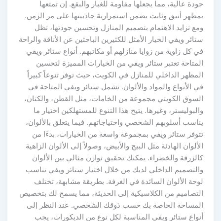
جودة عالية، مما يجعلها مقاومة للغبار والبقع. إن تمتعها
بمظهر أنيق وثابت يضمن استمرارية جاذبيتها على مر الزمن.
ومع تزايد الاهتمام بتصميم المنازل وتحسين جودتها، تظل
ستائر ويفي الخيار الأمثل للكثيرين الباحثين عن الأناقة والراحة
في كل زاوية من زوايا منازلهم أو مكاتبهم. أنواع ستائر ويفي
المتاحة تعتبر ستائر ويفي من الخيارات المميزة لتحسين
المظهر الداخلي للمنازل في الكويت، حيث توفر تنوعاً كبيراً
في الأنواع والمواد والألوان. تشمل ستائر ويفي المتاحة في
السوق الكويتي مجموعة من الخامات، مثل القطن، والكتان،
والبوليستر، وغيرها. يتيح هذا التنوع للمستهلكين اختيار ما
يناسب أسلوبهم الشخصي واحتياجاتهم. فيما يتعلق بالألوان،
تتوفر ستائر ويفي بمجموعة واسعة من الخيارات، بدءًا من
الألوان الهادئة مثل البيج والأبيض، وصولاً إلى الألوان الزاهية
كالزرقة والخضراء. يمكنك تحقيق توازن مثالي بين الألوان
والتصميم الداخلي لديك من خلال اختيار ستائر ويفي تناسب
لوحة الألوان السائدة في الغرفة. بطريقة مشابهة، تختلف
التصاميم من الكلاسيكية إلى الحديثة، مما يسمح لك بتخصيص
المساحة الخاصة بك حسب ذوقك الشخصي. عند النظر إلى
أنواع ستائر ويفي المناسبة لكل نوع من الديكورات، يجب