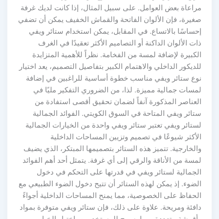
مراعاة بعض العوامل. على سبيل المثال، إذا كانت لديك غرفة
صغيرة، فإن الألوان الفاتحة والقماش الخفيف يمكن أن تضفي
إحساسًا بالاتساع. في المقابل، يمكن استخدام ستائر ويفي
ذات الألوان الداكنة أو التصاميم الأكثر تعقيدًا في الغرف
الكبيرة لإضافة لمسة من الفخامة. نظراً للأهمية المتزايدة
للديكور الداخلي والاهتمام الكبير بتفاصيل التصميم، يعد اختيار
نوع ستائر ويفي مناسب خطوة أساسية للراغبين في إضافة
لمسات جمالية مميزة. لذا، من الضروري التفكير مليًا في
العناصر المذكورة آنفاً لضمان تحقيق أقصى استفادة من
ستائر ويفي المتاحة في السوق الكويتي. الفوائد الجمالية
لستائر ويفي تعتبر ستائر ويفي واحدة من الخيارات الجمالية
الأكثر شيوعًا في تصميم وتزيين المساحات الداخلية
والخارجية. تتميز هذه الستائر بتصميمها المبتكر، الذي يضيف
لمسة من الأناقة والرقي إلى أي غرفة. يتمثل أحد أهم الفوائد
الجمالية لستائر ويفي في قدرتها على التحكم في دخول
الضوء. إذ يمكن لهذه الستائر أن تتيح دخول الضوء الطبيعي مع
الحفاظ على الخصوصية، مما يمنح المساحات الداخلية أجواءً
دافئة ومريحة. علاوة على ذلك، فإن ستائر ويفي متوفرة بمواد
وأقمشة متعددة، مما يسمح للمستخدمين باختيار الخيار