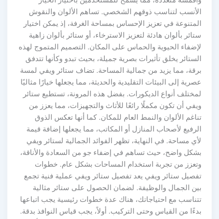
الأنسب لتناسب ذوقهم الشخصي. تساهم الألوان والنقوش
المتنوعة في تعزيز الإحساس بمساحة الغرفة، إذ يمكن اختيار
ستائر بألوان هادئة لتعزيز الاسترخاء، أو ستائر بألوان زاهية
لإضفاء الحيوية والحماس على المكان. التصميم المتموج لهذه
الستائر يخلق تأثيرات بصرية جميلة، بحيث تبدو وكأنها تتدفق
برقة، مما يزيد من جمالية المساحة. تضاف ستائر ويفي لمسة
عصرية إلى البيئات التقليدية والحديثة، مما يجعلها خيارًا مثاليًا
لمختلف أنواع الديكورات. بفضل هذه المرونة، تستطيع ستائر
ويفي أن تكون مكملًا رائعًا للأثاث والتجهيزات، مما يعزز من
تناغم الألوان والنمط العام للمكان. كما أنها تعكس الذوق
الرفيع لأصحاب المنازل أو المكاتب، مما يجعلها إضافة قيمة
لأي مساحة. في النهاية، تظهر الفوائد الجمالية لستائر ويفي
بشكل واضح، حيث تساهم في إضفاء جو من السعادة والأناقة،
وتعزز من تجربة استخدام المساحات بشكل عام. خطوات
تفصيل ستائر ويفي يعد تفصيل ستائر ويفي عملية فنية تجمع
بين الجمال والوظيفة. لضمان الحصول على ستائر مثالية
تتناسب مع احتياجاتك، هناك عدة خطوات رئيسية يجب اتباعها
بدءًا من القياس وحتى التركيب. أولاً، يجب قياس النوافذ بدقة.