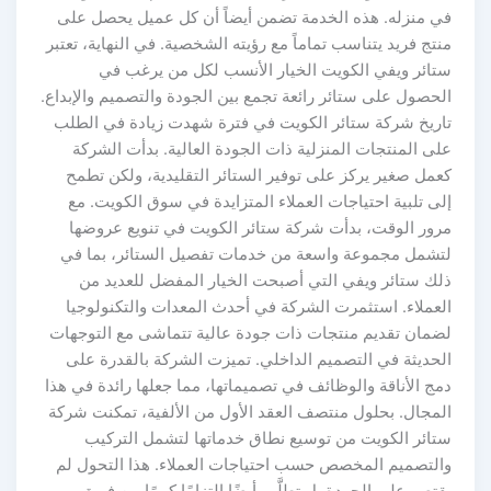
في منزله. هذه الخدمة تضمن أيضاً أن كل عميل يحصل على
منتج فريد يتناسب تماماً مع رؤيته الشخصية. في النهاية، تعتبر
ستائر ويفي الكويت الخيار الأنسب لكل من يرغب في
الحصول على ستائر رائعة تجمع بين الجودة والتصميم والإبداع.
تاريخ شركة ستائر الكويت في فترة شهدت زيادة في الطلب
على المنتجات المنزلية ذات الجودة العالية. بدأت الشركة
كعمل صغير يركز على توفير الستائر التقليدية، ولكن تطمح
إلى تلبية احتياجات العملاء المتزايدة في سوق الكويت. مع
مرور الوقت، بدأت شركة ستائر الكويت في تنويع عروضها
لتشمل مجموعة واسعة من خدمات تفصيل الستائر، بما في
ذلك ستائر ويفي التي أصبحت الخيار المفضل للعديد من
العملاء. استثمرت الشركة في أحدث المعدات والتكنولوجيا
لضمان تقديم منتجات ذات جودة عالية تتماشى مع التوجهات
الحديثة في التصميم الداخلي. تميزت الشركة بالقدرة على
دمج الأناقة والوظائف في تصميماتها، مما جعلها رائدة في هذا
المجال. بحلول منتصف العقد الأول من الألفية، تمكنت شركة
ستائر الكويت من توسيع نطاق خدماتها لتشمل التركيب
والتصميم المخصص حسب احتياجات العملاء. هذا التحول لم
يقتصر على الجودة بل تطلَّب أيضًا التزامًا كبيرًا من فريق