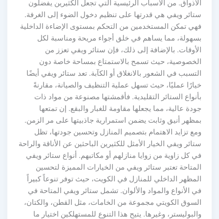
الأذواق. من الأسباب الرئيسية التي تجعل الكثيرين يفضلون
ستائر ويفي هي قدرتها على تنظيم دخول الضوء إلى الغرفة.
فهي تمكن المستخدمين من التحكم بمستوى الإضاءة الداخلية
بسهولة، مما يساهم في خلق أجواء مريحة ومناسبة لكل
الأوقات. بالإضافة إلى ذلك، فإن ستائر ويفي تعزز من
الخصوصية، حيث تسمح بالاستمتاع بمساحة خاصة دون
التسبب في الشعور بالانغلاق أو الكآبة. تعد ستائر ويفي أيضًا
خيارًا عمليًا، حيث تسهل عملية التنظيف والصيانة، مقارنةً
بأنواع الستائر التقليدية. فأقمشتها مصنوعة من مواد ذات
جودة عالية، مما يجعلها مقاومة للغبار والبقع. إن تمتعها
بمظهر أنيق وثابت يضمن استمرارية جاذبيتها على مر الزمن.
ومع تزايد الاهتمام بتصميم المنازل وتحسين جودتها، تظل
ستائر ويفي الخيار الأمثل للكثيرين الباحثين عن الأناقة والراحة
في كل زاوية من زوايا منازلهم أو مكاتبهم. أنواع ستائر ويفي
المتاحة تعتبر ستائر ويفي من الخيارات المميزة لتحسين
المظهر الداخلي للمنازل في الكويت، حيث توفر تنوعاً كبيراً
في الأنواع والمواد والألوان. تشمل ستائر ويفي المتاحة في
السوق الكويتي مجموعة من الخامات، مثل القطن، والكتان،
والبوليستر، وغيرها. يتيح هذا التنوع للمستهلكين اختيار ما