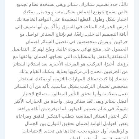
ثالثًا، حدد تصميم ستائرك. ستائر ويفي تستخدم نظام تجميع
خاص يسمح بتوزيع القماش بشكل متساوٍ وجميل. يمكنك
اختيار شكل وطول القطع المعتمدة على النوافذ الخاصة بك.
ادرس الخيارات المتاحة في السوق وتأكّد من أنها تضيف إلى
أناقة التصميم الداخلي. رابعًا، قم بإنتاج الستائر. تواصل مع
حرفيين أو ورش متخصصين في تفصيل الستائر لضمان
الحصول على منتج نهائي بجودة عالية. وضّح لهم كل التفاصيل
المتعلقة بالنقش والمتطلبات التي تحتاجها لضمان توافقها مع
رؤيتك. أخيرًا، التركيب هو المرحلة الأخيرة. بعد استلام الستائر
من الحرفيين، تحتاج إلى تركيبها بعناية. يمكنك القيام بذلك
بنفسك إذا كنت تمتلك المهارات اللازمة، أو يمكنك استئجار
متخصص لضمان التركيب بشكل مناسب. تأكد من أن الستائر
تعمل بسلاسة وأنها تحقق التأثير المطلوب. نصائح لاختيار
أفضل ستائر ويفي تُعد ستائر ويفي واحدة من الخيارات الأكثر
شيوعًا في عالم تصميم الديكور، لما توفره من أناقة وراحة.
لكن اختيار الستائر المناسبة يتطلب التفكير الدقيق ومراعاة
بعض العوامل الهامة لضمان تحقيق التوازن بين الجمال
والوظيفة. أول خطوة يجب اتخاذها هي تحديد الاحتياجات
الشخصية. يجب أن تقيم الفوائد