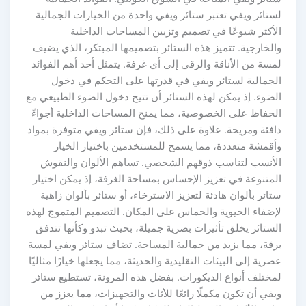
لستائر ويفي تعتبر ستائر ويفي واحدة من الخيارات الجمالية
الأكثر شيوعًا في تصميم وتزيين المساحات الداخلية
والخارجية. تتميز هذه الستائر بتصميمها المبتكر، الذي يضيف
لمسة من الأناقة والرقي إلى أي غرفة. يتمثل أحد أهم الفوائد
الجمالية لستائر ويفي في قدرتها على التحكم في دخول
الضوء. إذ يمكن لهذه الستائر أن تتيح دخول الضوء الطبيعي مع
الحفاظ على الخصوصية، مما يمنح المساحات الداخلية أجواءً
دافئة ومريحة. علاوة على ذلك، فإن ستائر ويفي متوفرة بمواد
وأقمشة متعددة، مما يسمح للمستخدمين باختيار الخيار
الأنسب لتناسب ذوقهم الشخصي. تساهم الألوان والنقوش
المتنوعة في تعزيز الإحساس بمساحة الغرفة، إذ يمكن اختيار
ستائر بألوان هادئة لتعزيز الاسترخاء، أو ستائر بألوان زاهية
لإضفاء الحيوية والحماس على المكان. التصميم المتموج لهذه
الستائر يخلق تأثيرات بصرية جميلة، بحيث تبدو وكأنها تتدفق
برقة، مما يزيد من جمالية المساحة. تضاف ستائر ويفي لمسة
عصرية إلى البيئات التقليدية والحديثة، مما يجعلها خيارًا مثاليًا
لمختلف أنواع الديكورات. بفضل هذه المرونة، تستطيع ستائر
ويفي أن تكون مكملًا رائعًا للأثاث والتجهيزات، مما يعزز من