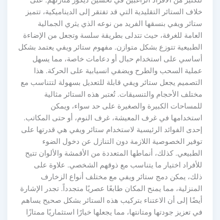
خلاف الستائر التقليدية التي قد تفتقر إلى الديناميكية، تتميز
ستائر ويفي بنسقها الفريد من نوعه الذي يثري الجمالية
العامة للغرفة، حيث تتدلى بطريقة سلسة وتجعل من الإضاءة
الطبيعية تتوزع بشكل متوازن. مفهوم ستائر ويفي يعتمد بشكل
أساسي على استخدام حبال أو دعامات خاصة، مما يسهل
عملية السحب والطرح ويضفي انسيابية على الحركة. هذا
التصميم يجعل ستائر ويفي قابلة للتعديل بسهولة لتتناسب مع
مختلف الأحجام والتنسيقات. تُعتبر هذه الستائر مثالية
للمساحات الكبيرة والصغيرة على حد سواء، ويمكن
استخدامها في غرف المعيشة، غرف النوم، أو حتى المكاتب.
إحدى الفوائد الرئيسية لاستخدام ستائر ويفي هي قدرتها على
توفير الخصوصية اللازمة دون التنازل عن دخول الضوء
الطبيعي. كذلك، أنماطها المتعددة من الأقمشة والألوان تتيح
للأفراد اختيار ما يتناسب مع ذوقهم الشخصي. علاوة على
ذلك، يمكن دمج ستائر ويفي مع مختلف أنواع الزخارف
المنزلية، مما يمنح المكان طابعًا عصريًا متجدداً. تجدر الإشارة
أيضًا إلى أن الاعتناء بتركيب هذه الستائر بشكل صحيح يساهم
في تعزيز جودتها ومتانتها، مما يجعلها خيارًا استثماريًا ممتازًا