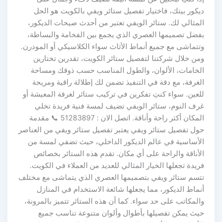
ديكور بيتك، فاختيار تفصيل ستائر ويفي بالكويت هو الحل
المثالي لك. ستائر الويفي تعتبر من أحدث صيحات الديكور،
بفضل تصميمها العصري الذي يجمع بين الفخامة والبساطة،
وتتماشى مع جميع أنماط الأثاث سواء الكلاسيكي أو المودرن.
ومن خلال شركتنا لتفصيل ستائر الكويت، تقدرين تختارين
الخامات، الألوان، والطول المناسب حسب ذوقك ومساحة
الغرفة، مع دقة في التنفيذ تضمن لك إطلالة راقية ومريحة
للعين. سواء كنتِ تفكرين في تركيب ستائر لغرفة المعيشة أو
غرف النوم، ستائر الويفي تضيف لمسة فنية فريدة تخلي
المكان أكثر راحة وأناقة. اتصل الان : 51283897 📞 مقدمة
حول تفصيل ستائر ويفي يعتبر تفصيل ستائر ويفي من العناصر
الأساسية في عالم الديكور الداخلي، حيث تضفي لمسة من
الأناقة والراحة على أي مكان. تقدم هذه الستائر بخصائص
فريدة تجعلها الخيار المثالي للعديد من العملاء في الكويت.
تتسم ستائر ويفي بتصميمها العصري الذي يتماشى مع مختلف
أنماط الديكور، مما يجعلها شائعة الاستخدام في المنازل
والمكاتب على حد سواء. كما أن هذه الستائر تتميز بالمرونة،
حيث يمكن تفصيلها بأطوال وألوان متنوعة تناسب جميع