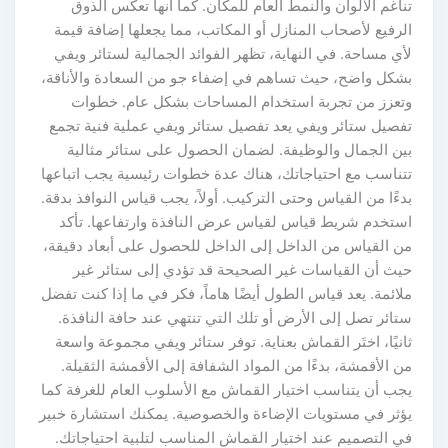
تناغم الألوان والنمط العام للمكان. كما أنها تعكس الذوق
الرفيع لأصحاب المنازل أو المكاتب، مما يجعلها إضافة قيمة
لأي مساحة. في النهاية، تظهر الفوائد الجمالية لستائر ويفي
بشكل واضح، حيث تساهم في إضفاء جو من السعادة والأناقة،
وتعزز من تجربة استخدام المساحات بشكل عام. خطوات
تفصيل ستائر ويفي يعد تفصيل ستائر ويفي عملية فنية تجمع
بين الجمال والوظيفة. لضمان الحصول على ستائر مثالية
تتناسب مع احتياجاتك، هناك عدة خطوات رئيسية يجب اتباعها
بدءًا من القياس وحتى التركيب. أولاً، يجب قياس النوافذ بدقة.
استخدم شريط قياس لقياس عرض النافذة وارتفاعها. تأكد
من القياس من الداخل إلى الداخل للحصول على أبعاد دقيقة،
حيث أن القياسات غير الصحيحة قد تؤدي إلى ستائر غير
ملائمة. يعد قياس الطول أيضًا هاماً، فكر في ما إذا كنت تفضل
ستائر تصل إلى الأرض أو تلك التي تنتهي عند حافة النافذة.
ثانيًا، اختَر القماش بعناية. توفر ستائر ويفي مجموعة واسعة
من الأقمشة، بدءًا من المواد الشفافة إلى الأقمشة الثقيلة.
يجب أن يتناسب اختيار القماش مع الأسلوب العام للغرفة كما
يؤثر في مستويات الإضاءة والخصوصية. يمكنك استشارة خبير
في التصميم عند اختيار القماش المناسب لتلبية احتياجاتك.