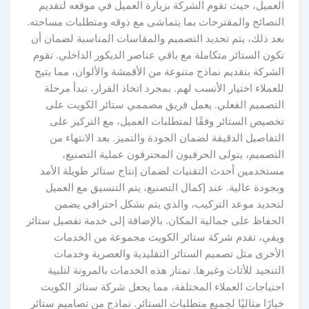
العميل، حيث تقوم الشركة بزيارة العميل في موقعه لتقديم
النصائح والمقترحات بما يتماشى مع ذوقه ومتطلبات مساحته.
بعد ذلك، يتم تحديد التصميم والمقاسات المناسبة لضمان أن
تكون الستائر متكاملة مع باقي عناصر الديكور الداخلي. تقوم
الشركة بتقديم نماذج متنوعة من الأقمشة والألوان، مما يتيح
للعملاء اختيار الأنسب لهم. بمجرد اتخاذ القرار، تبدأ مرحلة
التصميم الفعلي. يعمل فريق مصممي ستائر الكويت على
تخصيص الستائر وفقًا لمتطلبات العميل، مع التركيز على
التفاصيل الدقيقة لضمان الجودة والتميز. بعد الانتهاء من
التصميم، يتولى الحرفيون المحترفون عملية التصنيع،
مستخدمين أحدث التقنيات لضمان إنتاج ستائر طويلة الأمد
وبجودة عالية. عند إكمال التصنيع، يتم التنسيق مع العميل
لتحديد موعد التركيب، والذي يتم بشكل احترافي يضمن
الحفاظ على جمالية المكان. بالإضافة إلى خدمة تفصيل ستائر
ويفي، تقدم شركة ستائر الكويت مجموعة من الخدمات
الأخرى مثل تصميم الستائر التقليدية والعصرية وخدمات
التنجيد للأثاث وغيرها. تمتاز هذه الخدمات بالمرونة لتلبية
احتياجات العملاء المختلفة، مما يجعل شركة ستائر الكويت
خيارًا مثاليًا لجميع متطلبات الستائر. نماذج من تصاميم ستائر