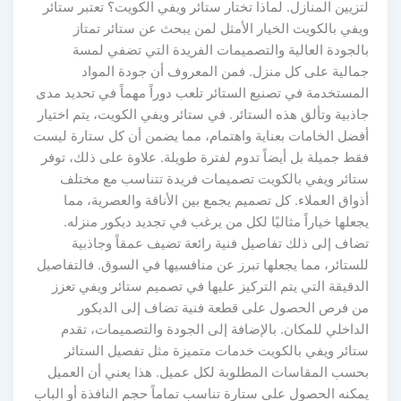
لتزيين المنازل. لماذا تختار ستائر ويفي الكويت؟ تعتبر ستائر
ويفي بالكويت الخيار الأمثل لمن يبحث عن ستائر تمتاز
بالجودة العالية والتصميمات الفريدة التي تضفي لمسة
جمالية على كل منزل. فمن المعروف أن جودة المواد
المستخدمة في تصنيع الستائر تلعب دوراً مهماً في تحديد مدى
جاذبية وتألق هذه الستائر. في ستائر ويفي الكويت، يتم اختيار
أفضل الخامات بعناية واهتمام، مما يضمن أن كل ستارة ليست
فقط جميلة بل أيضاً تدوم لفترة طويلة. علاوة على ذلك، توفر
ستائر ويفي بالكويت تصميمات فريدة تتناسب مع مختلف
أذواق العملاء. كل تصميم يجمع بين الأناقة والعصرية، مما
يجعلها خياراً مثاليًا لكل من يرغب في تجديد ديكور منزله.
تضاف إلى ذلك تفاصيل فنية رائعة تضيف عمقاً وجاذبية
للستائر، مما يجعلها تبرز عن منافسيها في السوق. فالتفاصيل
الدقيقة التي يتم التركيز عليها في تصميم ستائر ويفي تعزز
من فرص الحصول على قطعة فنية تضاف إلى الديكور
الداخلي للمكان. بالإضافة إلى الجودة والتصميمات، تقدم
ستائر ويفي بالكويت خدمات متميزة مثل تفصيل الستائر
بحسب المقاسات المطلوبة لكل عميل. هذا يعني أن العميل
يمكنه الحصول على ستارة تناسب تماماً حجم النافذة أو الباب