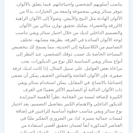
يناسب أسلوبهم الشخصي واحتياجاتهم. فيما يتعلق بالألوان،
تتوفر ستائر ويفي بمجموعة واسعة من الخيارات، بدءًا من
الألوان الهادئة مثل البيج والأبيض، وصولاً إلى الألوان الزاهية
كالزرقة والخضراء. يمكنك تحقيق توازن مثالي بين الألوان
والتصميم الداخلي لديك من خلال اختيار ستائر ويفي تناسب
لوحة الألوان السائدة في الغرفة. بطريقة مشابهة، تختلف
التصاميم من الكلاسيكية إلى الحديثة، مما يسمح لك بتخصيص
المساحة الخاصة بك حسب ذوقك الشخصي. عند النظر إلى
أنواع ستائر ويفي المناسبة لكل نوع من الديكورات، يجب
مراعاة بعض العوامل. على سبيل المثال، إذا كانت لديك غرفة
صغيرة، فإن الألوان الفاتحة والقماش الخفيف يمكن أن تضفي
إحساسًا بالاتساع. في المقابل، يمكن استخدام ستائر ويفي
ذات الألوان الداكنة أو التصاميم الأكثر تعقيدًا في الغرف
الكبيرة لإضافة لمسة من الفخامة. نظراً للأهمية المتزايدة
للديكور الداخلي والاهتمام الكبير بتفاصيل التصميم، يعد اختيار
نوع ستائر ويفي مناسب خطوة أساسية للراغبين في إضافة
لمسات جمالية مميزة. لذا، من الضروري التفكير مليًا في
العناصر المذكورة آنفاً لضمان تحقيق أقصى استفادة من
ستائر ويفي المتاحة في السوق الكويتي. الفوائد الجمالية