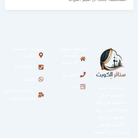
خريطة الموقع
معلومات الاتصال
الصفحة
الكويت
الرئيسية
51283897
اتصل بنا
واتساب
عنا
نقدم لك خدمة
info@curtains-
تفصيل ستائر
indubai.com
متكاملة في كافة
أنحاء الكويت. نحن
نجمع بين دقة
التنفيذ واختيار
أجود أنواع الأقمشة