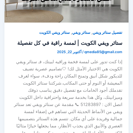
,
,
تفصيل ستائر ويفي
ستائر ويفي
ستائر ويفي الكويت
ستائر ويفي الكويت | لمسة راقية في كل تفصيلة
qmedia85@gmail.com
/
أكتوبر 22, 2025
إذا كنت تدور على لمسة فخمة وراقيه لبيتك، فـ ستائر ويفي
الكويت هي الاختيار الأمثل لك! 🤍تصاميم عصرية تضيف
للديكور شكل أنيق وتمنح المكان راحة ودفء، سواء لغرف
المعيشة أو النوم أو حتى المكاتب.شركتنا ستائر الكويت
تقدملك أجود الخامات مع تفصيل دقيق يناسب ذوقك
وميزانيتك، وكل هذا بخدمة سريعة واحترافية داخل الكويت
اتصل الان : 51283897 📞 مقدمة عن ستائر ويفي تعد ستائر
ويفي من الأنماط الحديثة التي تساهم في إضفاء لمسة
جمالية وفريدة على أي مكان. تتسم هذه الستائر بتصميمها
العصري والأنيق الذي يجذب الأنظار، مما يجعلها خيارًا مثاليًا
للكثير من الأفراد الراغبين في تحسين ديكور منازلهم. على