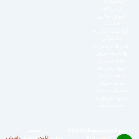
العالمية التي
تُرضي كافة
الأذواق، بدءاً من
التصاميم
الكلاسيكية الفاخرة
وصولاً إلى
الموديلات المودرن
والناعمة. نحرص
تماماً على رفع
المقاسات بدقة
متناهية لضمان
ملاءمة الستائر
لتفاصيل مساحتك
وجعلها تبدو كلوحة
فنية متناغمة
جميع الحقوق محفوظة © 2026
تصميم
لتفصيل ستائر
وتطوير
ايليت
للتواصل
واتساب