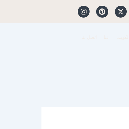
I
P
X
n
i
-
s
n
t
t
t
w
a
e
i
الكويت
عنا
اتصل بنا
g
r
t
r
e
t
a
s
e
m
t
r