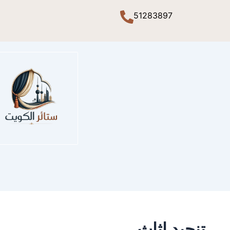
51283897
تنجيد اثاث