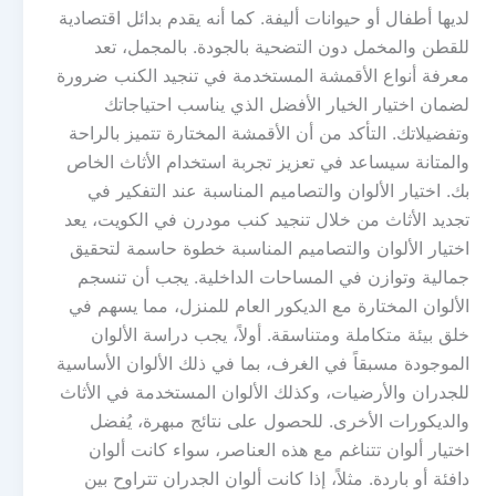
لديها أطفال أو حيوانات أليفة. كما أنه يقدم بدائل اقتصادية
للقطن والمخمل دون التضحية بالجودة. بالمجمل، تعد
معرفة أنواع الأقمشة المستخدمة في تنجيد الكنب ضرورة
لضمان اختيار الخيار الأفضل الذي يناسب احتياجاتك
وتفضيلاتك. التأكد من أن الأقمشة المختارة تتميز بالراحة
والمتانة سيساعد في تعزيز تجربة استخدام الأثاث الخاص
بك. اختيار الألوان والتصاميم المناسبة عند التفكير في
تجديد الأثاث من خلال تنجيد كنب مودرن في الكويت، يعد
اختيار الألوان والتصاميم المناسبة خطوة حاسمة لتحقيق
جمالية وتوازن في المساحات الداخلية. يجب أن تنسجم
الألوان المختارة مع الديكور العام للمنزل، مما يسهم في
خلق بيئة متكاملة ومتناسقة. أولاً، يجب دراسة الألوان
الموجودة مسبقاً في الغرف، بما في ذلك الألوان الأساسية
للجدران والأرضيات، وكذلك الألوان المستخدمة في الأثاث
والديكورات الأخرى. للحصول على نتائج مبهرة، يُفضل
اختيار ألوان تتناغم مع هذه العناصر، سواء كانت ألوان
دافئة أو باردة. مثلاً، إذا كانت ألوان الجدران تتراوح بين