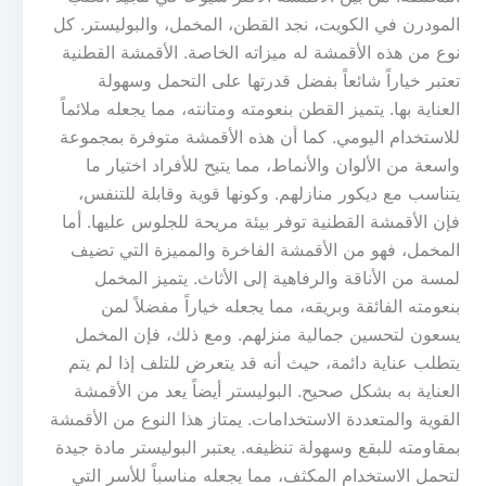
المودرن في الكويت، نجد القطن، المخمل، والبوليستر. كل
نوع من هذه الأقمشة له ميزاته الخاصة. الأقمشة القطنية
تعتبر خياراً شائعاً بفضل قدرتها على التحمل وسهولة
العناية بها. يتميز القطن بنعومته ومتانته، مما يجعله ملائماً
للاستخدام اليومي. كما أن هذه الأقمشة متوفرة بمجموعة
واسعة من الألوان والأنماط، مما يتيح للأفراد اختيار ما
يتناسب مع ديكور منازلهم. وكونها قوية وقابلة للتنفس،
فإن الأقمشة القطنية توفر بيئة مريحة للجلوس عليها. أما
المخمل، فهو من الأقمشة الفاخرة والمميزة التي تضيف
لمسة من الأناقة والرفاهية إلى الأثاث. يتميز المخمل
بنعومته الفائقة وبريقه، مما يجعله خياراً مفضلاً لمن
يسعون لتحسين جمالية منزلهم. ومع ذلك، فإن المخمل
يتطلب عناية دائمة، حيث أنه قد يتعرض للتلف إذا لم يتم
العناية به بشكل صحيح. البوليستر أيضاً يعد من الأقمشة
القوية والمتعددة الاستخدامات. يمتاز هذا النوع من الأقمشة
بمقاومته للبقع وسهولة تنظيفه. يعتبر البوليستر مادة جيدة
لتحمل الاستخدام المكثف، مما يجعله مناسباً للأسر التي