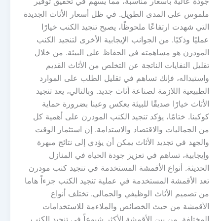
جودة عالية بأسعار مناسبة، مما يسهم في تحقيق توفير
ملموس على المدى الطويل. في ظل أسعار الأثاث الجديدة
التي شهدت ارتفاعًا ملحوظًا، يصبح تنجيد الكنب خيارًا
عمليًا وذكيًا. من الجوانب الإيجابية الأخرى لتنجيد الكنب
المودرن هو مساهمته في الحفاظ على البيئة. من خلال
تقليل النفايات الناتجة عن التخلص من الأثاث القديم
واستبداله، فإنك تساهم في تقليل الطلب على الموارد
الطبيعية اللازمة لصناعة أثاث جديد. وبالتالي، يعد تنجيد
الأثاث خيارًا صديقًا للبيئة يعكس وعينا بضرورة حماية
كوكبنا. ختامًا، يؤكد تنجيد الكنب المودرن على أهمية كل
من الجماليات والاقتصاد والاستدامة. إن استثمار الوقت
والجهد في تجديد الأثاث يمكن أن يؤدي إلى نتائج مبهرة
وإيجابية، تساهم في تعزيز جودة الحياة في المنازل
الحديثة. أنواع الأقمشة المستخدمة في تنجيد كنب مودرن
تعد الأقمشة المستخدمة في عملية تنجيد الكنب جزءاً هاما
من تصميم الأثاث الوظيفي والجمالي. تختلف أنواع
الأقمشة من حيث الخصائص والملاءمة للاستخدامات
المختلفة. من بين الأقمشة الأكثر شيوعاً في تنجيد الكنب