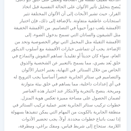
يُنصح بتحليل تأثير الألوان على الحالة النفسية قبل اتخاذ
القرار، حيث تشير الأبحاث إلى أن الألوان المختلفة تثير
استجابات عاطفية متفاوتة. بالإضافة إلى ذلك، فإن اختيار
الأقمشة يلعب دوراً حيوياً في التصاميم. من الأقمشة الخفيفة
مثل الشيفون والساتان التي تسمح بدخول الضوء، إلى
الأقمشة الثقيلة مثل المخمل التي توفر الخصوصية وتحد من
الإضاءة. يجب أن تتماشى خيارات الأقمشة مع أسلوب الديكور
العام، سواء كان حديثاً أو تقليدياً. تساهم النقوش والنماذج في
خلق بُعد بصري، مما يسمح بالتعبير عن الشخصية والذوق
الخاص من خلال الستائر. في النهاية، يعتبر اختيار الألوان
والتصاميم في ستائر الجابرية عنصراً أساسياً يجب الترويج له
في أي إعدادات داخلية، مما يساهم في خلق بيئة متوازنة
ومريحة. ينصح بالتجربة والابتكار عند اختيار هذه العناصر
لضمان الحصول على مساحة مميزة تعكس هوية المنزل.
خطوات تركيب ستائر الجابرية تعتبر عملية تركيب الستائر في
منطقة الجابرية بالكويت من المهام التي يمكن تنفيذها بسهولة
إذا تمت باتباع خطوات محددة. أولاً، يجب تحضير الأدوات
اللازمة. ستحاج إلى شريط قياس، ومفك براغي، ومطرقة،