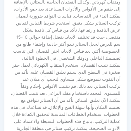
ومثقاب كهربائي، وكذلك القضبان الخاصة بالستائر، بالإضافة
إلى طقم من الأقواس والأدوات المساعدة. بعد جمع الأدوات،
يمكنك البدء في القياسات. قياسات النوافذ ضرورية لضمان
تركيب الستائر بشكل دقيق. استخدم شريط القياس لقياس
عرض النافذة وارتفاعها. تأكد من قياس كل نافذة بشكل
منفصل، حيث قد تختلف الأبعاد. يفضل إضافة حوالي 10-15
سم للعرض لجعل الستائر تبدو أكثر جاذبية وإضفاء طابع من
الخصوصية أكثر. بعد قياس الأبعاد، اختر القضبان التي تناسب
تصميمك الداخلي وذوقك الشخصي. في الخطوة التالية،
يمكنك تثبيت القضبان. استخدم المثقاب الكهربائي لعمل حفر
صغيرة في السطح الذي سيتم تعليق القضبان عليه. تأكد من
أن الثقوب تتموضع بشكل متساوي لتجنب أي ميلان عند
تركيب الستائر. بعد ذلك، قم بتثبيت الأقواس بإحكام وفقاً
للمستوى المحدد باستخدام مفك البراغي. بعد تثبيت القضبان،
يمكنك الآن تعليق الستائر. تأكد من أن الستائر تتوافق مع
تصميم المكان وأنها سهلة الفتح والإغلاق. قد تساعدك في هذه
الخطوات استخدام الخطافات المناسبة لتحقيق الكفاءة خلال
عملية التركيب. باتباع هذه الخطوات البسيطة والاعتماد على
الأدوات الصحيحة، يمكنك تركيب ستائر في منطقة الجابرية