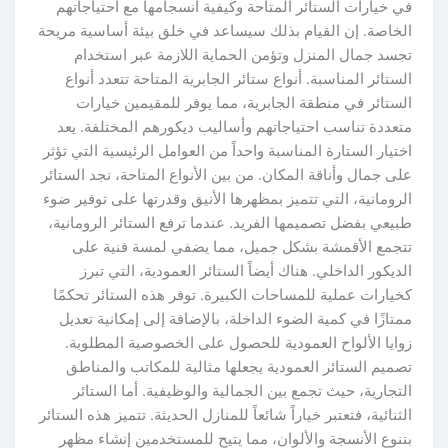
في خيارات الستائر المتاحة وكيفية انسجامها مع احتياجاتهم
الخاصة. إن القيام بذلك سيساعد في خلق بيئة أساسية مريحة
تجسد جمال المنزل وتؤمن الحماية اللازمة عبر استخدام
الستائر المناسبة. أنواع ستائر الجابرية المتاحة تتعدد أنواع
الستائر في منطقة الجابرية، مما يوفر للمقيمين خيارات
متعددة تناسب احتياجاتهم وأساليب ديكورهم المختلفة. يعد
اختيار الستارة المناسبة واحداً من العوامل الرئيسية التي تؤثر
على جمال وأناقة المكان. من بين الأنواع المتاحة، نجد الستائر
الرومانية، التي تتميز بمظهرها الأنيق وقدرتها على توفير ضوء
طبيعي بفضل تصميمها الفريد. عندما ترفع الستائر الرومانية،
تتجمع الأقمشة بشكل جميل، مما يضفي لمسة فنية على
الديكور الداخلي. هناك أيضاً الستائر العمودية، التي تبرز
كخيارات عملية للمساحات الكبيرة. توفر هذه الستائر تحكمًا
ممتازًا في كمية الضوء الداخلة، بالإضافة إلى إمكانية تعديل
زوايا الألواح العمودية للحصول على الخصوصية المطلوبة.
تصميم الستائر العمودية يجعلها مثالية للمكاتب والمناطق
التجارية، حيث تجمع بين الجمالية والوظيفية. أما الستائر
الثنائية، فتعتبر خياراً شائعاً للمنازل الحديثة. تتميز هذه الستائر
بتنوع الأنسجة والألوان، مما يتيح للمستخدمين إنشاء مظهر