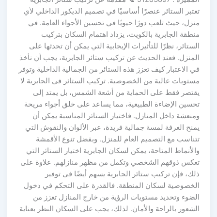
تعتبر الستائر عنصرًا أساسيًا في تصميم الديكور الداخلي لأي
منزل، حيث تلعب دورًا حيويًا في تحسين الأجواء العامة. في
منطقة الجابرية بالكويت، يزداد اهتمام السكان بتركيب
الستائر، نظرًا للتأثيرات الإيجابية التي يمكن أن تحدثها على
المنزل. فعند الحديث عن تركيب ستائر الجابرية، يجب أن نأخذ
في الاعتبار كيف تعزز هذه الستائر من الجمالية الداخلية وتوفر
مستويات عالية من الخصوصية. تركيب الستائر في الجابرية لا
يقتصر فقط على الحماية من أشعة الشمس، بل يمتد إلى
تحسين الإضاءة الطبيعية، مما يساعد على خلق أجواء مريحة
ومنعشة داخل المنازل. فاختيار الستائر المناسبة يمكن أن
يمنح الغرفة لمسة جمالية فريدة، عبر الألوان والنقوش التي
تتناسب مع التصميم العام للمنزل. وبفضل تنوع الأقمشة
والأنماط المتاحة، يمكن لسكان الجابرية اختيار الستائر التي
تعكس ذوقهم الشخصي وتكمل من مظهر منازلهم. علاوة على
ذلك، فإن تركيب ستائر الجابرية يسهم أيضًا في توفير
الخصوصية لسكان المنطقة. فالقدرة على التحكم في دخول
الضوء وتحديد مستويات الرؤية من خارج المنازل تعزز من
الشعور بالراحة والأمان. لذلك، يجب على السكان النظر بعناية