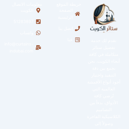
خريطة الموقع
معلومات الاتصال
الصفحة
الكويت
الرئيسية
51283897
اتصل بنا
واتساب
عنا
نقدم لك خدمة
info@curtains-
تفصيل ستائر
indubai.com
متكاملة في كافة
أنحاء الكويت. نحن
نجمع بين دقة
التنفيذ واختيار
أجود أنواع الأقمشة
العالمية التي
تُرضي كافة
الأذواق، بدءاً من
التصاميم
الكلاسيكية الفاخرة
وصولاً إلى