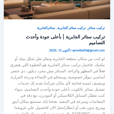
,
,
تركيب ستائر
تركيب ستائر الجابرية
ستائرالجابرية
تركيب ستائر الجابرية | بأعلى جودة وأحدث
التصاميم
qmedia85@gmail.com
/
أكتوبر 12, 2025
لو كنت من سكان منطقة الجابرية وتفكر تغيّر شكل بيتك أو
مكتبك، فاختيار تركيب ستائر الجابرية هو الخطوة اللي هتفرق
فعلاً في المظهر والراحة. الستائر مش مجرد ديكور، دي عنصر
أساسي بيوفّر خصوصية، وبيتحكم في الإضاءة ودرجة الحرارة،
وبيضيف لمسة فخامة لأي مكان.شركتنا تقدم لك خدمات
تفصيل ستائر بالكويت بأعلى جودة وأحدث التصاميم، سواء
كنت تفضّل الستايل الكلاسيكي أو المودرن، مع دقة في
المقاسات وسرعة في التنفيذ. هدفنا إنك تستمتع بمكان أنيق
ومريح بدون تعب أو انتظاراتصل الان للحصول علي عروضنا
المميزة : 51283897 📞 مقدمة عن تركيب ستائر الجابرية