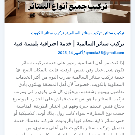
,
,
تركيب ستائر
تركيب ستائر السالمية
تركيب ستائر الكويت
تركيب ستائر السالمية | خدمة احترافية بلمسة فنية
qmedia85@gmail.com
/
أكتوبر 14, 2025
إذا كنت من أهل السالمية وتدور على خدمة تركيب ستائر
تكون شغل عدل وفن بنفس الوقت، فإنت بالمكان الصح! 😍
خدمة تركيب ستائر السالمية صارت اليوم من أكثر الخدمات
المطلوبة بالكويت، خصوصاً لأن أهل المنطقة يهتمّون بأدق
تفاصيل بيوتهم وشققهم، ويحبّون كل شي يكون راقي ومرتب.
تركيب الستائر ما هو بس تثبيت قماش على الجدار، الموضوع
يحتاج فنيين عندهم خبرة وفهم في اختيار الطريقة المناسبة
حسب نوع الستارة – سواء كانت رول، بلاك أوت، كلاسيكية أو
حتى ستائر ذكية تتحكم فيها بالريموت. شركتنا تقدملك خدمة
تفصيل وتركيب ستائر بالكويت على أعلى مستوى، من
القياسات الدقيقة لين التركيب النهائي، وكل شي يتم بأدوات