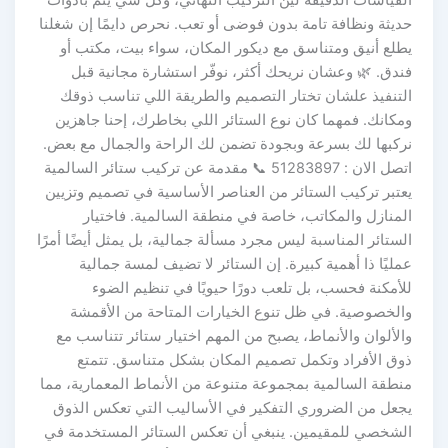
حديثة ونظافة تامة بدون فوضى أو تعب. نحرص دايمًا إن شغلنا
يطلع أنيق ومتناسق مع ديكور المكان، سواء بيت، مكتب أو
فندق. 🌿 وعشان نريحك أكثر، نوفّر استشارة مجانية قبل
التنفيذ علشان تختار التصميم والطريقة اللي تناسب ذوقك
ومكانك. فمهما كان نوع الستائر اللي بخاطرك، إحنا جاهزين
نركبها لك بسرعة وبجودة تضمن لك الراحة والجمال مع بعض.
اتصل الان : 51283897 📞 مقدمة عن تركيب ستائر السالمية
يعتبر تركيب الستائر من العناصر الأساسية في تصميم وتزيين
المنازل والمكاتب، خاصة في منطقة السالمية. فاختيار
الستائر المناسبة ليس مجرد مسألة جمالية، بل يمثل أيضًا أمرًا
عمليًا ذا أهمية كبيرة. إن الستائر لا تضيف لمسة جمالية
للأمكنة فحسب، بل تلعب دورًا حيويًا في تنظيم الضوء
والخصوصية. في ظل تنوع الخيارات المتاحة من الأقمشة
والألوان والأنماط، يصبح من المهم اختيار ستائر تتناسب مع
ذوق الأفراد وتكمل تصميم المكان بشكل متناسق. تتمتع
منطقة السالمية بمجموعة متنوعة من الأنماط المعمارية، مما
يجعل من الضروري التفكير في الأساليب التي تعكس الذوق
الشخصي للمقيمين. ينبغي أن تعكس الستائر المستخدمة في