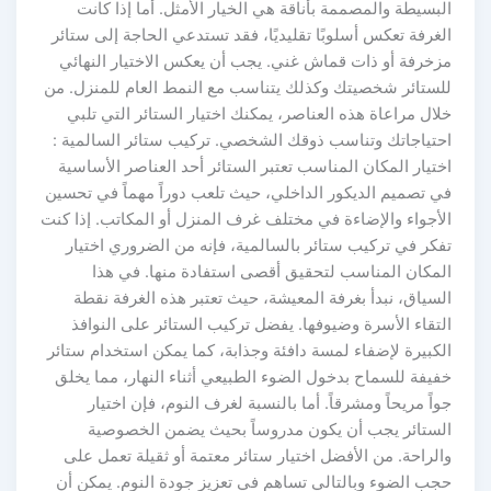
البسيطة والمصممة بأناقة هي الخيار الأمثل. أما إذا كانت
الغرفة تعكس أسلوبًا تقليديًا، فقد تستدعي الحاجة إلى ستائر
مزخرفة أو ذات قماش غني. يجب أن يعكس الاختيار النهائي
للستائر شخصيتك وكذلك يتناسب مع النمط العام للمنزل. من
خلال مراعاة هذه العناصر، يمكنك اختيار الستائر التي تلبي
احتياجاتك وتناسب ذوقك الشخصي. تركيب ستائر السالمية :
اختيار المكان المناسب تعتبر الستائر أحد العناصر الأساسية
في تصميم الديكور الداخلي، حيث تلعب دوراً مهماً في تحسين
الأجواء والإضاءة في مختلف غرف المنزل أو المكاتب. إذا كنت
تفكر في تركيب ستائر بالسالمية، فإنه من الضروري اختيار
المكان المناسب لتحقيق أقصى استفادة منها. في هذا
السياق، نبدأ بغرفة المعيشة، حيث تعتبر هذه الغرفة نقطة
التقاء الأسرة وضيوفها. يفضل تركيب الستائر على النوافذ
الكبيرة لإضفاء لمسة دافئة وجذابة، كما يمكن استخدام ستائر
خفيفة للسماح بدخول الضوء الطبيعي أثناء النهار، مما يخلق
جواً مريحاً ومشرقاً. أما بالنسبة لغرف النوم، فإن اختيار
الستائر يجب أن يكون مدروساً بحيث يضمن الخصوصية
والراحة. من الأفضل اختيار ستائر معتمة أو ثقيلة تعمل على
حجب الضوء وبالتالي تساهم في تعزيز جودة النوم. يمكن أن