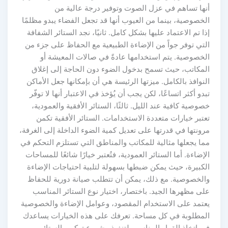
أنها تساهم في عزل الصوت وتوفير درجة عالية من
الخصوصية، بينما من العيوب أنها قد تجعل الفضاء يبدو مظلمًا
إذا تم الاعتماد عليها بشكل كامل. ثانيًا، نجد الستائر الشفافة
التي توفر جواً من الإضاءة الطبيعية مع الحفاظ على جزء من
الخصوصية. يتم استخدامها عادةً في صالات المعيشة أو
المكاتب، حيث تسمح بدخول الضوء دون الحاجة إلى إغلاق
النوافذ بالكامل. ميزتها الرئيسة هي أن بإمكانها جعل الأماكن
تبدو أكثر اتساعًا، لكن يجب أن يُؤخذ في الاعتبار أنها لا توفّر
خصوصية كافية عند الليل. ثالثًا، الستائر الأفقية والعمودية،
تعتبر خيارات متعددة الاستخدامات. الستائر الأفقية تكمن
مرونتها في قدرتها على تعديل كمية الضوء الداخلة إلى الغرفة،
مما يجعلها مثالية للمكاتب والمناطق التي تستلزم التحكم في
الإضاءة. أما الستائر العمودية، فتُعتبر خيارًا شائعًا للمساحات
الكبيرة، حيث يمكن ضبطها بسهولة لتلبية احتياجات الإضاءة
والخصوصية. مع ذلك، يمكن أن تتطلب صيانة دورية للحفاظ
على مظهرها الجيد. باختصار، اختيار نوع الستائر المناسب
يعتمد على الاستخدام المقصود، وعوامل الإضاءة والخصوصية
المطلوبة في كل مساحة. تعرفك على هذه الخيارات يساعدك
في اتخاذ القرار المناسب لتنفيذ مشروع تركيب الستائر