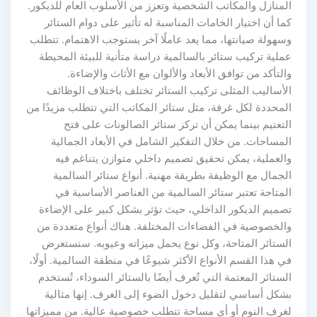
المنازل والمكاتب الشخصية وتعزز من الأسلوب العام للديكور.
كما أن اختيار الخامات المناسبة له تأثير على دوام الستائر
وسهولة صيانتها، مما يعد عاملًا آخر يستوجب الاهتمام. تتطلب
عملية تركيب ستائر بالسالمية دراسة متأنية للبيئة المحيطة
والتأكد من توافق الأبعاد والألوان مع الأثاث والإضاءة.
الأساليب المثلى تركيب الستائر تختلف باختلاف الوظائف
المحددة لكل غرفة، مثل ستائر المكاتب التي تتطلب مزيدًا من
التعتيم بينما يمكن أن تركز ستائر الصالونات على فتح
المساحات. من خلال التفكير الشامل في الأبعاد الجمالية
والعملية، يمكن تحقيق تصميم داخلي متوازن يتناغم فيه
الجمال مع الوظيفة بطريقة مهنية. أنواع ستائر السالمية
المتاحة تعتبر ستائر السالمية من العناصر الأساسية في
تصميم الديكور الداخلي، حيث تؤثر بشكل كبير على الإضاءة
والخصوصية في الفضاءات المختلفة. هناك أنواع متعددة من
الستائر المتاحة، وكل نوع يحمل ميزاته وعيوبه. سنستعرض
في هذا القسم الأنواع الأكثر شيوعًا في منطقة السالمية. أولًا،
الستائر المعتمة التي تُعرف أيضًا بالستائر السوداء، تُستخدم
بشكل أساسي لتقليل دخول الضوء إلى الغرف. إنها مثالية
لغرف النوم أو أي مساحة تتطلب خصوصية عالية. من مميزاتها