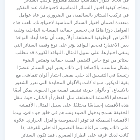
بنجاح. كيفية اختيار الستائر المناسبة لاحتياجاتك عند التفكير
في تركيب الستائر بالسالمية، من الضروري مراعاة عوامل
متعددة لضمان اختيار الستائر المناسبة لاحتياجاتك. تلعب هذه
العوامل دورًا هامًا في تحسين جمالية المساحة الداخلية وتلبية
الأغراض الوظيفية المختلفة. أولاً، يجب أن تؤخذ أبعاد النوافذ
بعين الاعتبار؛ فحجم النوافذ يؤثر على نوع وقصة الستائر التي
ينبغي اختيارها. على سبيل المثال، النوافذ الكبيرة قد تتطلب
ستائر من نوع خاص لتُضفي لمسة جمالية وتمتص الضوء
بشكل مناسب. بالإضافة إلى ذلك، يعتبر لون الستائر عنصرًا
رئيسيًا في التنسيق الداخلي. يفضل اختيار ألوان تتماشى مع
بقية الديكور، سواء كانت بالألوان المحايدة التي تعزز الشعور
بالاتساع، أو بألوان جريئة تضيف لمسة من الحيوية. يمكن أيضًا
استخدام الأقمشة المختلفة، مثل القطن أو الكتان، حيث تنقل
هذه الأقمشة إحساسًا مختلفًا. على سبيل المثال، الأقمشة
الخفيفة تسمح بدخول الضوء وتساهم في خلق جو دافئ، بينما
الأقمشة السميكة قد توفر الخصوصية والعزل الحراري. علاوة
على ذلك، يجب مراعاة نمط التصميم الداخلي للغرفة. إذا
كانت لديك غرفة على الطراز العصري، فقد تكون الستائر