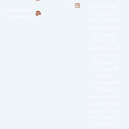
عنا
نقدم لك خدمة
info@curtains-
تفصيل ستائر
indubai.com
متكاملة في كافة
أنحاء الكويت. نحن
نجمع بين دقة
التنفيذ واختيار
أجود أنواع الأقمشة
العالمية التي
تُرضي كافة
الأذواق، بدءاً من
التصاميم
الكلاسيكية الفاخرة
وصولاً إلى
الموديلات المودرن
والناعمة. نحرص
تماماً على رفع
المقاسات بدقة
متناهية لضمان