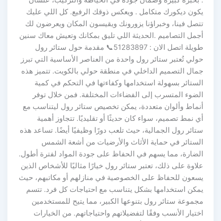
يكون ديكورك متكامل . ويعكس ذوقك الرفيع. كل اللي عليك
تتصل فينا، وخبراؤنا يزورونك ويقيسون المكان ويعرضون لك
أجمل التصاميم .الحديثة اللي تليق بمكانك وتعيش معاك سنين
طويلة اتصل الان : 51283897📞 مقدمة حول ستائر رول
حولي تُعتبر ستائر رول واحدة من العناصر الأساسية التي تبرز
جمال التصميم الداخلي في منطقة حولي بالكويت. تتميز هذه
الستائر بسهولة استخدامها وكفاءتها في التحكم في كمية
الضوء المتسرب إلى الفضاءات المختلفة. فمن خلال توفر
أنماط وألوان متعددة، يمكن تخصيص ستائر رول ليتناسب مع
أي نمط تصميم، سواء كان حديثًا أو تقليديًا. تتجاوز أهمية
ستائر رول الجمالية، حيث تلعب دورًا وظيفيًا أيضًا. تساعد هذه
الستائر في حماية الأثاث والأرضيات من أشعة الشمس
الضارة، مما يسهم في الحفاظ على جودة المواد لفترة أطول.
علاوة على ذلك، تعتبر ستائر رول خيارًا مثاليًا للأشخاص الذين
يسعون للحفاظ على الخصوصية في منازلهم أو مكاتبهم، حيث
يمكن استخدامها بشكل يتناسب مع احتياجات كل فرد. تتسم
مجموعة ستائر رول بتنوعها الكبير، مما يتيح للمستخدمين
اختيار الأنسب وفقًا لتفضيلاتهم واحتياجاتهم. من الخيارات