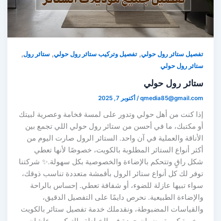
,
,
,
تفصيل ستائر رول حولي
تفصيل وتركيب ستائر رول حولي
ستائر رول
ستائر رول حولي
ستائر رول حولي
qmedia85@gmail.com
/
أكتوبر 7, 2025
إذا كنت من أهل حولي وتدور على لمسة فخامة وعصرية لبيتك
أو مكتبك، ما في أحسن من ستائر رول حولي اللي تجمع بين
الأناقة والعملية في آن واحد. الستائر الرول صارت اليوم من
أكثر أنواع الستائر المطلوبة بالكويت، خصوصًا لأنها تعطي
شكل راقٍ وتتحكم بالإضاءة والخصوصية بكل سهولة.✨ شركتنا
توفر لك كل أنواع ستائر الرول بأقمشة متعددة تناسب ذوقك،
سواء تبيها عازلة للضوء، أو شفافة تعطي. إحساس بالراحة
والإضاءة الطبيعية. نحرص دايمًا على التفصيل الدقيق،
والقياسات المضبوطة، ونقدملك خدمة تفصيل ستائر بالكويت
. بخبرة كبيرة وضمان جودة في الخياطة والتركيب، علشان