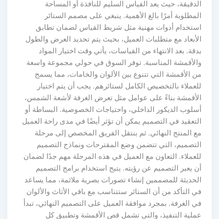
الدقيقة، حيث يعد القياس السليم للنافذة أو المساحة
المطلوبة أمرًا بالغ الأهمية. ينبغي على مصمم الستائر
استخدام أدوات مهنية مثل شريط القياس لضمان تطابق
الأبعاد مع متطلبات العميل، بحيث يتم تحديد العرض والطول
بدقة. بعد الانتهاء من القياسات، يأتي وقت اختيار المواد
والأقمشة المناسبة. توفر السوق في حولي مجموعة واسعة
من الأقمشة التي تتنوع بين الألوان والخامات، مما يسمح
للعملاء بالتخصيص الكامل لستائرهم. يجب أن يتم اختيار
الأقمشة بناءً على عوامل مثل تعرض الغرفة لأشعة الشمس،
أسلوب الديكور الداخلي، واحتياجات الخصوصية. البساطة أو
التعقيد في التصميم يمكن أن تؤثر أيضًا في مدى راحة العميل
مع المنتج النهائي. ثم ينتقل الفريق المخصص إلى مرحلة
التصميم، التي تتضمن وضع المقترحات ونماذج التصميم
للعملاء. التعاون مع العميل في هذه المرحلة مهم جدًا لضمان
أن يعبر التصميم عن رؤيته. يتيح استخدام برامج التصميم
الحديثة للمصممين إنشاء تصورات بصرية ملائمة، مما يساعد
في التأكد من أن الستائر ستتناسب مع باقي الأثاث والألوان
في الغرفة. بمجرد موافقة العميل على التصميم النهائي، تبدأ
عملية التنفيذ، والتي تشمل قص الأقمشة وتطبيق كل