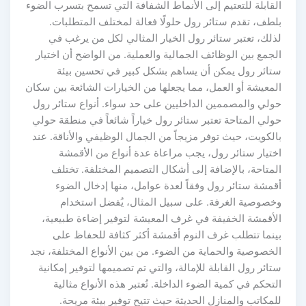
القابلة للتعتيم إلى الأنماط الشفافة التي تسمح بتسرب الضوء
بلطف، تقدم ستائر رول حلولًا فعالة لمختلف المتطلبات.
لذلك، تعتبر ستائر رول الخيار المثالي لكل من يرغب في
الجمع بين الوظائف الجمالية والعملية. من الواضح أن اختيار
ستائر رول يمكن أن يساهم بشكل كبير في تحسين بيئة
المعيشة أو العمل، مما يجعلها من الخيارات الشائعة بين سكان
حولي والمصممين الداخليين على حد سواء. أنواع ستائر رول
حولي المتاحة تعتبر ستائر رول خياراً شائعاً في منطقة حولي
بالكويت، حيث توفر مزيجاً من الجمال الوظيفي والأناقة. عند
اختيار ستائر رول، يجب مراعاة عدة أنواع من الأقمشة
المتاحة، بالإضافة إلى أشكال التصميم المختلفة. تختلف
أقمشة ستائر رول وفقاً لعدة عوامل، منها إدخال الضوء
وخصوصية الغرفة. على سبيل المثال، يُفضل استخدام
الأقمشة الخفيفة في غرف المعيشة لتوفير إضاءة طبيعية،
بينما تتطلب غرف النوم أقمشة أكثر كثافة للحفاظ على
الخصوصية والحماية من الضوء. من بين الأنواع المختلفة، نجد
ستائر رول القابلة للإمالة، والتي تم تصميمها لتوفير إمكانية
التحكم في كمية الضوء الداخلة. تُعتبر هذه الأنواع مثالية
للمكاتب والمنازل الحديثة حيث تتيح توفير بيئة مريحة.