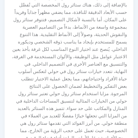
بالإضافة إلى ذلك، هناك ستائر رول المخصصة التي تُفصَّل
حسب الأبعاد الدقيقة للنافذة، مما يضفي مظهراً جذاباً وفريداً
على المكان. أما بالنسبة لأشكال التصميم، فتتوفر ستائر رول
بمجموعة واسعة من الأنماط، بدءاً من التصاميم العصرية
والنقوش الحديثة، وصولاً إلى الأنماط التقليدية. هذا التنوع
يسمح للمستخدم بإيجاد ما يناسب ذوقه الشخصي وديكوره
الداخلي. يُنصح عند اختيار النوع المناسب لكل غرفة بأخذ بعين
الاعتبار عوامل مثل الوظيفة، والألوان المستخدمة في الغرفة،
والتنسيق مع العناصر الأخرى في التصميم الداخلي. في
النهاية، تتعدد خيارات ستائر رول في حولي لتعكس أسلوب
حياة الأفراد واحتياجاتهم، مما يجعل عملية الاختيار تتطلب
بعض التفكير والتخطيط لضمان الحصول على النتائج
المرجوة. مزايا استخدام ستائر رول حولي تعتبر ستائر رول
حولي من الخيارات المثالية لتنسيق المساحات الداخلية في
المنازل والمكاتب على حد سواء. تتميز هذه الستائر بالعديد
من المزايا التي تجعلها خيارًا مفضلًا للعديد من العملاء في
منطقة حولي. من أبرز الفوائد التي تقدمها ستائر رول هي
الخصوصية، حيث تعمل على حجب الرؤية من الخارج، مما
يمنح الأفراد شعورًا بالأمان والراحة أثناء قضاء الوقت في