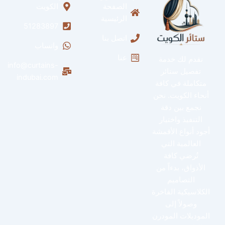
الصفحة
الكويت
الرئيسية
51283897
اتصل بنا
واتساب
عنا
نقدم لك خدمة
info@curtains-
تفصيل ستائر
indubai.com
متكاملة في كافة
أنحاء الكويت. نحن
نجمع بين دقة
التنفيذ واختيار
أجود أنواع الأقمشة
العالمية التي
تُرضي كافة
الأذواق، بدءاً من
التصاميم
الكلاسيكية الفاخرة
وصولاً إلى
الموديلات المودرن