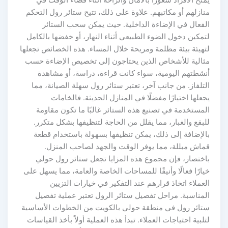
منازلهم أو مكاتبهم. علاوة على ذلك، تتيح ستائر رول التحكم
الفعال في الإضاءة الداخلية. حيث يمكن سحب الستائر
لتمكين دخول الضوء الطبيعي أثناء النهار، أو خفضها بالكامل
لتهيئة بيئة مظلمة ومريحة خلال المساء. هذه الخصائص تجعلها
مثالية للأشخاص الذين يحتاجون إلى تخصيص الإضاءة حسب
أنشطتهم اليومية، سواء كانت قراءة، دراسة، أو مشاهدة
التلفاز. من جانب آخر، تعتبر ستائر رول سهلة الصيانة، مما
يجعلها اختيارًا مفضلًا في المنازل الحديثة. فالخامات
المستخدمة في تصنيع هذه الستائر غالبًا ما تكون مقاومة
للبقع والغبار، مما يقلل من الحاجة لتنظيفها بشكل متكرر.
بالإضافة إلى ذلك، يمكن تنظيفها بسهولة باستخدام قطعة
قماش مبللة، مما يوفر الوقت والجهد لصاحب المنزل.
باختصار، فإن مجموع هذه المزايا تجعل ستائر رول حولي
خيارًا فعالًا وأنيقًا للمساحات الخاصة والعامة، مما يسهل على
العملاء اتخاذ قرارهم عند التفكير في خيارات التزيين
المناسبة. مراحل تفصيل ستائر الرول تعتبر عملية تفصيل
ستائر رول في منطقة حولي بالكويت من الخطوات الأساسية
لتلبية احتياجات العملاء. تبدأ هذه العملية أولاً بأخذ القياسات