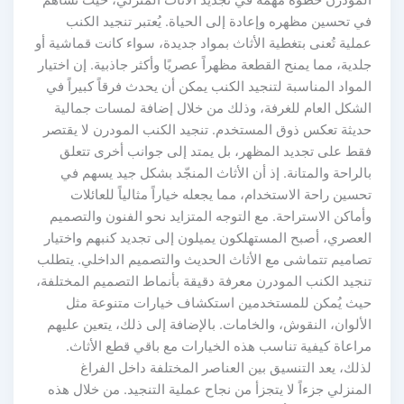
في تحسين مظهره وإعادة إلى الحياة. يُعتبر تنجيد الكنب
عملية تُعنى بتغطية الأثاث بمواد جديدة، سواء كانت قماشية أو
جلدية، مما يمنح القطعة مظهراً عصريًا وأكثر جاذبية. إن اختيار
المواد المناسبة لتنجيد الكنب يمكن أن يحدث فرقاً كبيراً في
الشكل العام للغرفة، وذلك من خلال إضافة لمسات جمالية
حديثة تعكس ذوق المستخدم. تنجيد الكنب المودرن لا يقتصر
فقط على تجديد المظهر، بل يمتد إلى جوانب أخرى تتعلق
بالراحة والمتانة. إذ أن الأثاث المنجّد بشكل جيد يسهم في
تحسين راحة الاستخدام، مما يجعله خياراً مثالياً للعائلات
وأماكن الاستراحة. مع التوجه المتزايد نحو الفنون والتصميم
العصري، أصبح المستهلكون يميلون إلى تجديد كنبهم واختيار
تصاميم تتماشى مع الأثاث الحديث والتصميم الداخلي. يتطلب
تنجيد الكنب المودرن معرفة دقيقة بأنماط التصميم المختلفة،
حيث يُمكن للمستخدمين استكشاف خيارات متنوعة مثل
الألوان، النقوش، والخامات. بالإضافة إلى ذلك، يتعين عليهم
مراعاة كيفية تناسب هذه الخيارات مع باقي قطع الأثاث.
لذلك، يعد التنسيق بين العناصر المختلفة داخل الفراغ
المنزلي جزءاً لا يتجزأ من نجاح عملية التنجيد. من خلال هذه