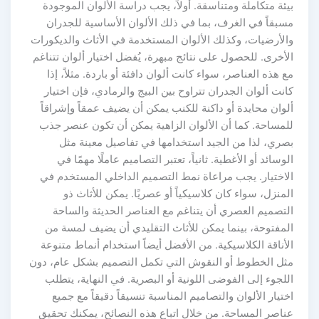
بيئة متكاملة ومتناسقة. أولاً، يجب دراسة الألوان الموجودة
مسبقاً في الغرف، بما في ذلك الألوان الأساسية للجدران
والأرضيات، وكذلك الألوان المستخدمة في الأثاث والديكورات
الأخرى. للحصول على نتائج مبهرة، يُفضل اختيار ألوان تتناغم
مع هذه العناصر، سواء كانت ألوان دافئة أو باردة. مثلاً، إذا
كانت ألوان الجدران تتراوح بين البيج والرمادي، فإن اختيار
ألوان محايدة أو داكنة للكنب يمكن أن يضيف عمقاً وإشراقاً
للمساحة. كما أن الألوان الزاهية يمكن أن تكون عنصر جذب
بصري، لذا من الجيد استخدامها في تفاصيل معينة مثل
الوسائد أو الأغطية. ثانياً، تعتبر التصاميم عاملًا مهمًا في
الاختيار. يجب مراعاة نمط التصميم الداخلي المستخدم في
المنزل، سواء كان كلاسيكياً أو عصريًا. يمكن للأثاث ذو
التصميم العصري أن يتناغم مع العناصر الحديثة والساحة
المفتوحة، بينما يمكن للأثاث التقليدي أن يضيف لمسة من
الأناقة الكلاسيكية. من الأفضل أيضاً استخدام أنماط متنوعة
مثل الخطوط أو النقوش التي تكمل التصميم بشكل عام، دون
اللجوء إلى الفوضى اللونية أو البصرية. في النهاية، يتطلب
اختيار الألوان والتصاميم المناسبة تنسيقاً دقيقاً مع جميع
عناصر المساحة. من خلال اتباع هذه النصائح، يمكنك تحقيق