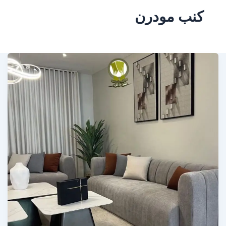
كنب مودرن