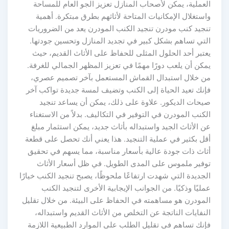
العملية، يمكن لأصحاب المنازل تعزيز الجو العام للمساحة
واستغلال الإمكانيات المتاحة لأثاثهم بطرق مبتكرة. أهمية
تنجيد كنب مودرن تنجيد الكنب المودرن يعد من الضروريات
التي تساهم بشكل كبير في تجديد المنازل وتحسين جودتها.
يعتبر أحد الحلول المثلى للحفاظ على الأثاث القديم، حيث
يمكن أن يلعب دورًا مهمًا في تعزيز المظهر الجمالي للغرفة.
من خلال استبدال القماش المستعمل بآخر تصميم عصري،
فإنك تعيد الحياة إلى الكنب وتضيف لمسة جديدة تواكب آخر
صيحات الديكور. علاوة على ذلك، يمكن أن يساعد تنجيد
الكنب المودرن في التوفير في التكاليف. بدلاً من الاستغناء
عن الأثاث الجيد واستبداله بأثاث جديد، يمكن استثمار مبلغ
أقل بكثير في عملية التنجيد. هذا يعني أنك تحصل على قطعة
أثاث ذات جودة عالية بأسعار مناسبة، مما يسهم في تحقيق
توفير ملموس على المدى الطويل. في ظل أسعار الأثاث
الجديدة التي شهدت ارتفاعًا ملحوظًا، يصبح تنجيد الكنب خيارًا
عمليًا وذكيًا. من الجوانب الإيجابية الأخرى لتنجيد الكنب
المودرن هو مساهمته في الحفاظ على البيئة. من خلال تقليل
النفايات الناتجة عن التخلص من الأثاث القديم واستبداله،
فإنك تساهم في تقليل الطلب على الموارد الطبيعية اللازمة