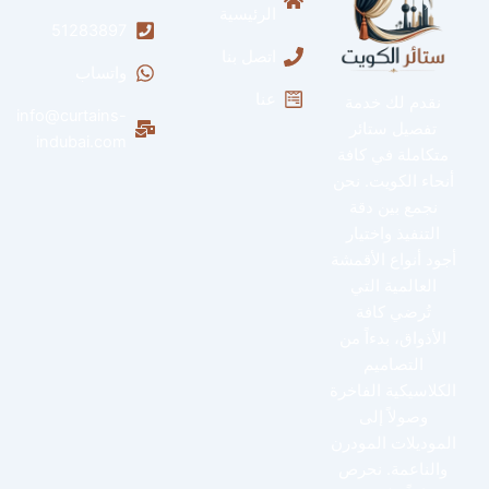
الرئيسية
51283897
اتصل بنا
واتساب
عنا
نقدم لك خدمة
info@curtains-
تفصيل ستائر
indubai.com
متكاملة في كافة
أنحاء الكويت. نحن
نجمع بين دقة
التنفيذ واختيار
أجود أنواع الأقمشة
العالمية التي
تُرضي كافة
الأذواق، بدءاً من
التصاميم
الكلاسيكية الفاخرة
وصولاً إلى
الموديلات المودرن
والناعمة. نحرص