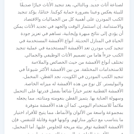
لصناعة أثاث جديد. وبالتالي، يعد تنجيد الأثاث خيارًا صديقًا
للبيئة يعكس وعينا بضرورة حماية كوكبنا. ختامًا، يؤكد تنجيد
الكنب المودرن على أهمية كل من الجماليات والاقتصاد
والاستدامة. إن استثمار الوقت والجهد في تجديد الأثاث يمكن
أن يؤدي إلى نتائج مبهرة وإيجابية، تساهم في تعزيز جودة
الحياة في المنازل الحديثة. أنواع الأقمشة المستخدمة في
تنجيد كنب مودرن تعد الأقمشة المستخدمة في عملية تنجيد
الكنب جزءاً هاما من تصميم الأثاث الوظيفي والجمالي.
تختلف أنواع الأقمشة من حيث الخصائص والملاءمة
للاستخدامات المختلفة. من بين الأقمشة الأكثر شيوعاً في
تنجيد الكنب المودرن في الكويت، نجد القطن، المخمل،
والبوليستر. كل نوع من هذه الأقمشة له ميزاته الخاصة.
الأقمشة القطنية تعتبر خياراً شائعاً بفضل قدرتها على التحمل
وسهولة العناية بها. يتميز القطن بنعومته ومتانته، مما يجعله
ملائماً للاستخدام اليومي. كما أن هذه الأقمشة متوفرة
بمجموعة واسعة من الألوان والأنماط، مما يتيح للأفراد اختيار
ما يتناسب مع ديكور منازلهم. وكونها قوية وقابلة للتنفس، فإن
الأقمشة القطنية توفر بيئة مريحة للجلوس عليها. أما المخمل،
فهو من الأقمشة الفاخرة والمميزة التي تضيف لمسة من