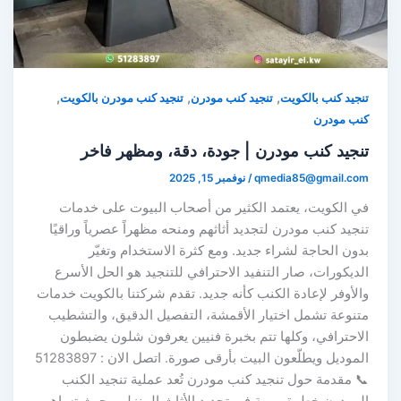
,
,
,
تنجيد كنب بالكويت
تنجيد كنب مودرن
تنجيد كنب مودرن بالكويت
كنب مودرن
تنجيد كنب مودرن | جودة، دقة، ومظهر فاخر
qmedia85@gmail.com
/
نوفمبر 15, 2025
في الكويت، يعتمد الكثير من أصحاب البيوت على خدمات
تنجيد كنب مودرن لتجديد أثاثهم ومنحه مظهراً عصرياً وراقيًا
بدون الحاجة لشراء جديد. ومع كثرة الاستخدام وتغيّر
الديكورات، صار التنفيد الاحترافي للتنجيد هو الحل الأسرع
والأوفر لإعادة الكنب كأنه جديد. تقدم شركتنا بالكويت خدمات
متنوعة تشمل اختيار الأقمشة، التفصيل الدقيق، والتشطيب
الاحترافي، وكلها تتم بخبرة فنيين يعرفون شلون يضبطون
الموديل ويطلّعون البيت بأرقى صورة. اتصل الان : 51283897
📞 مقدمة حول تنجيد كنب مودرن تُعد عملية تنجيد الكنب
المودرن خطوة مهمة في تجديد الأثاث المنزلي، حيث تساهم