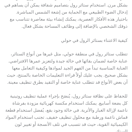
بشكل مرن. استخدام ستائر رول بتصاميم شفافة يمكن أن يساهم في
إدخال الضوء الطبيعي مع الحماية من إشعة الشمس المباشرة.
باختيار هذه الأفكار العصرية، يمكنك إنشاء بيئة معاصرة تتناسب مع
ذوقك الشخصي بالإضافة إلى وظائف المساحة بشكل فعال.
كيفية الاعتناء بستائر الرول في حولي
تتطلب ستائر رول في منطقة حولي، مثل غيرها من أنواع الستائر،
عناية خاصة لضمان بقائها في حالة جيدة ولتعزيز عمرها الافتراضي.
العناية المناسبة تبدأ من الفهم الجيد لموادها وكيفية التعامل معها
بشكل صحيح. يجب عليك أولاً قراءة التعليمات الخاصة بالمنتج، حيث
أن بعض الأنواع قد تتطلب عناية خاصة أو التقيد بطرق تنظيف معينة.
للحفاظ على نظافة ستائر رول، يُنصَح بإجراء عملية تنظيف روتينية
كل بضعة أسابيع. يمكنك استخدام مكنسة كهربائية مزودة بفرشاة
ناعمة لإزالة الغبار والأتربة. في حالة وجود بقع، يُفضل استخدام قطعة
قماش ناعمة ورطبة مع محلول تنظيف خفيف. تجنب استخدام المواد
الكيميائية القوية، حيث قد تتسبب في تلف الأنسجة أو تغيير لون
الستائر.