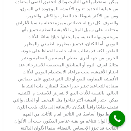
يمكن استخدامها في التأثيث وذلك لتحقيق أقصى استفادة
من عملية التجديد. تتنوع الأقمشة الموجودة في السوق،
ومن بين الأكثر شيوعًا نجد القطن، والكتان، والحرير،
والصوف. كل نوع له خصائص مميزة تجعله مناسبا لأغراض
مختلفة. على سبيل المثال، الأقمشة القطنية تتميز بأنها
مريحة وسهلة العناية، مما يجعلها خيارًا شائعًا للأثاث
اليومي. أما الكتان، فيتميز بمظهره الطبيعي والمظهر
الفاخر، لكنه قد يتطلب عناية خاصة للحفاظ على جودته.
الحرير، من جهة أخرى، يعطي لمسة من الفخامة ويعتبر
مثاليًا لغرف النوم أو المناطق المخصصة للاسترخاء. عند
اختيار الأقمشة، يجب مراعاة الاستخدام اليومي للأثاث.
الأقمشة المقاومة للبقع أو تلك التي تحتوي على خصائص
مضادة للتجاعيد تعتبر خيارا عمليًا للمنازل ذات النشاط
العالي. بالنسبة للأثاث الذي لا يتعرض للاستخدام الكثيف،
يمكن اختيار أقمشة أكثر تفاخرا مثل المخمل أو الجلد، والتي
تضيف طابعًا راقياً للمكان. بالإضافة إلى ذلك، يلعب اللون
والنمط دورًا أساسيًا في التأثير العام للأثاث. من المهم
اختيار ألوان تتناغم مع بقية عناصر الديكور، حيث أن الألوان
الفاتحة قد تعزز الإحساس بالفضاء، بينما الألوان الداكنة