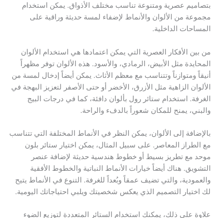
بتصاميم عصرية ومتنوعة تناسب مختلف الأذواق. يمكن استخدام
مجموعة من الألوان والأنماط لإضفاء لمسة حديثة وراقية على
المساحات الداخلية.
من بين الأفكار العصرية التي يمكن اعتمادها هي استخدام الألوان
المحايدة مثل الأبيض، الرمادي، والأسود. هذه الألوان توفر مظهراً
أنيقاً ومتوازناً وتتناسب مع معظم الأثاث. يمكن أيضاً إدخال لمسة من
الألوان الزاهية مثل الأزرق، الأخضر أو حتى الأصفر لتعزيز البهجة في
الغرفة. استخدام ستائر رول بألوان دافئة، كما في درجات البيج
والبني، يمنح للمكان شعوراً بالدفء والراحة.
بالإضافة إلى الألوان، يمكن النظر في الأنماط المختلفة التي تتناسب
مع الطراز المعاصر. على سبيل المثال، يمكن اختيار ستائر بلون
موحد مع تطريز بسيط أو خطوط هندسية حديثة لإضافة عنصر
التشويق. هناك أيضاً خيارات الأنماط النباتية والخطوط الأفقية
والعمودية، والتي تضيف عمقاً وبُعداً للغرفة. التنوع في الأنماط يتيح
لك اختيار التصميم الذي يعكس شخصيتك ويلبي احتياجاتك اليومية.
علاوة على ذلك، يمكنك استخدام الستائر المتعددة لتوزيع الضوء