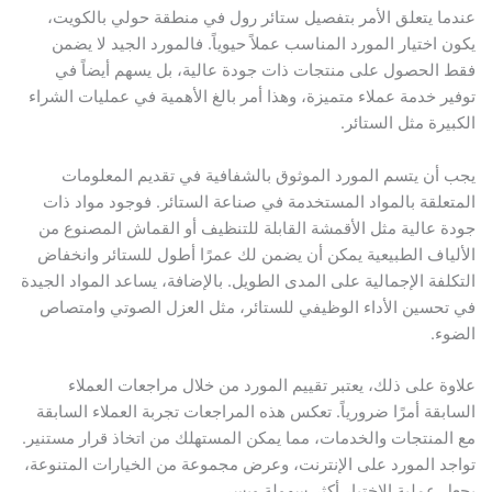
عندما يتعلق الأمر بتفصيل ستائر رول في منطقة حولي بالكويت،
يكون اختيار المورد المناسب عملاً حيوياً. فالمورد الجيد لا يضمن
فقط الحصول على منتجات ذات جودة عالية، بل يسهم أيضاً في
توفير خدمة عملاء متميزة، وهذا أمر بالغ الأهمية في عمليات الشراء
الكبيرة مثل الستائر.
يجب أن يتسم المورد الموثوق بالشفافية في تقديم المعلومات
المتعلقة بالمواد المستخدمة في صناعة الستائر. فوجود مواد ذات
جودة عالية مثل الأقمشة القابلة للتنظيف أو القماش المصنوع من
الألياف الطبيعية يمكن أن يضمن لك عمرًا أطول للستائر وانخفاض
التكلفة الإجمالية على المدى الطويل. بالإضافة، يساعد المواد الجيدة
في تحسين الأداء الوظيفي للستائر، مثل العزل الصوتي وامتصاص
الضوء.
علاوة على ذلك، يعتبر تقييم المورد من خلال مراجعات العملاء
السابقة أمرًا ضرورياً. تعكس هذه المراجعات تجربة العملاء السابقة
مع المنتجات والخدمات، مما يمكن المستهلك من اتخاذ قرار مستنير.
تواجد المورد على الإنترنت، وعرض مجموعة من الخيارات المتنوعة،
يجعل عملية الاختيار أكثر سهولة ويسر.