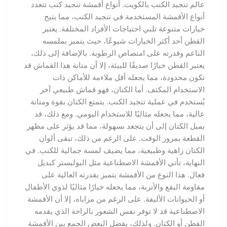
عالم تنجيد الكنب بالكويت. أنواع أقمشة تنجيد كنب تتعدد
أنواع الأقمشة المستخدمة في تنجيد الكنب، مما يتيح
خيارات متنوعة تلبي احتياجات الأفراد المختلفة. يعتبر
القطن أحد أكثر الخيارات شيوعًا، حيث يتميز بملمسه
الناعم وقدرته على امتصاص الرطوبة. بالإضافة إلى ذلك،
يعتبر القطن خيارًا صديقًا للبيئة، إلا أن متانة هذا القماش قد
تكون محدودة، مما يجعله أقل ملاءمة للأماكن ذات
الاستخدام المكثف. أما الكتان، فهو قماش طبيعي آخر
يُستخدم في عملية تنجيد الكنب. يتمتع الكتان بقوة ومتانة
عالية، مما يجعله مثاليًا للاستخدام اليومي. ومع ذلك، قد
يميل الكتان إلى أن يتجعد بسهولة، مما قد يؤثر على مظهر
القطعة بمرور الوقت. على الرغم من ذلك، تبقى ألوان
الكتان زاهية وطبيعية، مما يضيف لمسة جمالية للكنب. في
النهاية، تأتي الأقمشة الاصطناعية مثل البوليستر كبديل
فعال. هذا النوع من الأقمشة يتميز بقدرته العالية على
مقاومة البقع والأتربة، مما يجعله خيارًا مثاليًا لذوي الأطفال
أو الحيوانات الأليفة. على الرغم من مزاياه، إلا أن الأقمشة
الاصطناعية قد لا توفر نفس الشعور بالراحة الذي يقدمه
القطن أو الكتان. ولذلك، يفضل البعض الجمع بين الأقمشة