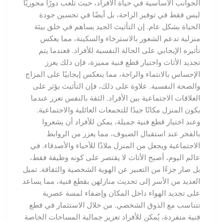
الجوانب الأساسية في حياة الأفراد، حيث تلعب دورًا محوريًا
ليس فقط في توفير الراحة، بل أيضًا في تحسين جودة
الحياة بشكل عام. إن التأثيث الجيد يساهم في خلق بيئة
منزلية تدعم الشعور بالاسترخاء والسكينة، مما يعكس
تأثيره الإيجابي على الحالة النفسية للأفراد. فعندما يتم
تجديد الأثاث واختيار قطع فنية مميزة، فإن ذلك يعزز
الإحساس بالانتماء والراحة، مما ينعكس إيجابيًا على المزاج
والصحة النفسية. علاوة على ذلك، فإن التأثيث يؤثر على
العلاقات الاجتماعية بين الأفراد. الثقة بالنفس تعزز عندما
يكون المنزل مكانًا جيدًا للتجمعات العائلية والاجتماعية.
وعند اختيار قطع فنية جميلة، يمكن للأفراد أن يشعروا
بالفخر عند استقبال الضيوف، مما يعزز من الروابط
الاجتماعية ويجعل من المنزل ملاذًا للأحباء والأصدقاء. في
عالم اليوم، أصبح الأثاث لا يقتصر على كونه وظيفة فقط،
بل صار جزءًا من التعبير عن الهوية الشخصية والثقافة. تميل
العديد من الأسر إلى تحديث منازلهن بقطع فنية، مما يساعد
على تجديد الهواء داخل المكان وإضفاء لمسة عصرية
تتناسب مع الذوق الشخصي. من خلال الاستثمار في قطع
فنية متفردة، يُمكن للأفراد تعزيز جمالية المساحات الخاصة