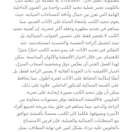
مضمونة. اتصل الان : 51283897 📞 مقدمة عن تنجيد كنب
بالكويت تعتبر عملية تنجيد الكنب واحدة من الفنون الداخلية
الهامة التي تعزز من جمال وأناقة المساحات الحياتية. حيث
يقوم تنجيد الكنب بإضفاء الحياة على الأثاث القديم، مما
يساهم في تجديد مظهره وجعله أكثر عصرية. إن أهمية تنجيد
الكنب لا تقتصر فقط على تحسين الجوانب الجمالية، بل
تمتد لتشمل الراحة النفسية والجسدية لمستخدميه. عند
التفكير في تجديد الأثاث، قد يبدو تنجيد الكنب خيارًا مثيرًا
للاهتمام. من خلال اختيار الأقمشة والألوان المناسبة، يمكن
لهذا العمل الفني أن يعكس ذوق وشخصية أصحاب المنزل.
اختيار الأقمشة ذات الجودة العالية لا يضمن الراحة فقط، بل
أيضًا إمكانية الحفاظ على الأثاث لفترة أطول، مما يحافظ
على القيمة الجمالية للديكور الداخلي. علاوة على ذلك،
يمكن أن يؤثر تنجيد الكنب بصورة إيجابية على تجربة
الجلوس. فالأقمشة المختلفة توفر مستويات متفاوتة من
الراحة والدعم، مما يساهم في خلق بيئة مريحة لجميع أفراد
الأسرة وضيوفها. فكلما كان الكنب محصنًا بأقمشة تتوافق
مع المتطلبات الجمالية والعملية، فإن فرص الاستمتاع
بالجلوس عليه تزداد بشكل كبير. في نهاية المطاف، يمثل