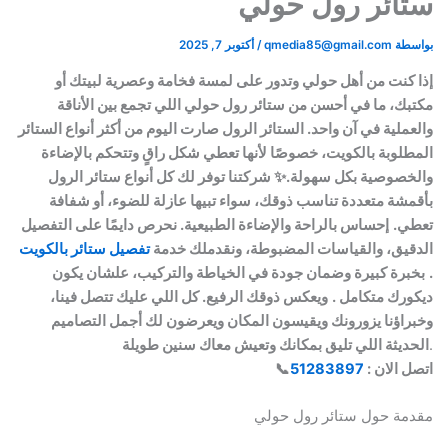
ستائر رول حولي
بواسطة
qmedia85@gmail.com
/
أكتوبر 7, 2025
إذا كنت من أهل حولي وتدور على لمسة فخامة وعصرية لبيتك أو
مكتبك، ما في أحسن من ستائر رول حولي اللي تجمع بين الأناقة
والعملية في آن واحد. الستائر الرول صارت اليوم من أكثر أنواع الستائر
المطلوبة بالكويت، خصوصًا لأنها تعطي شكل راقٍ وتتحكم بالإضاءة
والخصوصية بكل سهولة.✨ شركتنا توفر لك كل أنواع ستائر الرول
بأقمشة متعددة تناسب ذوقك، سواء تبيها عازلة للضوء، أو شفافة
تعطي.
إحساس بالراحة والإضاءة الطبيعية. نحرص دايمًا على التفصيل
الدقيق، والقياسات المضبوطة، ونقدملك خدمة
تفصيل ستائر بالكويت
.
بخبرة كبيرة وضمان جودة في الخياطة والتركيب، علشان يكون
ديكورك متكامل .
ويعكس ذوقك الرفيع. كل اللي عليك تتصل فينا،
وخبراؤنا يزورونك ويقيسون المكان ويعرضون لك أجمل التصاميم
.
الحديثة اللي تليق بمكانك وتعيش معاك سنين طويلة
اتصل الان :
51283897
📞
مقدمة حول ستائر رول حولي