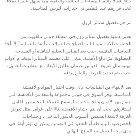
خيارًا فعالًا وأنيقًا للمساحات الخاصة والعامة، مما يسهل على العملاء
اتخاذ قرارهم عند التفكير في خيارات التزيين المناسبة.
مراحل تفصيل ستائر الرول
تعتبر عملية تفصيل ستائر رول في منطقة حولي بالكويت من
الخطوات الأساسية لتلبية احتياجات العملاء. تبدأ هذه العملية أولاً بأخذ
القياسات الدقيقة، حيث يعد القياس السليم للنافذة أو المساحة
المطلوبة أمرًا بالغ الأهمية. ينبغي على مصمم الستائر استخدام أدوات
مهنية مثل شريط القياس لضمان تطابق الأبعاد مع متطلبات العميل،
بحيث يتم تحديد العرض والطول بدقة.
بعد الانتهاء من القياسات، يأتي وقت اختيار المواد والأقمشة
المناسبة. توفر السوق في حولي مجموعة واسعة من الأقمشة التي
تتنوع بين الألوان والخامات، مما يسمح للعملاء بالتخصيص الكامل
لستائرهم. يجب أن يتم اختيار الأقمشة بناءً على عوامل مثل تعرض
الغرفة لأشعة الشمس، أسلوب الديكور الداخلي، واحتياجات
الخصوصية. البساطة أو التعقيد في التصميم يمكن أن تؤثر أيضًا في
مدى راحة العميل مع المنتج النهائي.