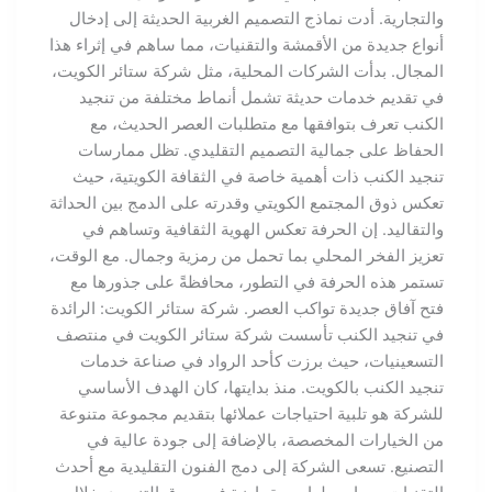
والتجارية. أدت نماذج التصميم الغربية الحديثة إلى إدخال
أنواع جديدة من الأقمشة والتقنيات، مما ساهم في إثراء هذا
المجال. بدأت الشركات المحلية، مثل شركة ستائر الكويت،
في تقديم خدمات حديثة تشمل أنماط مختلفة من تنجيد
الكنب تعرف بتوافقها مع متطلبات العصر الحديث، مع
الحفاظ على جمالية التصميم التقليدي. تظل ممارسات
تنجيد الكنب ذات أهمية خاصة في الثقافة الكويتية، حيث
تعكس ذوق المجتمع الكويتي وقدرته على الدمج بين الحداثة
والتقاليد. إن الحرفة تعكس الهوية الثقافية وتساهم في
تعزيز الفخر المحلي بما تحمل من رمزية وجمال. مع الوقت،
تستمر هذه الحرفة في التطور، محافظةً على جذورها مع
فتح آفاق جديدة تواكب العصر. شركة ستائر الكويت: الرائدة
في تنجيد الكنب تأسست شركة ستائر الكويت في منتصف
التسعينيات، حيث برزت كأحد الرواد في صناعة خدمات
تنجيد الكنب بالكويت. منذ بدايتها، كان الهدف الأساسي
للشركة هو تلبية احتياجات عملائها بتقديم مجموعة متنوعة
من الخيارات المخصصة، بالإضافة إلى جودة عالية في
التصنيع. تسعى الشركة إلى دمج الفنون التقليدية مع أحدث