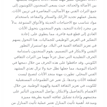
بين الأصالة والحداثة، حيث يسعى المنجدون الكويتيون إلى
جمع التراث الفني مع الأساليب المعاصرة في تزيين الأثاث.
يشمل عملهم تجديد الأرائك والستائر والمقاعد باستخدام
مواد تتناسب مع الاحتياجات الحديثة والأذواق المتنوعة. بدلاً
من مجرد إعادة التنجيد، يقوم المنجدون بتحويل الأثاث
العادي إلى قطع فنية فاخرة، مما ينطوي على. إعادة
التفكير في الغرض الوظيفي للجماليات. هذا التحول يسهم
في تعزيز الثقافة الفنية في البلاد. مع استمرار التطور
التقني والابتكار في التصميم، يقوم المنجدون باستدامة
الحرف التقليدية التي تمثل جزءاً مهما من التراث الثقافي
الكويتي. وقد حافظوا على هذه الحرف من خلال دمجها في
الحياة اليومية، مما جعلها تظل حية ولا تزال تغذي المشهد
الفني المحلي. تطورت مهنة منجد الأثاث لتصبح ليست
لقطعة الأثاث وحدها، بل تعبر عن الطموحات المستقبلية
للكويت في تعزيز الثقافة الفنية والهوية الوطنية. من خلال
الاهتمام بالتفاصيل والابتكار، يواصل المنجدون التأثير على
مجتمعهم وإعادة تشكيل ثقافته الفنية بطريقة مميزة
ومبدعة. أهمية تأثيث المنازل تعتبر عملية تأثيث المنازل من