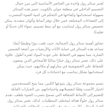
تُعتبر ستائر رول واحدة من العناصر الأساسية التي تبرز جمال
التصميم الداخلي في منطقة حولي بالكويت. تتميز هذه الستائر
بسهولة استخدامها وكفاءتها في التحكم في كمية الضوء المتسرب
إلى الفضاءات المختلفة. فمن خلال توفر أنماط وألوان متعددة، يمكن
تخصيص ستائر رول ليتناسب مع أي نمط تصميم، سواء كان حديثًا أو
تقليديًا.
تتجاوز أهمية ستائر رول الجمالية، حيث تلعب دورًا وظيفيًا أيضًا.
تساعد هذه الستائر في حماية الأثاث والأرضيات من أشعة الشمس
الضارة، مما يسهم في الحفاظ على جودة المواد لفترة أطول. علاوة
على ذلك، تعتبر ستائر رول خيارًا مثاليًا للأشخاص الذين يسعون
للحفاظ على الخصوصية في منازلهم أو مكاتبهم، حيث يمكن
استخدامها بشكل يتناسب مع احتياجات كل فرد.
تتسم مجموعة ستائر رول بتنوعها الكبير، مما يتيح للمستخدمين
اختيار الأنسب وفقًا لتفضيلاتهم واحتياجاتهم. من الخيارات القابلة
للتعتيم إلى الأنماط الشفافة التي تسمح بتسرب الضوء بلطف، تقدم
ستائر رول حلولًا فعالة لمختلف المتطلبات. لذلك، تعتبر ستائر رول
الخيار المثالي لكل من يرغب في الجمع بين الوظائف الجمالية