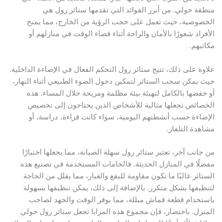
منطقة حولي. من أبرز الفوائد التي تقدمها ستائر رول هي
الخصوصية، حيث تعمل على حجب الرؤية من الخارج، مما يمنح
الأفراد شعورًا بالأمان والراحة أثناء قضاء الوقت في منازلهم أو
مكاتبهم.
علاوة على ذلك، تتيح ستائر رول التحكم الفعال في الإضاءة الداخلية.
حيث يمكن سحب الستائر لتمكين دخول الضوء الطبيعي أثناء النهار،
أو خفضها بالكامل لتهيئة بيئة مظلمة ومريحة خلال المساء. هذه
الخصائص تجعلها مثالية للأشخاص الذين يحتاجون إلى تخصيص
الإضاءة حسب أنشطتهم اليومية، سواء كانت قراءة، دراسة، أو
مشاهدة التلفاز.
من جانب آخر، تعتبر ستائر رول سهلة الصيانة، مما يجعلها اختيارًا
مفضلًا في المنازل الحديثة. فالخامات المستخدمة في تصنيع هذه
الستائر غالبًا ما تكون مقاومة للبقع والغبار، مما يقلل من الحاجة
لتنظيفها بشكل متكرر. بالإضافة إلى ذلك، يمكن تنظيفها بسهولة
باستخدام قطعة قماش مبللة، مما يوفر الوقت والجهد لصاحب
المنزل. باختصار، فإن مجموع هذه المزايا تجعل ستائر رول حولي