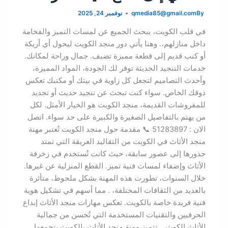
By
qmedia85@gmail.com
نوفمبر 24, 2025
في قلب الكويت، يبحث الجميع عن لمسات التميز والفخامة
داخل منازلهم،. وهنا يأتي دور منجد الكويت ليحول أي أريكة
أو كنب قديم إلى قطعة مميزة تضيف. جمال وراحة لمكانك.
خدمات التنجيد الحديثة توفر لك الجودة، المواد المميزة،
وأحدث التصاميم لتجعل كل زاوية في بيتك أو مكتبك تعكس
ذوقك الخاص. سواء كنت تبحث عن تنجيد حديث أو تجديد
للمفروشات القديمة، منجد الكويت هو الخيار الأمثل. لكل
من يهتم بالتفاصيل الصغيرة والكبيرة على حد سواء. اتصل
الان : 51283897 📞 مقدمة حول منجد الكويت تُعتبر مهنة
منجد الأثاث في الكويت من التقاليد العريقة التي تمتد
جذورها إلى عصور سابقة، حيث كانت تُستخدم في زخرفة
الأثاث وإضفاء لمسات فنية تميز. القطع المنزلية عن غيرها.
خلال السنوات، تطورت هذه المهنة بشكل ملحوظ، متأثرة
بالعديد من الثقافات المختلفة، . مما أسهم في تشكيل هوية
فنية فريدة خاصة بالكويت. تعكس مهارات منجد الأثاث إبداع
الحرفيين والتقنيات المستخدمة التي تُحسن من جمالية
الأثاث الكويتي. تتميز مهنة منجد الأثاث بالكويت بتجمعها