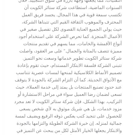
التقنيات، مما يجعلها وجهة بارزة في سوق التنجييد. خلال
السنوات الماضية، استطاعت شركة ستائر الكويت أن
تكتسب سمعة قوية في هذا المجال. يجسد فريق العمل
المحترف والموهوب الثقافة القيم التي تتبناها الشركة،
حيث يولي الجميع العناية القصوى لكل تفصيل صغير في
الأعمال المنجزة. كما تحرص الشركة على استخدام أجود
أنواع الأقمشة والخامات، مما يسهم في تقديم منتجات
مميزة تتصف بالمتانة والجمال.” على مر العقود، واصلت
شركة ستائر الكويت تطوير خدماتها وسعت نحو التميز.
تتبنى الشركة فلسفة الابتكار المستدام، حيث تقوم بإعادة
تصميم الأنماط الكلاسيكية لمنحها لمسات عصرية تتناسب
مع الأذواق الحديثة. كما أن التزام الشركة بالجودة لا يتوقف
عند حدود تصنيع المنتجات بل يمتد إلى خدمة العملاء، حيث
تسعى لضمان رضا العميل سواء في مراحل الاستشارة أو
التركيب. بهذا الشكل، فإن شركة ستائر الكويت لا تعد مجرد
مزود خدمات، بل هي شريك موثوق به لأي شخص يسعى
للحصول على تنجيد كنب يعكس ذوقه الرفيع ويضيف لمسة
جمالية لمنزله. إن خبرة الشركة الطويلة والتزامها بالجودة
والابتكار يجعلها الخيار الأمثل لكل من يبحث عن التميز في