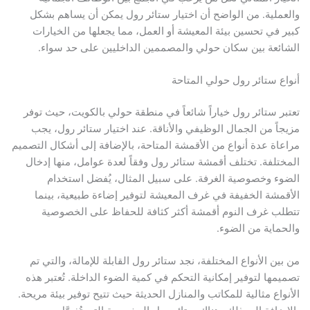
والعملية. من الواضح أن اختيار ستائر رول يمكن أن يساهم بشكل
كبير في تحسين بيئة المعيشة أو العمل، مما يجعلها من الخيارات
الشائعة بين سكان حولي والمصممين الداخليين على حد سواء.
أنواع ستائر رول حولي المتاحة
تعتبر ستائر رول خياراً شائعاً في منطقة حولي بالكويت، حيث توفر
مزيجاً من الجمال الوظيفي والأناقة. عند اختيار ستائر رول، يجب
مراعاة عدة أنواع من الأقمشة المتاحة، بالإضافة إلى أشكال التصميم
المختلفة. تختلف أقمشة ستائر رول وفقاً لعدة عوامل، منها إدخال
الضوء وخصوصية الغرفة. على سبيل المثال، يُفضل استخدام
الأقمشة الخفيفة في غرف المعيشة لتوفير إضاءة طبيعية، بينما
تتطلب غرف النوم أقمشة أكثر كثافة للحفاظ على الخصوصية
والحماية من الضوء.
من بين الأنواع المختلفة، نجد ستائر رول القابلة للإمالة، والتي تم
تصميمها لتوفير إمكانية التحكم في كمية الضوء الداخلة. تُعتبر هذه
الأنواع مثالية للمكاتب والمنازل الحديثة حيث تتيح توفير بيئة مريحة.