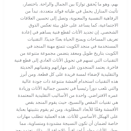
بهم، وهو ما يُحقق توازنًا بين الجمال والراحة. باختصار،
تأثيث المنازل يحمل في طياته فوائد متعددة، تبدأ من
الرفاهية النفسية والمعنوية، وتصل إلى تحسين العلاقات
الاجتماعية، كما يساعد على خلق بيئة تعكس الذوق
الشخصي. إن تجديد الأثاث لقطع فنية يساهم في إعادة
تعريف المساحات ويمنح الحياة بعدًا جديدًا. التقنيات
المستخدمة في منجد الكويت تتمتع مهنة المنجد في
الكويت بتاريخ طويل ومعقد يتضمن مجموعة متنوعة من
التقنيات التي تسهم في تحويل الأثاث العادي إلى قطع فنية
فاخرة. يعتمد المنجدون على مهاراتهم وتقنياتهم الحديثة
والتقليدية لإضفاء لمسة فريدة على كل قطعة. ومن أبرز
هذه التقنيات استخدام أقمشة متنوعة ذات جودة عالية
والتي تلعب دوراً رئيسياً في تحسين جمالية الأثاث وزيادة
عمره الافتراضي. واحدة من الأساليب التقليدية المعتمدة
هي تقنيات المقص والنسيج، حيث يقوم المنجد بقص
الأقمشة وفقًا للأبعاد المطلوبة، ومن ثم يقوم بتثبيتها بعناية
على الهيكل الأساسي للأثاث. هذه العملية تتطلب مهارات
خاصة لضمان أن تكون النسيجة مشدودة ومتساوية، مما
يعطي الأثاث مظهراً احترافياً. بالإضافة إلى ذلك، تعتمد بعض