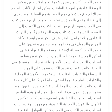
تنجيد الكنب أكثر من مجرد خدمة تجميلية؛ إنه فن يعكس
الهوية الثقافية والفردية للعائلات. يمكن اعتبار الأثاث المنجد
مجالًا للإبداع حيث يتم دمج الجمالية مع العملية، مما يؤدي
إلى فضاء مفعم بالحياة يستمتع به الجميع. تاريخ تنجيد كنب
في الكويت يعود تاريخ فن تنجيد الكنب في الكويت إلى
العصور القديمة، حيث كانت هذه الحرفة جزءًا من التراث
الثقافي والاجتماعي للبلاد. عرف الكويتيون أهمية الأثاث
المريح والجميل في منازلهم، مما جعلهم يعتمدون على
تنجيد الكنب كوسيلة لإضفاء لمسة جمالية وراحة على
أماكن المعيشة. ومع تطور الزمن، بدأ الكويتيون بتطوير
أساليب التنجييد لتناسب الأذواق والاحتياجات المتغيرة. في
البداية، كانت تقنيات تنجيد الكنب تعتمد على المواد
البسيطة والتقنيات التقليدية. استخدمت الأقمشة المحلية
والخامات الطبيعية، مما أضفى طابعًا فريدًا على كل قطعة
أثاث. كانت الحرفيات المحليّات يتقنّ فيه هذه الفنون، مما
يضمن جودة العمل ودقة التفاصيل. ومن أبرز هذه الطرق
استخدام الخامات القطنية والصوف، حيث كانت تعكس
الألوان والنقوش الكويتية التقليدية. مع مرور الوقت، بدأت
أساليب تنجيد الكنب في الكويت تتأثر بالعوامل الثقافية