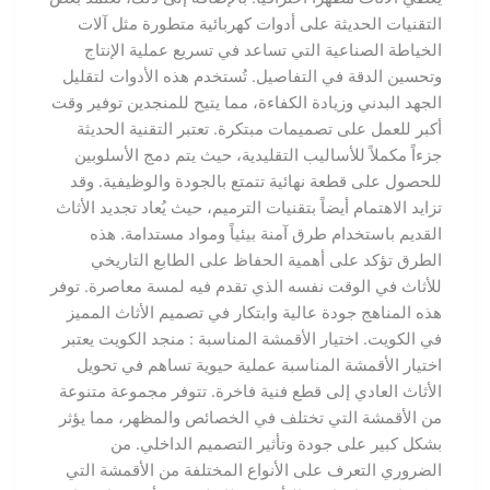
التقنيات الحديثة على أدوات كهربائية متطورة مثل آلات
الخياطة الصناعية التي تساعد في تسريع عملية الإنتاج
وتحسين الدقة في التفاصيل. تُستخدم هذه الأدوات لتقليل
الجهد البدني وزيادة الكفاءة، مما يتيح للمنجدين توفير وقت
أكبر للعمل على تصميمات مبتكرة. تعتبر التقنية الحديثة
جزءاً مكملاً للأساليب التقليدية، حيث يتم دمج الأسلوبين
للحصول على قطعة نهائية تتمتع بالجودة والوظيفية. وقد
تزايد الاهتمام أيضاً بتقنيات الترميم، حيث يُعاد تجديد الأثاث
القديم باستخدام طرق آمنة بيئياً ومواد مستدامة. هذه
الطرق تؤكد على أهمية الحفاظ على الطابع التاريخي
للأثاث في الوقت نفسه الذي تقدم فيه لمسة معاصرة. توفر
هذه المناهج جودة عالية وابتكار في تصميم الأثاث المميز
في الكويت. اختيار الأقمشة المناسبة : منجد الكويت يعتبر
اختيار الأقمشة المناسبة عملية حيوية تساهم في تحويل
الأثاث العادي إلى قطع فنية فاخرة. تتوفر مجموعة متنوعة
من الأقمشة التي تختلف في الخصائص والمظهر، مما يؤثر
بشكل كبير على جودة وتأثير التصميم الداخلي. من
الضروري التعرف على الأنواع المختلفة من الأقمشة التي