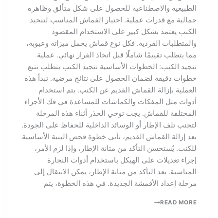
الطبيعية والاصطناعية للحصول على شكل متألق وظاهرة
جمالية مع قدرات عملية. اختيار القماش المناسب لتنجيد
الكنب يعتمد بشكل كبير على الاستخدام المقصود
والمتطلبات الفردية. فكل نوع قماش يحمل ميزاته وعيوبه،
مما يتطلب تقييمًا شاملًا قبل اتخاذ القرار نهائي. عملية
تنجيد الكنب: الخطوات الأساسية تنجيد الكنب يتطلب تتبع
خطوات دقيقة لضمان الحصول على نتائج مرضية. تبدأ هذه
العملية بإزالة القماش القديم عن الكنب. يتم استخدام
أدوات مثل المفكات والكماشات للمساعدة في فك الأجزاء
المختلفة للقماش. يجب توخي الحذر أثناء هذه المرحلة
لتجنب تلف الإطار أو الوسائد الداخلية للحفاظ على الجودة.
بعد إزالة القماش القديم، تأتي خطوة فحص البنية الأساسية
للكنب. يُستحسن التأكد من متانة الإطار، وإذا لزم الأمر،
إجراء تعديلات على الهيكل باستخدام أدوات النجارة
المناسبة. بعد التأكد من متانة الإطار، يمكن الانتقال إلى
مرحلة إعداد الأقمشة الجديدة. في هذه الخطوة، يتم
READ MORE